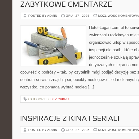
ZABYTKOWE CMENTARZE
POSTED BY ADMIN
GRU - 27 - 2025
MOŻLIWOŚĆ KOMENTOWA
Hotel-Logan.com.pl to serw
zwiedzaniu rodzimych miej
organizować urlop w sposó
inspiracji dla osób, które 
jednocześnie szukają spr
dotyczących miejsc na noc.
opowieść o podróży – tak, by czytelnik mógł podjąć decyzję bez
centrum serwisu znajdują się obiekty noclegowe – od rodzinnych 
wszystko, co pomaga wybrać nocleg […]
CATEGORIES:
BEZ CUKRU
INSPIRACJE Z KINA I SERIALI
POSTED BY ADMIN
GRU - 27 - 2025
MOŻLIWOŚĆ KOMENTOWA