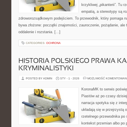
krzykliwej „pikanterii”. Tu 
empatią, a stereotypy są r
zdroworozsądkowym podejściem. To przewodnik, który pomaga n
bywa złożone: początki znajomości, zauroczenie, pożądanie, ale t
oddalenie i rozstania. […]
CATEGORIES:
OCHRONA
HISTORIA POLSKIEGO PRAWA KA
KRYMINALISTYKI
POSTED BY ADMIN
STY - 1 - 2026
MOŻLIWOŚĆ KOMENTOWAN
KoronaMK to serwis poświęc
Piastów aż po czasy dzisie
narracja spotyka się z inter
układają się w przejrzystą 
rzetelnego przewodnika po 
kontekst przemian albo po 