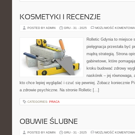
KOSMETYKI I RECENZJE
POSTED BY ADMIN
GRU - 31 - 2025
MOŻLIWOŚĆ KOMENTOWA
Rolletic Gdynia to miejsce
pielęgnacja przestała być p
mądrą strategią. Strona opi
gabinetowe, które pomagają
kroku budować zdrowy wygl
naskórek – jej równowaga, a
kto chce lepiej wyglądać i czuć się pewniej. Zobacz koniecznie Pie
a zdrowie psychiczne. Na stronie Rolletic […]
CATEGORIES:
PRACA
OBUWIE ŚLUBNE
POSTED BY ADMIN
GRU - 31 - 2025
MOŻLIWOŚĆ KOMENTOWA