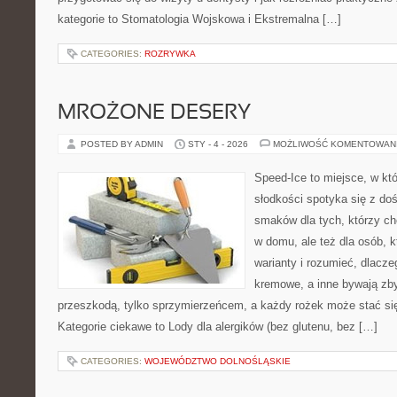
kategorie to Stomatologia Wojskowa i Ekstremalna […]
CATEGORIES:
ROZRYWKA
MROŻONE DESERY
POSTED BY ADMIN
STY - 4 - 2026
MOŻLIWOŚĆ KOMENTOWAN
Speed-Ice to miejsce, w kt
słodkości spotyka się z do
smaków dla tych, którzy c
w domu, ale też dla osób, k
warianty i rozumieć, dlacz
kremowe, a inne bywają zby
przeszkodą, tylko sprzymierzeńcem, a każdy rożek może stać si
Kategorie ciekawe to Lody dla alergików (bez glutenu, bez […]
CATEGORIES:
WOJEWÓDZTWO DOLNOŚLĄSKIE