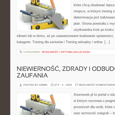
które chcą zbudować lepsz
miejsce, w którym trening s
determinacja jest traktowa
plan. Strona powstała z my
użytkownika krok po kroku:
siłowni lub w domu, aż po zaawansowane budowanie sprawności, m
kategorie: Trening dla seniorów i Trening wirtualny i online. […]
CATEGORIES:
WYDAJNOŚĆ I OPTYMALIZACJA KODU
NIEWIERNOŚĆ, ZDRADY I ODBU
ZAUFANIA
POSTED BY ADMIN
STY - 3 - 2026
MOŻLIWOŚĆ KOMENTOWAN
Anonserek.pl to portal o rel
w którym rozmowa o pragnie
przestrzeń dla osób, które 
oraz wzmocnić związek – be