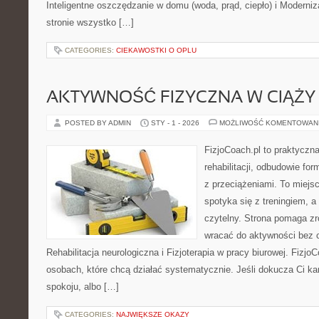
Inteligentne oszczędzanie w domu (woda, prąd, ciepło) i Moderni
stronie wszystko […]
CATEGORIES:
CIEKAWOSTKI O OPLU
AKTYWNOŚĆ FIZYCZNA W CIĄŻY
POSTED BY ADMIN
STY - 1 - 2026
MOŻLIWOŚĆ KOMENTOWAN
FizjoCoach.pl to praktyczn
rehabilitacji, odbudowie f
z przeciążeniami. To miejs
spotyka się z treningiem, a
czytelny. Strona pomaga zro
wracać do aktywności bez 
Rehabilitacja neurologiczna i Fizjoterapia w pracy biurowej. Fizjo
osobach, które chcą działać systematycznie. Jeśli dokucza Ci kark
spokoju, albo […]
CATEGORIES:
NAJWIĘKSZE OKAZY