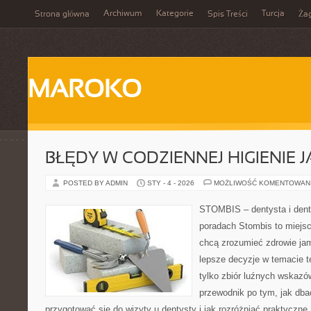
Archiwum
Kategorie
Turcja
Strona główna
Spis Treści
Ża
MAROKO
BŁĘDY W CODZIENNEJ HIGIENIE 
POSTED BY ADMIN
STY - 4 - 2026
MOŻLIWOŚĆ KOMENTOWAN
STOMBIS – dentysta i dent
poradach Stombis to miejsc
chcą zrozumieć zdrowie ja
lepsze decyzje w temacie te
tylko zbiór luźnych wskazó
przewodnik po tym, jak dba
przygotować się do wizyty u dentysty i jak rozróżniać praktyczne