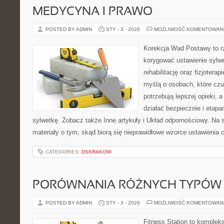
MEDYCYNA I PRAWO
POSTED BY ADMIN
STY - 3 - 2026
MOŻLIWOŚĆ KOMENTOWAN
Korekcja Wad Postawy to rze
korygować ustawienie sylwe
rehabilitację oraz fizjotera
myślą o osobach, które czuj
potrzebują lepszej opieki, a
działać bezpiecznie i etapa
sylwetkę. Zobacz także Inne artykuły i Układ odpornościowy. Na 
materiały o tym, skąd biorą się nieprawidłowe wzorce ustawienia c
CATEGORIES:
DSKRAKOW
PORÓWNANIA RÓŻNYCH TYPÓW
POSTED BY ADMIN
STY - 3 - 2026
MOŻLIWOŚĆ KOMENTOWAN
Fitness Station to komplek