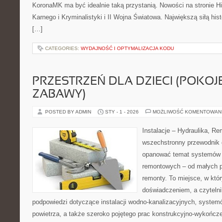
KoronaMK ma być idealnie taką przystanią. Nowości na stronie Hi
Karnego i Kryminalistyki i II Wojna Światowa. Największą siłą hist
[…]
CATEGORIES:
WYDAJNOŚĆ I OPTYMALIZACJA KODU
PRZESTRZEŃ DLA DZIECI (POKOJE
ZABAWY)
POSTED BY ADMIN
STY - 1 - 2026
MOŻLIWOŚĆ KOMENTOWAN
Instalacje – Hydraulika, R
wszechstronny przewodnik d
opanować temat systemów i
remontowych – od małych 
remonty. To miejsce, w któ
doświadczeniem, a czytelni
podpowiedzi dotyczące instalacji wodno-kanalizacyjnych, syste
powietrza, a także szeroko pojętego prac konstrukcyjno-wykończ