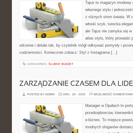
Tajus to magazyn modowy d
własnego stylu i jednocześn
z różnych stron świata. W c
włoski szyk, turecka elega
ale Tajus nie zamyka się w 
atlas stylu, który prowadzi 
odcienie i detale tak, by czytelnik mógł odkrywać pomysły i przen
codzienności. Koniecznie zobacz: Styl z Instagrama […]
CATEGORIES:
ŚLUBNY BUDŻET
ZARZĄDZANIE CZASEM DLA LID
POSTED BY ADMIN
GRU - 26 - 2025
MOŻLIWOŚĆ KOMENTOWA
Manager w Opałach to porta
przedsiębiorców, kierownikó
e-biznes. To miejsce powst
modnych sloganów dostarcz