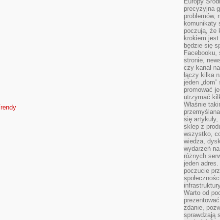
Europy Środ
precyzyjna g
problemów, m
komunikaty s
poczują, że 
krokiem jest
będzie się s
Facebooku, s
stronie, new
czy kanał n
łączy kilka n
jeden „dom” 
promować je
utrzymać ki
Właśnie tak
Trendy
przemyślan
się artykuły
sklep z prod
wszystko, co
wiedza, dysk
wydarzeń na
różnych ser
jeden adres
poczucie pr
społeczności
infrastruktur
Warto od po
prezentować 
zdanie, pozw
sprawdzają s