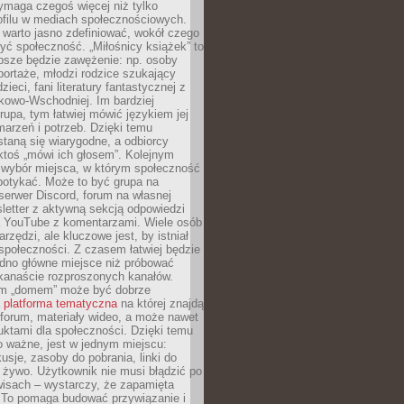
ymaga czegoś więcej niż tylko
ofilu w mediach społecznościowych.
warto jasno zdefiniować, wokół czego
yć społeczność. „Miłośnicy książek” to
psze będzie zawężenie: np. osoby
portaże, młodzi rodzice szukający
zieci, fani literatury fantastycznej z
kowo-Wschodniej. Im bardziej
rupa, tym łatwiej mówić językiem jej
arzeń i potrzeb. Dzięki temu
taną się wiarygodne, a odbiorcy
ktoś „mówi ich głosem”. Kolejnym
 wybór miejsca, w którym społeczność
potykać. Może to być grupa na
erwer Discord, forum na własnej
sletter z aktywną sekcją odpowiedzi
a YouTube z komentarzami. Wiele osób
arzędzi, ale kluczowe jest, by istniał
społeczności. Z czasem łatwiej będzie
dno główne miejsce niż próbować
lkanaście rozproszonych kanałów.
im „domem” może być dobrze
a
platforma tematyczna
na której znajdą
, forum, materiały wideo, a może nawet
uktami dla społeczności. Dzięki temu
 ważne, jest w jednym miejscu:
usje, zasoby do pobrania, linki do
 żywo. Użytkownik nie musi błądzić po
wisach – wystarczy, że zapamięta
. To pomaga budować przywiązanie i