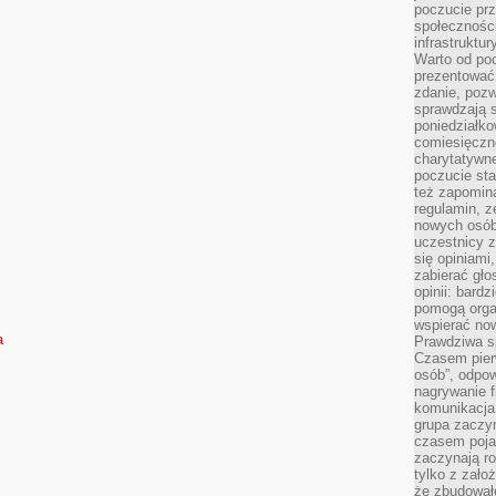
poczucie pr
społeczności
infrastruktur
Warto od po
prezentować 
zdanie, pozw
sprawdzają s
poniedziałko
comiesięczn
charytatywne
poczucie sta
też zapomin
regulamin, ze
nowych osób
uczestnicy 
się opiniami
zabierać gło
opinii: bard
pomogą organ
wspierać now
a
Prawdziwa s
Czasem pierw
osób”, odpo
nagrywanie f
komunikacja 
grupa zaczy
czasem pojaw
zaczynają r
tylko z zało
że zbudował