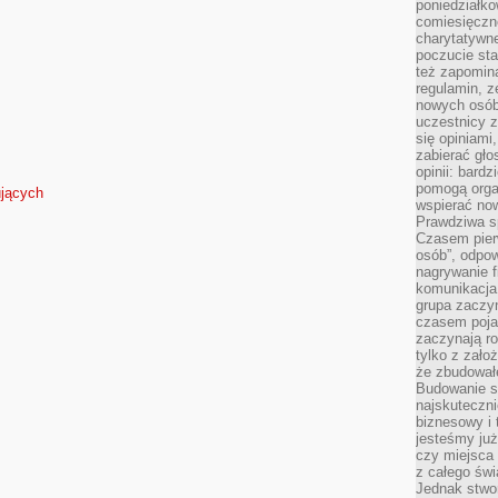
poniedziałko
comiesięczn
charytatywne
poczucie sta
też zapomin
regulamin, ze
nowych osób
uczestnicy 
się opiniami
zabierać gło
opinii: bard
pomogą organ
ujących
wspierać now
Prawdziwa s
Czasem pierw
osób”, odpo
nagrywanie f
komunikacja 
grupa zaczy
czasem pojaw
zaczynają r
tylko z zało
że zbudował
Budowanie sp
najskuteczni
biznesowy i 
jesteśmy już
czy miejsca
z całego świ
Jednak stwo