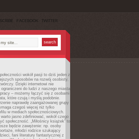
SCRIBE
FACEBOOK
TWITTER
ołeczności wokół pasji to dziś jeden z
ejszych sposobów na rozwój osobisty,
twórczy. Dzięki internetowi nie
 ograniczeni do ludzi z naszego miasta
 pracy – możemy łączyć się z osobami
ata, które czują i myślą podobnie.
rzenie naprawdę zaangażowanej grupy
ymaga czegoś więcej niż tylko
ofilu w mediach społecznościowych.
warto jasno zdefiniować, wokół czego
yć społeczność. „Miłośnicy książek” to
psze będzie zawężenie: np. osoby
portaże, młodzi rodzice szukający
zieci, fani literatury fantastycznej z