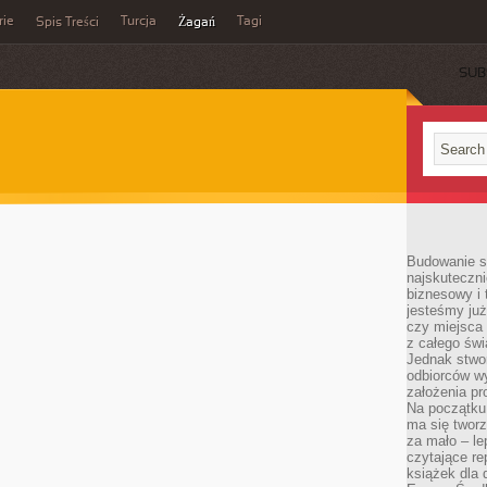
rie
Turcja
Tagi
Spis Treści
Żagań
SUB
Budowanie sp
najskuteczni
biznesowy i 
jesteśmy już
czy miejsca
z całego świ
Jednak stwo
odbiorców w
założenia pr
Na początku 
ma się tworz
za mało – le
czytające re
książek dla d