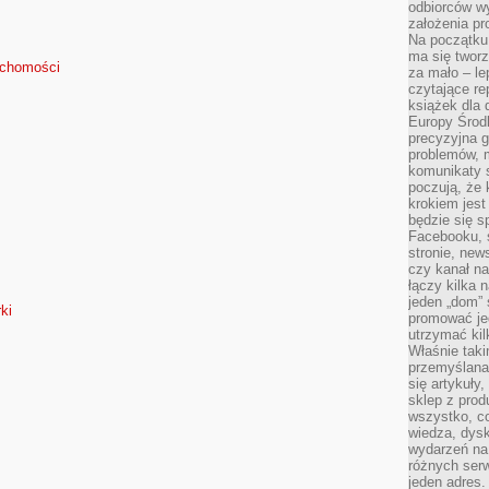
odbiorców w
założenia pr
Na początku 
ma się tworz
uchomości
za mało – le
czytające re
książek dla d
Europy Środ
precyzyjna g
problemów, m
komunikaty s
poczują, że 
krokiem jest
będzie się s
Facebooku, s
stronie, new
czy kanał n
łączy kilka n
jeden „dom” 
ki
promować je
utrzymać ki
Właśnie tak
przemyślan
się artykuły
sklep z prod
wszystko, co
wiedza, dysk
wydarzeń na
różnych ser
jeden adres