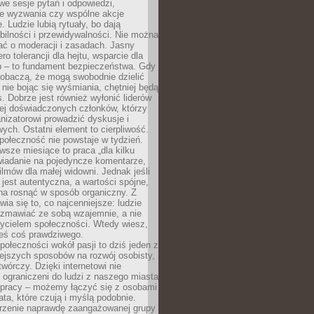
we sesje pytań i odpowiedzi,
e wyzwania czy wspólne akcje
. Ludzie lubią rytuały, bo dają
bilności i przewidywalności. Nie można
ać o moderacji i zasadach. Jasny
ro tolerancji dla hejtu, wsparcie dla
 – to fundament bezpieczeństwa. Gdy
zobaczą, że mogą swobodnie dzielić
, nie bojąc się wyśmiania, chętniej będą
s. Dobrze jest również wyłonić liderów
ziej doświadczonych członków, którzy
izatorowi prowadzić dyskusje i
ych. Ostatni element to cierpliwość.
połeczność nie powstaje w tydzień.
sze miesiące to praca „dla kilku
wiadanie na pojedyncze komentarze,
ilmów dla małej widowni. Jednak jeśli
jest autentyczna, a wartości spójne,
na rosnąć w sposób organiczny. Z
ia się to, co najcenniejsze: ludzie
ozmawiać ze sobą wzajemnie, a nie
życielem społeczności. Wtedy wiesz,
eś coś prawdziwego.
ołeczności wokół pasji to dziś jeden z
ejszych sposobów na rozwój osobisty,
twórczy. Dzięki internetowi nie
 ograniczeni do ludzi z naszego miasta
 pracy – możemy łączyć się z osobami
ata, które czują i myślą podobnie.
rzenie naprawdę zaangażowanej grupy