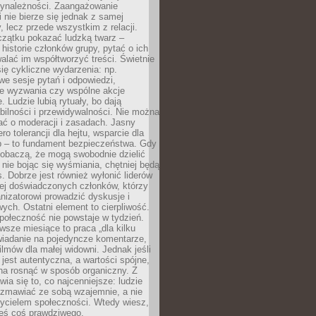
zynależności. Zaangażowanie
 nie bierze się jednak z samej
y, lecz przede wszystkim z relacji.
czątku pokazać ludzką twarz –
historie członków grupy, pytać o ich
alać im współtworzyć treści. Świetnie
ię cykliczne wydarzenia: np.
we sesje pytań i odpowiedzi,
e wyzwania czy wspólne akcje
. Ludzie lubią rytuały, bo dają
bilności i przewidywalności. Nie można
ać o moderacji i zasadach. Jasny
ro tolerancji dla hejtu, wsparcie dla
 – to fundament bezpieczeństwa. Gdy
zobaczą, że mogą swobodnie dzielić
, nie bojąc się wyśmiania, chętniej będą
s. Dobrze jest również wyłonić liderów
ziej doświadczonych członków, którzy
izatorowi prowadzić dyskusje i
ych. Ostatni element to cierpliwość.
połeczność nie powstaje w tydzień.
sze miesiące to praca „dla kilku
wiadanie na pojedyncze komentarze,
ilmów dla małej widowni. Jednak jeśli
jest autentyczna, a wartości spójne,
na rosnąć w sposób organiczny. Z
ia się to, co najcenniejsze: ludzie
ozmawiać ze sobą wzajemnie, a nie
życielem społeczności. Wtedy wiesz,
eś coś prawdziwego.