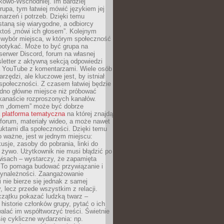
kowo-Wschodniej. Im bardziej
rupa, tym łatwiej mówić językiem jej
arzeń i potrzeb. Dzięki temu
taną się wiarygodne, a odbiorcy
ktoś „mówi ich głosem”. Kolejnym
 wybór miejsca, w którym społeczność
potykać. Może to być grupa na
erwer Discord, forum na własnej
sletter z aktywną sekcją odpowiedzi
a YouTube z komentarzami. Wiele osób
arzędzi, ale kluczowe jest, by istniał
społeczności. Z czasem łatwiej będzie
dno główne miejsce niż próbować
lkanaście rozproszonych kanałów.
im „domem” może być dobrze
a
platforma tematyczna
na której znajdą
, forum, materiały wideo, a może nawet
uktami dla społeczności. Dzięki temu
 ważne, jest w jednym miejscu:
usje, zasoby do pobrania, linki do
 żywo. Użytkownik nie musi błądzić po
wisach – wystarczy, że zapamięta
. To pomaga budować przywiązanie i
zynależności. Zaangażowanie
 nie bierze się jednak z samej
y, lecz przede wszystkim z relacji.
czątku pokazać ludzką twarz –
historie członków grupy, pytać o ich
alać im współtworzyć treści. Świetnie
ię cykliczne wydarzenia: np.