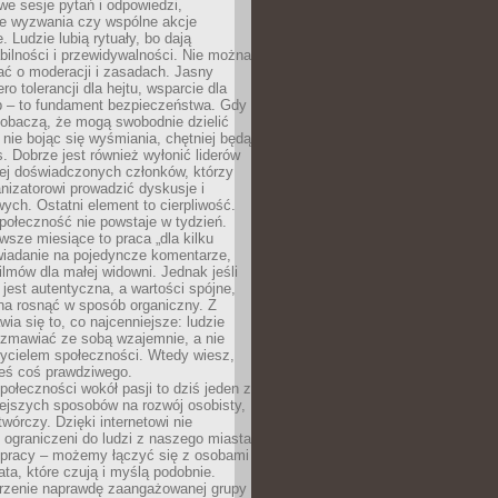
we sesje pytań i odpowiedzi,
e wyzwania czy wspólne akcje
. Ludzie lubią rytuały, bo dają
bilności i przewidywalności. Nie można
ać o moderacji i zasadach. Jasny
ro tolerancji dla hejtu, wsparcie dla
 – to fundament bezpieczeństwa. Gdy
zobaczą, że mogą swobodnie dzielić
, nie bojąc się wyśmiania, chętniej będą
s. Dobrze jest również wyłonić liderów
ziej doświadczonych członków, którzy
izatorowi prowadzić dyskusje i
ych. Ostatni element to cierpliwość.
połeczność nie powstaje w tydzień.
sze miesiące to praca „dla kilku
wiadanie na pojedyncze komentarze,
ilmów dla małej widowni. Jednak jeśli
jest autentyczna, a wartości spójne,
na rosnąć w sposób organiczny. Z
ia się to, co najcenniejsze: ludzie
ozmawiać ze sobą wzajemnie, a nie
życielem społeczności. Wtedy wiesz,
eś coś prawdziwego.
ołeczności wokół pasji to dziś jeden z
ejszych sposobów na rozwój osobisty,
twórczy. Dzięki internetowi nie
 ograniczeni do ludzi z naszego miasta
 pracy – możemy łączyć się z osobami
ata, które czują i myślą podobnie.
rzenie naprawdę zaangażowanej grupy