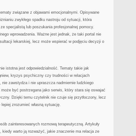
tematy związane z objawami emocjonalnymi. Opisywane
nianiu zwykłego spadku nastroju od sytuacji, która
e specjalistą lub poszukania profesjonalnej pomocy.
dnego wprowadzenia. Ważne jest jednak, że taki portal nie
sultacji lekarskiej, lecz może wspierać w podjęciu decyzji o
ie istotna jest odpowiedzialność. Tematy takie jak
gniew, kryzys psychiczny czy trudności w relacjach
, nie zawstydza i nie upraszcza nadmiernie ludzkiego
może być postrzegana jako serwis, który stara się oswajać
zny. Dzięki temu czytelnik nie czuje się przytłoczony, lecz
lepiej zrozumieć własną sytuację.
 osób zainteresowanych rozmową terapeutyczną. Artykuły
, kiedy warto ją rozważyć, jakie znaczenie ma relacja ze