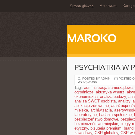
Archiwum
Katego
Strona główna
MAROKO
PSYCHIATRIA W 
POSTED BY ADMIN
POSTED ON
WYŁĄCZONA
Tagi:
administracja samorządowa
,
ogrodnicze
,
akustyka wnętrz
,
akwa
ekonomiczna
,
analiza podaży
,
ana
analiza SWOT osobista
,
analizy l
aplikacje zdrowotne
,
aranżacja ośw
miejska
,
archiwizacja
,
asertywnoś
laboratoryjne
,
badania społeczne
,
bezpieczeństwo domowe
,
bezpiec
bezpieczeństwo miejskie
,
biegły r
etyczny
,
biżuteria premium
,
brandi
zawodowy
,
CSR globalny
,
CSR w b