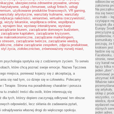
odbiorców w
nikacyjne
,
ubezpieczenia zdrowotne prywatne
,
umowy
założenia pr
 charytatywne
,
usługi chmurowe
,
usługi fintech
,
usługi
Na początku 
premium
,
użytkowanie produktów finansowych
,
VR gaming
,
ma się tworz
warsztaty artystyczne
,
warsztaty kulinarne
,
warsztaty
za mało – le
indykacja należności
,
winiarstwo
,
wirtualna rzeczywistość
,
czytające re
gi
,
wizyty lekarskie
,
współpraca online
,
współpraca
książek dla d
e
,
wynajem biur
,
wystawy interaktywne
,
wystawy
Europy Środ
arządzanie biurem
,
zarządzanie domowym budżetem
,
precyzyjna g
,
zarządzanie kapitałem
,
zarządzanie kryzysem
,
problemów, m
nie makroekonomiczne
,
zarządzanie marketingiem
,
komunikaty s
e stresem
,
zarządzanie twórcze
,
zarządzanie wiedzą
,
poczują, że 
ubliczne
,
zdalne zarządzanie zespołem
,
zdjęcia produktowe
,
krokiem jest
 styl życia
,
ziołolecznictwo
,
zrównoważony rozwój miast
,
będzie się s
Facebooku, s
stronie, new
ym psychologia spotyka się z codziennym życiem. To serwis
czy kanał n
łączy kilka n
sobach, które chcą poznać swoje emocje. Nazwa Tęczowa
jeden „dom” 
tego miejsca, ponieważ kojarzy się z akceptacją, a
promować je
utrzymać ki
ania się nad tym, co dzieje się w człowieku. Polecamy
Właśnie tak
ie i Terapie. Strona ma poradnikowy charakter i porusza
przemyślan
się artykuły
 tu znaleźć treści dla osób, które interesują się
sklep z prod
wszystko, co
 dla tych, którzy dopiero zaczynają odkrywać ten obszar.
wiedza, dysk
owych odpowiedzi, lecz skłania do zadawania pytań,
wydarzeń na
różnych ser
 i odnajdywania własnej drogi do większego spokoju.
jeden adres