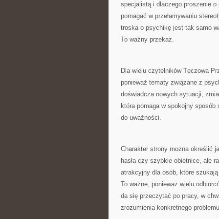
specjalistą i dlaczego proszenie 
pomagać w przełamywaniu stereoty
troska o psychikę jest tak samo w
To ważny przekaz.
Dla wielu czytelników Tęczowa Pr
ponieważ tematy związane z psych
doświadcza nowych sytuacji, zmian
która pomaga w spokojny sposób 
do uważności.
Charakter strony można określić ja
hasła czy szybkie obietnice, ale 
atrakcyjny dla osób, które szukaj
To ważne, ponieważ wielu odbiorcó
da się przeczytać po pracy, w chw
zrozumienia konkretnego problemu