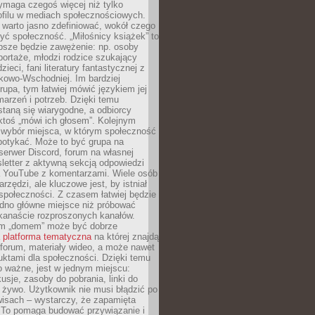
ymaga czegoś więcej niż tylko
ofilu w mediach społecznościowych.
warto jasno zdefiniować, wokół czego
yć społeczność. „Miłośnicy książek” to
psze będzie zawężenie: np. osoby
portaże, młodzi rodzice szukający
zieci, fani literatury fantastycznej z
kowo-Wschodniej. Im bardziej
rupa, tym łatwiej mówić językiem jej
arzeń i potrzeb. Dzięki temu
taną się wiarygodne, a odbiorcy
ktoś „mówi ich głosem”. Kolejnym
 wybór miejsca, w którym społeczność
potykać. Może to być grupa na
erwer Discord, forum na własnej
sletter z aktywną sekcją odpowiedzi
a YouTube z komentarzami. Wiele osób
arzędzi, ale kluczowe jest, by istniał
społeczności. Z czasem łatwiej będzie
dno główne miejsce niż próbować
lkanaście rozproszonych kanałów.
im „domem” może być dobrze
a
platforma tematyczna
na której znajdą
, forum, materiały wideo, a może nawet
uktami dla społeczności. Dzięki temu
 ważne, jest w jednym miejscu:
usje, zasoby do pobrania, linki do
 żywo. Użytkownik nie musi błądzić po
wisach – wystarczy, że zapamięta
. To pomaga budować przywiązanie i