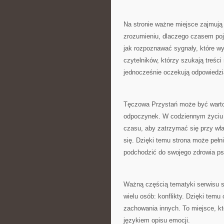
Na stronie ważne miejsce zajmują
zrozumieniu, dlaczego czasem poja
jak rozpoznawać sygnały, które wy
czytelników, którzy szukają treśc
jednocześnie oczekują odpowiedzi
Tęczowa Przystań może być warto
odpoczynek. W codziennym życiu w
czasu, aby zatrzymać się przy wł
się. Dzięki temu strona może pełn
podchodzić do swojego zdrowia p
Ważną częścią tematyki serwisu s
wielu osób: konflikty. Dzięki temu
zachowania innych. To miejsce, któ
językiem opisu emocji.