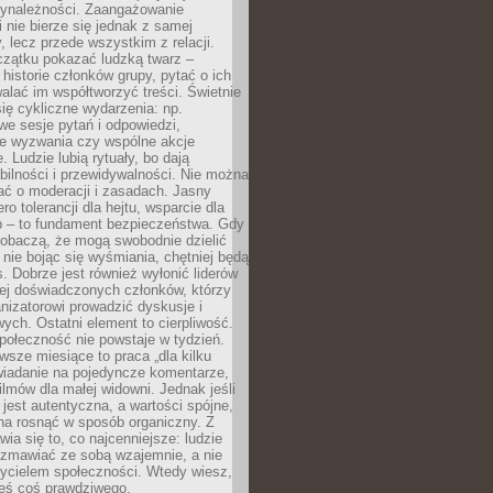
zynależności. Zaangażowanie
 nie bierze się jednak z samej
y, lecz przede wszystkim z relacji.
czątku pokazać ludzką twarz –
historie członków grupy, pytać o ich
alać im współtworzyć treści. Świetnie
ię cykliczne wydarzenia: np.
we sesje pytań i odpowiedzi,
e wyzwania czy wspólne akcje
. Ludzie lubią rytuały, bo dają
bilności i przewidywalności. Nie można
ać o moderacji i zasadach. Jasny
ro tolerancji dla hejtu, wsparcie dla
 – to fundament bezpieczeństwa. Gdy
zobaczą, że mogą swobodnie dzielić
, nie bojąc się wyśmiania, chętniej będą
s. Dobrze jest również wyłonić liderów
ziej doświadczonych członków, którzy
izatorowi prowadzić dyskusje i
ych. Ostatni element to cierpliwość.
połeczność nie powstaje w tydzień.
sze miesiące to praca „dla kilku
wiadanie na pojedyncze komentarze,
ilmów dla małej widowni. Jednak jeśli
jest autentyczna, a wartości spójne,
na rosnąć w sposób organiczny. Z
ia się to, co najcenniejsze: ludzie
ozmawiać ze sobą wzajemnie, a nie
życielem społeczności. Wtedy wiesz,
eś coś prawdziwego.