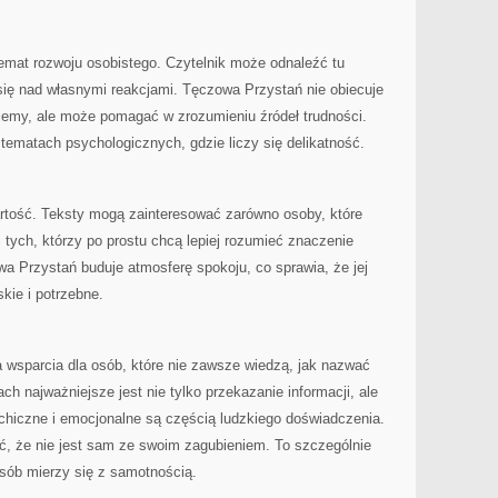
emat rozwoju osobistego. Czytelnik może odnaleźć tu
 się nad własnymi reakcjami. Tęczowa Przystań nie obiecuje
blemy, ale może pomagać w zrozumieniu źródeł trudności.
 tematach psychologicznych, gdzie liczy się delikatność.
artość. Teksty mogą zainteresować zarówno osoby, które
i tych, którzy po prostu chcą lepiej rozumieć znaczenie
 Przystań buduje atmosferę spokoju, co sprawia, że jej
skie i potrzebne.
a wsparcia dla osób, które nie zawsze wiedzą, jak nazwać
ach najważniejsze jest nie tylko przekazanie informacji, ale
chiczne i emocjonalne są częścią ludzkiego doświadczenia.
ć, że nie jest sam ze swoim zagubieniem. To szczególnie
osób mierzy się z samotnością.