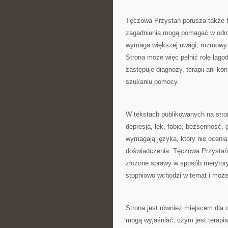
Tęczowa Przystań porusza także 
zagadnienia mogą pomagać w odróż
wymaga większej uwagi, rozmowy z
Strona może więc pełnić rolę łago
zastępuje diagnozy, terapii ani kon
szukaniu pomocy.
W tekstach publikowanych na stron
depresja, lęk, fobie, bezsenność, 
wymagają języka, który nie ocenia
doświadczenia. Tęczowa Przystań 
złożone sprawy w sposób merytoryc
stopniowo wchodzi w temat i może 
Strona jest również miejscem dla
mogą wyjaśniać, czym jest terapia