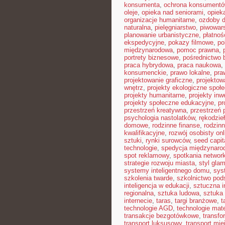
konsumenta
,
ochrona konsument
oleje
,
opieka nad seniorami
,
opiek
organizacje humanitarne
,
ozdoby 
naturalna
,
pielęgniarstwo
,
piwowar
planowanie urbanistyczne
,
płatnoś
ekspedycyjne
,
pokazy filmowe
,
po
międzynarodowa
,
pomoc prawna
,
portrety biznesowe
,
pośrednictwo 
praca hybrydowa
,
praca naukowa
,
konsumenckie
,
prawo lokalne
,
pra
projektowanie graficzne
,
projektow
wnętrz
,
projekty ekologiczne społ
projekty humanitarne
,
projekty inw
projekty społeczne edukacyjne
,
pr
przestrzeń kreatywna
,
przestrzeń 
psychologia nastolatków
,
rękodzie
domowe
,
rodzinne finanse
,
rodzinn
kwalifikacyjne
,
rozwój osobisty onl
sztuki
,
rynki surowców
,
seed capit
technologie
,
spedycja międzynaro
spot reklamowy
,
spotkania networ
strategie rozwoju miasta
,
styl gla
systemy inteligentnego domu
,
sys
szkolenia twarde
,
szkolnictwo po
inteligencja w edukacji
,
sztuczna i
regionalna
,
sztuka ludowa
,
sztuka 
internecie
,
taras
,
targi branżowe
,
t
technologie AGD
,
technologie mat
transakcje bezgotówkowe
,
transfo
transport luksusowy
,
transport mie