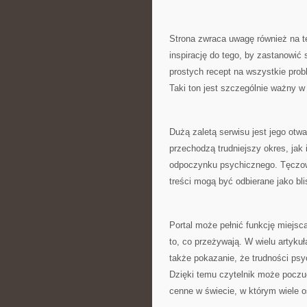
Strona zwraca uwagę również na t
inspirację do tego, by zastanowić
prostych recept na wszystkie pro
Taki ton jest szczególnie ważny w
Dużą zaletą serwisu jest jego otw
przechodzą trudniejszy okres, jak 
odpoczynku psychicznego. Tęczowa
treści mogą być odbierane jako bli
Portal może pełnić funkcję miejsc
to, co przeżywają. W wielu artykuł
także pokazanie, że trudności psy
Dzięki temu czytelnik może poczu
cenne w świecie, w którym wiele 