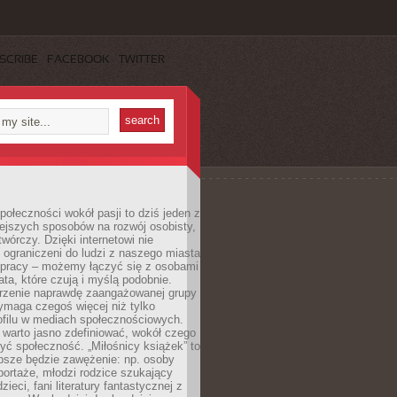
SCRIBE
FACEBOOK
TWITTER
ołeczności wokół pasji to dziś jeden z
ejszych sposobów na rozwój osobisty,
twórczy. Dzięki internetowi nie
 ograniczeni do ludzi z naszego miasta
 pracy – możemy łączyć się z osobami
ata, które czują i myślą podobnie.
rzenie naprawdę zaangażowanej grupy
ymaga czegoś więcej niż tylko
ofilu w mediach społecznościowych.
warto jasno zdefiniować, wokół czego
yć społeczność. „Miłośnicy książek” to
psze będzie zawężenie: np. osoby
portaże, młodzi rodzice szukający
zieci, fani literatury fantastycznej z