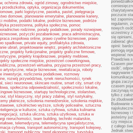
poniedziałko
ów
,
ochrona zdrowia
,
ogród zimowy
,
ogrodnictwo miejskie
,
comiesięczn
a przedszkolna
,
optyka
,
organizacja dokumentów
,
charytatywne
domowe
,
parki logistyczne
,
pasieka
,
pastel
,
pielęgnacja
poczucie sta
stwo domowe
,
planowanie emerytalne
,
planowanie kariery
,
też zapomin
ci mobilne
,
podatki lokalne
,
podróże biznesowe
,
podróże
regulamin, ze
lityka przestrzenna
,
polityka społeczna
,
pomoc
nowych osób
poradnictwo rodzinne
,
porady podatkowe
,
porady rozwojowe
,
uczestnicy 
biznesowe
,
pożyczki pozabankowe
,
praca administracyjna
,
się opiniami
praca zespołowa online
,
prawo cywilne biznesowe
,
prawo
zabierać gło
wo spadkowe
,
private equity
,
profilaktyka zdrowia
,
opinii: bard
anie ubrań
,
projektowanie wnętrz
,
projekty architektoniczne
pomogą organ
eczne
,
projekty funkcjonalne
,
projekty graficzne firmowe
,
wspierać now
estycyjne
,
projekty krajobrazowe
,
projekty meblowe
,
Prawdziwa s
ojekty społeczne miejskie
,
przestrzeń coworkingowa
,
Czasem pierw
publiczna
,
przestrzeń wirtualna
,
przyjazna przestrzeń pracy
,
osób”, odpo
ło artystyczne
,
relacje biznesowe
,
rewitalizacja
,
roboty
nagrywanie f
e inwestycje
,
rozliczenia podatkowe
,
rozmowy
komunikacja 
ine
,
rozwój przywództwa
,
rynek nieruchomości
,
rynek
grupa zaczy
al
,
sieci neuronowe
,
skincare routine
,
smart city
,
smart city
czasem pojaw
dowa
,
społeczna odpowiedzialność
,
społeczności lokalne
,
zaczynają r
kingowe biznesowe
,
startupy technologiczne
,
stolarstwo
,
tylko z zało
mour
,
styl klasyczny
,
styl pracy zdalnej
,
styl rustykalny
,
że zbudował
temy płatnicze
,
szkolenia menedżerskie
,
szkolenia miękkie
,
Budowanie sp
dstawowe
,
szkolnictwo wyższe
,
szkoły policealne
,
sztuczna
najskuteczni
nteligencja w kulturze
,
sztuka cyfrowa
,
sztuka kulinarna
biznesowy i 
negocjacji
,
sztuka uliczna
,
sztuka użytkowa
,
sztuka w
jesteśmy już
argi nieruchomości
,
team building
,
techniki malarskie
,
czy miejsca
eriałowe
,
telemedycyna
,
telemedycyna specjalistyczna
,
z całego świ
rmacja cyfrowa
,
transport autonomiczny
,
transport kolejowy
,
Jednak stwo
jski
,
transport publiczny
,
trend ekonomiczny
,
turystyka