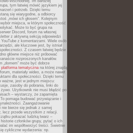
kowo-Wschodniej. Im bardziej
rupa, tym łatwiej mówić językiem jej
arzeń i potrzeb. Dzięki temu
taną się wiarygodne, a odbiorcy
ktoś „mówi ich głosem”. Kolejnym
 wybór miejsca, w którym społeczność
potykać. Może to być grupa na
erwer Discord, forum na własnej
sletter z aktywną sekcją odpowiedzi
a YouTube z komentarzami. Wiele osób
arzędzi, ale kluczowe jest, by istniał
społeczności. Z czasem łatwiej będzie
dno główne miejsce niż próbować
lkanaście rozproszonych kanałów.
im „domem” może być dobrze
a
platforma tematyczna
na której znajdą
, forum, materiały wideo, a może nawet
uktami dla społeczności. Dzięki temu
 ważne, jest w jednym miejscu:
usje, zasoby do pobrania, linki do
 żywo. Użytkownik nie musi błądzić po
wisach – wystarczy, że zapamięta
. To pomaga budować przywiązanie i
zynależności. Zaangażowanie
 nie bierze się jednak z samej
y, lecz przede wszystkim z relacji.
czątku pokazać ludzką twarz –
historie członków grupy, pytać o ich
alać im współtworzyć treści. Świetnie
ię cykliczne wydarzenia: np.