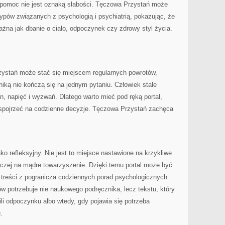
o pomoc nie jest oznaką słabości. Tęczowa Przystań może
pów związanych z psychologią i psychiatrią, pokazując, że
ażna jak dbanie o ciało, odpoczynek czy zdrowy styl życia.
zystań może stać się miejscem regularnych powrotów,
iką nie kończą się na jednym pytaniu. Człowiek stale
, napięć i wyzwań. Dlatego warto mieć pod ręką portal,
spojrzeć na codzienne decyzje. Tęczowa Przystań zachęca
ko refleksyjny. Nie jest to miejsce nastawione na krzykliwe
raczej na mądre towarzyszenie. Dzięki temu portal może być
ą treści z pogranicza codziennych porad psychologicznych.
w potrzebuje nie naukowego podręcznika, lecz tekstu, który
ili odpoczynku albo wtedy, gdy pojawia się potrzeba
.