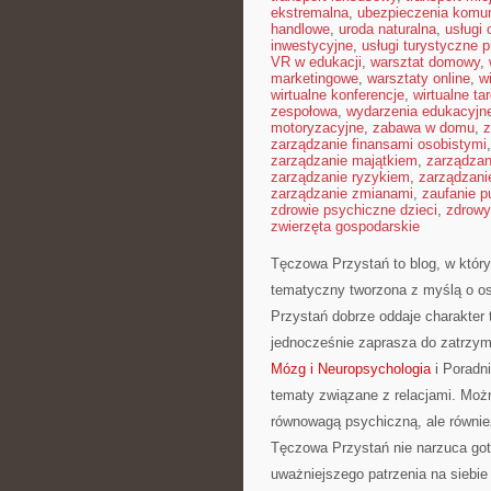
ekstremalna
,
ubezpieczenia komu
handlowe
,
uroda naturalna
,
usługi
inwestycyjne
,
usługi turystyczne 
VR w edukacji
,
warsztat domowy
,
marketingowe
,
warsztaty online
,
w
wirtualne konferencje
,
wirtualne tar
zespołowa
,
wydarzenia edukacyjn
motoryzacyjne
,
zabawa w domu
,
z
zarządzanie finansami osobistymi
zarządzanie majątkiem
,
zarządza
zarządzanie ryzykiem
,
zarządzani
zarządzanie zmianami
,
zaufanie p
zdrowie psychiczne dzieci
,
zdrowy
zwierzęta gospodarskie
Tęczowa Przystań to blog, w któr
tematyczny tworzona z myślą o o
Przystań dobrze oddaje charakter 
jednocześnie zaprasza do zatrzym
Mózg i Neuropsychologia
i Poradn
tematy związane z relacjami. Można
równowagą psychiczną, ale również
Tęczowa Przystań nie narzuca got
uważniejszego patrzenia na siebie