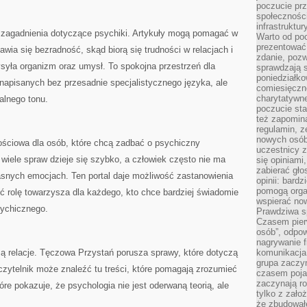
poczucie pr
społeczności
infrastruktur
 zagadnienia dotyczące psychiki. Artykuły mogą pomagać w
Warto od po
prezentować 
wia się bezradność, skąd biorą się trudności w relacjach i
zdanie, pozw
syła organizm oraz umysł. To spokojna przestrzeń dla
sprawdzają s
poniedziałko
i napisanych bez przesadnie specjalistycznego języka, ale
comiesięczn
charytatywne
alnego tonu.
poczucie sta
też zapomin
regulamin, ze
nowych osób
ściowa dla osób, które chcą zadbać o psychiczny
uczestnicy 
iele spraw dzieje się szybko, a człowiek często nie ma
się opiniami
zabierać gło
asnych emocjach. Ten portal daje możliwość zastanowienia
opinii: bard
pomogą organ
ić rolę towarzysza dla każdego, kto chce bardziej świadomie
wspierać now
sychicznego.
Prawdziwa s
Czasem pierw
osób”, odpo
nagrywanie f
ą relacje. Tęczowa Przystań porusza sprawy, które dotyczą
komunikacja 
grupa zaczy
 czytelnik może znaleźć tu treści, które pomagają zrozumieć
czasem pojaw
zaczynają r
re pokazuje, że psychologia nie jest oderwaną teorią, ale
tylko z zało
że zbudował