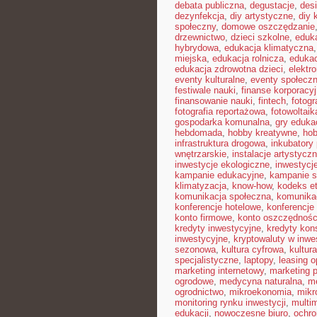
debata publiczna
,
degustacje
,
des
dezynfekcja
,
diy artystyczne
,
diy 
społeczny
,
domowe oszczędzanie
drzewnictwo
,
dzieci szkolne
,
eduka
hybrydowa
,
edukacja klimatyczna
miejska
,
edukacja rolnicza
,
edukac
edukacja zdrowotna dzieci
,
elektr
eventy kulturalne
,
eventy społecz
festiwale nauki
,
finanse korporacy
finansowanie nauki
,
fintech
,
fotogr
fotografia reportażowa
,
fotowoltaik
gospodarka komunalna
,
gry eduka
hebdomada
,
hobby kreatywne
,
hob
infrastruktura drogowa
,
inkubatory
wnętrzarskie
,
instalacje artystycz
inwestycje ekologiczne
,
inwestycj
kampanie edukacyjne
,
kampanie s
klimatyzacja
,
know-how
,
kodeks e
komunikacja społeczna
,
komunikac
konferencje hotelowe
,
konferencje
konto firmowe
,
konto oszczędnoś
kredyty inwestycyjne
,
kredyty ko
inwestycyjne
,
kryptowaluty w inwe
sezonowa
,
kultura cyfrowa
,
kultur
specjalistyczne
,
laptopy
,
leasing o
marketing internetowy
,
marketing p
ogrodowe
,
medycyna naturalna
,
me
ogrodnictwo
,
mikroekonomia
,
mikr
monitoring rynku inwestycji
,
multi
edukacji
,
nowoczesne biuro
,
ochr