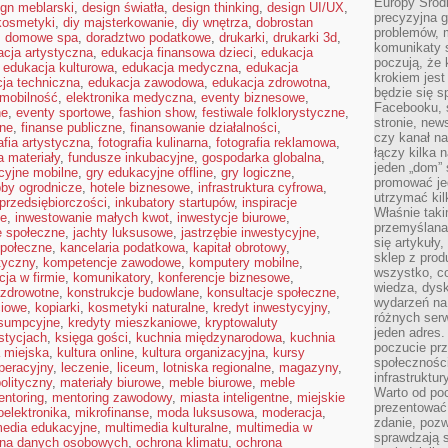
Europy Środ
ign meblarski
,
design światła
,
design thinking
,
design UI/UX
,
precyzyjna g
kosmetyki
,
diy majsterkowanie
,
diy wnętrza
,
dobrostan
problemów, m
,
domowe spa
,
doradztwo podatkowe
,
drukarki
,
drukarki 3d
,
komunikaty s
cja artystyczna
,
edukacja finansowa dzieci
,
edukacja
poczują, że 
,
edukacja kulturowa
,
edukacja medyczna
,
edukacja
krokiem jest
ja techniczna
,
edukacja zawodowa
,
edukacja zdrowotna
,
będzie się s
omobilność
,
elektronika medyczna
,
eventy biznesowe
,
Facebooku, s
ne
,
eventy sportowe
,
fashion show
,
festiwale folklorystyczne
,
stronie, new
jne
,
finanse publiczne
,
finansowanie działalności
,
czy kanał n
afia artystyczna
,
fotografia kulinarna
,
fotografia reklamowa
,
łączy kilka n
a materiały
,
fundusze inkubacyjne
,
gospodarka globalna
,
jeden „dom” 
cyjne mobilne
,
gry edukacyjne offline
,
gry logiczne
,
promować je
by ogrodnicze
,
hotele biznesowe
,
infrastruktura cyfrowa
,
utrzymać ki
 przedsiębiorczości
,
inkubatory startupów
,
inspiracje
Właśnie tak
ne
,
inwestowanie małych kwot
,
inwestycje biurowe
,
przemyślan
e społeczne
,
jachty luksusowe
,
jastrzębie inwestycyjne
,
się artykuły
połeczne
,
kancelaria podatkowa
,
kapitał obrotowy
,
sklep z prod
tyczny
,
kompetencje zawodowe
,
komputery mobilne
,
wszystko, co
ja w firmie
,
komunikatory
,
konferencje biznesowe
,
wiedza, dysk
 zdrowotne
,
konstrukcje budowlane
,
konsultacje społeczne
,
wydarzeń na
ciowe
,
kopiarki
,
kosmetyki naturalne
,
kredyt inwestycyjny
,
różnych ser
nsumpcyjne
,
kredyty mieszkaniowe
,
kryptowaluty
jeden adres
stycjach
,
księga gości
,
kuchnia międzynarodowa
,
kuchnia
poczucie pr
a miejska
,
kultura online
,
kultura organizacyjna
,
kursy
społeczności
peracyjny
,
leczenie
,
liceum
,
lotniska regionalne
,
magazyny
,
infrastruktur
olityczny
,
materiały biurowe
,
meble biurowe
,
meble
Warto od po
ntoring
,
mentoring zawodowy
,
miasta inteligentne
,
miejskie
prezentować 
oelektronika
,
mikrofinanse
,
moda luksusowa
,
moderacja
,
zdanie, pozw
media edukacyjne
,
multimedia kulturalne
,
multimedia w
sprawdzają s
ona danych osobowych
,
ochrona klimatu
,
ochrona