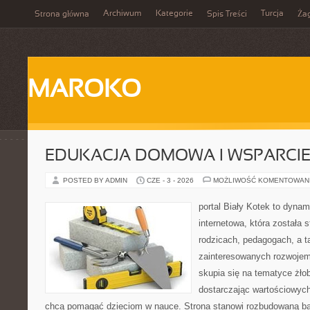
Archiwum
Kategorie
Turcja
Strona główna
Spis Treści
Ża
MAROKO
EDUKACJA DOMOWA I WSPARCIE
POSTED BY ADMIN
CZE - 3 - 2026
MOŻLIWOŚĆ KOMENTOWAN
portal Biały Kotek to dynam
internetowa, która została 
rodzicach, pedagogach, a 
zainteresowanych rozwojem
skupia się na tematyce żłob
dostarczając wartościowych 
chcą pomagać dzieciom w nauce. Strona stanowi rozbudowaną baz