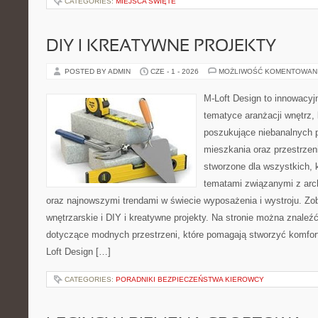
CATEGORIES:
MIEJSCA ŚWIĘTE
DIY I KREATYWNE PROJEKTY
POSTED BY ADMIN
CZE - 1 - 2026
MOŻLIWOŚĆ KOMENTOWAN
M-Loft Design to innowacyj
tematyce aranżacji wnętrz, 
poszukujące niebanalnych 
mieszkania oraz przestrzeni
stworzone dla wszystkich, k
tematami związanymi z arch
oraz najnowszymi trendami w świecie wyposażenia i wystroju. Zo
wnętrzarskie i DIY i kreatywne projekty. Na stronie można znaleź
dotyczące modnych przestrzeni, które pomagają stworzyć komfor
Loft Design […]
CATEGORIES:
PORADNIKI BEZPIECZEŃSTWA KIEROWCY