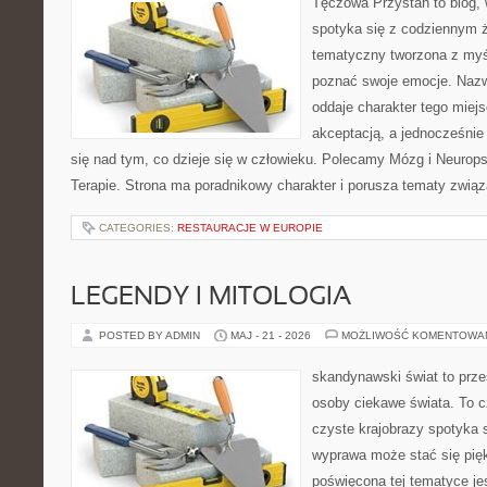
Tęczowa Przystań to blog,
spotyka się z codziennym 
tematyczny tworzona z myś
poznać swoje emocje. Naz
oddaje charakter tego miejs
akceptacją, a jednocześnie
się nad tym, co dzieje się w człowieku. Polecamy Mózg i Neuropsy
Terapie. Strona ma poradnikowy charakter i porusza tematy zwią
CATEGORIES:
RESTAURACJE W EUROPIE
LEGENDY I MITOLOGIA
POSTED BY ADMIN
MAJ - 21 - 2026
MOŻLIWOŚĆ KOMENTOWA
skandynawski świat to przest
osoby ciekawe świata. To 
czyste krajobrazy spotyka s
wyprawa może stać się pi
poświęcona tej tematyce je