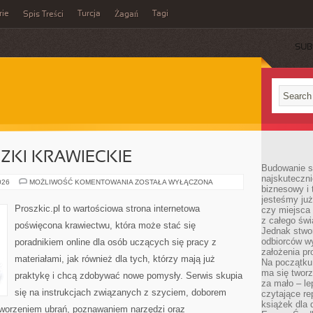
rie
Turcja
Tagi
Spis Treści
Żagań
SUB
CZKI KRAWIECKIE
Budowanie sp
najskuteczni
TECHNIKI
026
MOŻLIWOŚĆ KOMENTOWANIA
ZOSTAŁA WYŁĄCZONA
biznesowy i 
I
SZTUCZKI
jesteśmy już
KRAWIECKIE
Proszkic.pl to wartościowa strona internetowa
czy miejsca
z całego świ
poświęcona krawiectwu, która może stać się
Jednak stwo
odbiorców w
poradnikiem online dla osób uczących się pracy z
założenia pr
materiałami, jak również dla tych, którzy mają już
Na początku 
ma się tworz
praktykę i chcą zdobywać nowe pomysły. Serwis skupia
za mało – le
się na instrukcjach związanych z szyciem, doborem
czytające re
książek dla d
tworzeniem ubrań, poznawaniem narzędzi oraz