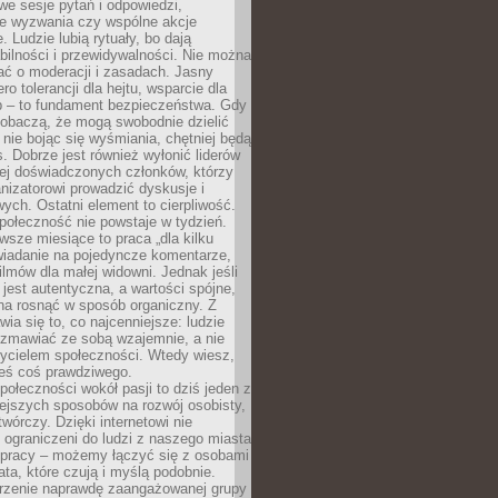
we sesje pytań i odpowiedzi,
e wyzwania czy wspólne akcje
. Ludzie lubią rytuały, bo dają
bilności i przewidywalności. Nie można
ać o moderacji i zasadach. Jasny
ro tolerancji dla hejtu, wsparcie dla
 – to fundament bezpieczeństwa. Gdy
zobaczą, że mogą swobodnie dzielić
, nie bojąc się wyśmiania, chętniej będą
s. Dobrze jest również wyłonić liderów
ziej doświadczonych członków, którzy
izatorowi prowadzić dyskusje i
ych. Ostatni element to cierpliwość.
połeczność nie powstaje w tydzień.
sze miesiące to praca „dla kilku
wiadanie na pojedyncze komentarze,
ilmów dla małej widowni. Jednak jeśli
jest autentyczna, a wartości spójne,
na rosnąć w sposób organiczny. Z
ia się to, co najcenniejsze: ludzie
ozmawiać ze sobą wzajemnie, a nie
życielem społeczności. Wtedy wiesz,
eś coś prawdziwego.
ołeczności wokół pasji to dziś jeden z
ejszych sposobów na rozwój osobisty,
twórczy. Dzięki internetowi nie
 ograniczeni do ludzi z naszego miasta
 pracy – możemy łączyć się z osobami
ata, które czują i myślą podobnie.
rzenie naprawdę zaangażowanej grupy