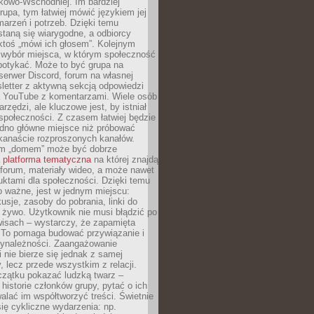
kowo-Wschodniej. Im bardziej
rupa, tym łatwiej mówić językiem jej
arzeń i potrzeb. Dzięki temu
taną się wiarygodne, a odbiorcy
ktoś „mówi ich głosem”. Kolejnym
 wybór miejsca, w którym społeczność
potykać. Może to być grupa na
erwer Discord, forum na własnej
sletter z aktywną sekcją odpowiedzi
a YouTube z komentarzami. Wiele osób
arzędzi, ale kluczowe jest, by istniał
społeczności. Z czasem łatwiej będzie
dno główne miejsce niż próbować
lkanaście rozproszonych kanałów.
im „domem” może być dobrze
a
platforma tematyczna
na której znajdą
, forum, materiały wideo, a może nawet
uktami dla społeczności. Dzięki temu
 ważne, jest w jednym miejscu:
usje, zasoby do pobrania, linki do
 żywo. Użytkownik nie musi błądzić po
wisach – wystarczy, że zapamięta
. To pomaga budować przywiązanie i
zynależności. Zaangażowanie
 nie bierze się jednak z samej
y, lecz przede wszystkim z relacji.
czątku pokazać ludzką twarz –
historie członków grupy, pytać o ich
alać im współtworzyć treści. Świetnie
ię cykliczne wydarzenia: np.