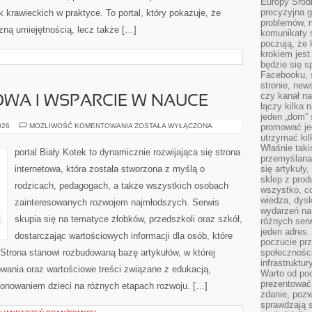
Europy Środ
precyzyjna g
krawieckich w praktyce. To portal, który pokazuje, że
problemów, m
zną umiejętnością, lecz także […]
komunikaty s
poczują, że 
krokiem jest
będzie się s
Facebooku, s
stronie, new
czy kanał n
WA I WSPARCIE W NAUCE
łączy kilka n
jeden „dom” 
EDUKACJA
026
MOŻLIWOŚĆ KOMENTOWANIA
ZOSTAŁA WYŁĄCZONA
promować je
DOMOWA
utrzymać ki
I
Właśnie tak
WSPARCIE
portal Biały Kotek to dynamicznie rozwijająca się strona
W
przemyślan
NAUCE
internetowa, która została stworzona z myślą o
się artykuły
sklep z prod
rodzicach, pedagogach, a także wszystkich osobach
wszystko, co
wiedza, dysk
zainteresowanych rozwojem najmłodszych. Serwis
wydarzeń na
skupia się na tematyce żłobków, przedszkoli oraz szkół,
różnych ser
jeden adres
dostarczając wartościowych informacji dla osób, które
poczucie pr
trona stanowi rozbudowaną bazę artykułów, w której
społeczności
infrastruktur
ania oraz wartościowe treści związane z edukacją,
Warto od po
prezentować 
onowaniem dzieci na różnych etapach rozwoju. […]
zdanie, pozw
sprawdzają s