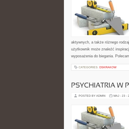
aktywnych, a także różnego rodzaj
użytkownik może znaleźć inspira
wyposażenia do biegania. Polecam 
CATEGORIES:
DSKRAKOW
PSYCHIATRIA W 
POSTED BY ADMIN
MAJ - 23 -