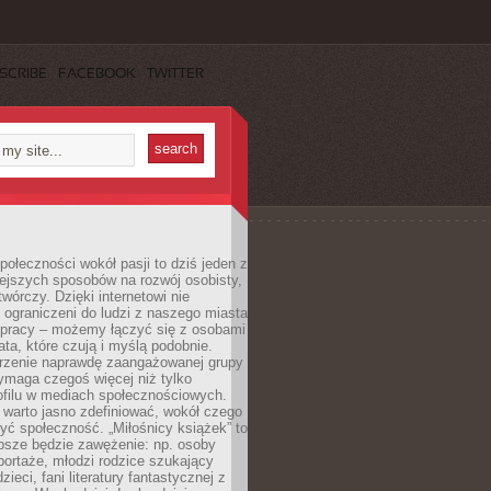
SCRIBE
FACEBOOK
TWITTER
ołeczności wokół pasji to dziś jeden z
ejszych sposobów na rozwój osobisty,
twórczy. Dzięki internetowi nie
 ograniczeni do ludzi z naszego miasta
 pracy – możemy łączyć się z osobami
ata, które czują i myślą podobnie.
rzenie naprawdę zaangażowanej grupy
ymaga czegoś więcej niż tylko
ofilu w mediach społecznościowych.
warto jasno zdefiniować, wokół czego
yć społeczność. „Miłośnicy książek” to
psze będzie zawężenie: np. osoby
portaże, młodzi rodzice szukający
zieci, fani literatury fantastycznej z