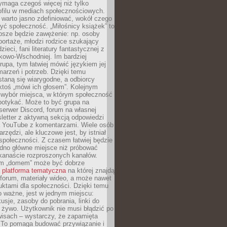
ymaga czegoś więcej niż tylko
ofilu w mediach społecznościowych.
warto jasno zdefiniować, wokół czego
yć społeczność. „Miłośnicy książek” to
psze będzie zawężenie: np. osoby
portaże, młodzi rodzice szukający
zieci, fani literatury fantastycznej z
kowo-Wschodniej. Im bardziej
rupa, tym łatwiej mówić językiem jej
arzeń i potrzeb. Dzięki temu
taną się wiarygodne, a odbiorcy
ktoś „mówi ich głosem”. Kolejnym
 wybór miejsca, w którym społeczność
potykać. Może to być grupa na
erwer Discord, forum na własnej
sletter z aktywną sekcją odpowiedzi
a YouTube z komentarzami. Wiele osób
arzędzi, ale kluczowe jest, by istniał
społeczności. Z czasem łatwiej będzie
dno główne miejsce niż próbować
lkanaście rozproszonych kanałów.
im „domem” może być dobrze
a
platforma tematyczna
na której znajdą
, forum, materiały wideo, a może nawet
uktami dla społeczności. Dzięki temu
 ważne, jest w jednym miejscu:
usje, zasoby do pobrania, linki do
 żywo. Użytkownik nie musi błądzić po
wisach – wystarczy, że zapamięta
. To pomaga budować przywiązanie i