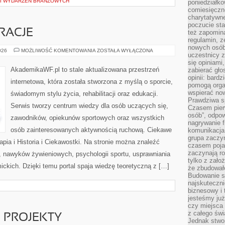
 I WYDARZEŃ BRANŻOWYCH
poniedziałko
comiesięczn
charytatywne
poczucie sta
IRACJE
też zapomin
regulamin, ze
nowych osób
LIFESTYLE
026
MOŻLIWOŚĆ KOMENTOWANIA
ZOSTAŁA WYŁĄCZONA
uczestnicy 
I
INSPIRACJE
się opiniami
AkademikaWF.pl to stale aktualizowana przestrzeń
zabierać gło
opinii: bard
internetowa, która została stworzona z myślą o sporcie,
pomogą organ
wspierać now
świadomym stylu życia, rehabilitacji oraz edukacji.
Prawdziwa s
Serwis tworzy centrum wiedzy dla osób uczących się,
Czasem pierw
osób”, odpo
zawodników, opiekunów sportowych oraz wszystkich
nagrywanie f
osób zainteresowanych aktywnością ruchową. Ciekawe
komunikacja 
grupa zaczy
erapia i Historia i Ciekawostki. Na stronie można znaleźć
czasem pojaw
zaczynają r
, nawyków żywieniowych, psychologii sportu, usprawniania
tylko z zało
ckich. Dzięki temu portal spaja wiedzę teoretyczną z […]
że zbudował
Budowanie sp
najskuteczni
biznesowy i 
jesteśmy już
czy miejsca
z całego świ
E PROJEKTY
Jednak stwo