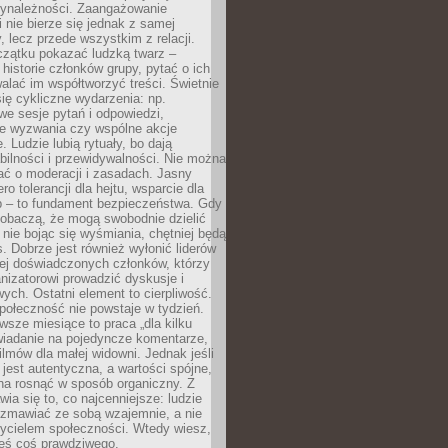
zynależności. Zaangażowanie
 nie bierze się jednak z samej
y, lecz przede wszystkim z relacji.
czątku pokazać ludzką twarz –
historie członków grupy, pytać o ich
alać im współtworzyć treści. Świetnie
ię cykliczne wydarzenia: np.
we sesje pytań i odpowiedzi,
e wyzwania czy wspólne akcje
. Ludzie lubią rytuały, bo dają
bilności i przewidywalności. Nie można
ać o moderacji i zasadach. Jasny
ro tolerancji dla hejtu, wsparcie dla
 – to fundament bezpieczeństwa. Gdy
zobaczą, że mogą swobodnie dzielić
, nie bojąc się wyśmiania, chętniej będą
s. Dobrze jest również wyłonić liderów
ziej doświadczonych członków, którzy
izatorowi prowadzić dyskusje i
ych. Ostatni element to cierpliwość.
połeczność nie powstaje w tydzień.
sze miesiące to praca „dla kilku
wiadanie na pojedyncze komentarze,
ilmów dla małej widowni. Jednak jeśli
jest autentyczna, a wartości spójne,
na rosnąć w sposób organiczny. Z
ia się to, co najcenniejsze: ludzie
ozmawiać ze sobą wzajemnie, a nie
życielem społeczności. Wtedy wiesz,
eś coś prawdziwego.