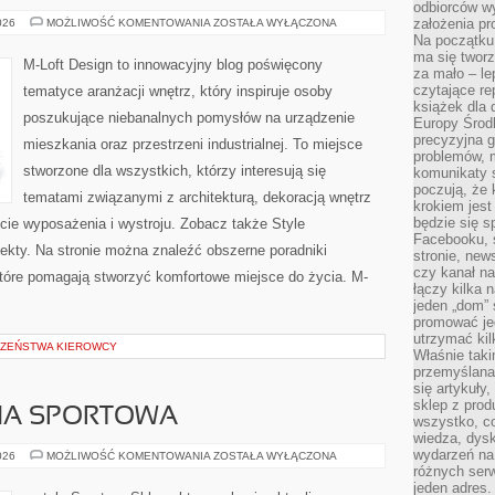
odbiorców w
DIY
założenia pr
026
MOŻLIWOŚĆ KOMENTOWANIA
ZOSTAŁA WYŁĄCZONA
I
Na początku 
KREATYWNE
ma się tworz
PROJEKTY
M-Loft Design to innowacyjny blog poświęcony
za mało – le
czytające re
tematyce aranżacji wnętrz, który inspiruje osoby
książek dla d
poszukujące niebanalnych pomysłów na urządzenie
Europy Środ
precyzyjna g
mieszkania oraz przestrzeni industrialnej. To miejsce
problemów, m
stworzone dla wszystkich, którzy interesują się
komunikaty s
poczują, że 
tematami związanymi z architekturą, dekoracją wnętrz
krokiem jest
będzie się s
cie wyposażenia i wystroju. Zobacz także Style
Facebooku, s
ojekty. Na stronie można znaleźć obszerne poradniki
stronie, new
czy kanał n
tóre pomagają stworzyć komfortowe miejsce do życia. M-
łączy kilka n
jeden „dom” 
promować je
utrzymać ki
CZEŃSTWA KIEROWCY
Właśnie tak
przemyślan
się artykuły
sklep z prod
IZNA SPORTOWA
wszystko, co
wiedza, dysk
wydarzeń na
LEGINSY
026
MOŻLIWOŚĆ KOMENTOWANIA
ZOSTAŁA WYŁĄCZONA
I
różnych ser
BIELIZNA
jeden adres
SPORTOWA