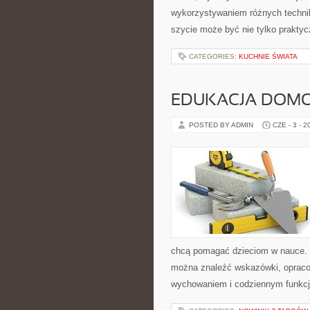
wykorzystywaniem różnych technik 
szycie może być nie tylko praktyc
CATEGORIES:
KUCHNIE ŚWIATA
EDUKACJA DOMO
POSTED BY ADMIN
CZE - 3 - 2
chcą pomagać dzieciom w nauce. S
można znaleźć wskazówki, opracow
wychowaniem i codziennym funkcj