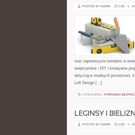
POSTED BY ADMIN
CZE - 1 - 2
oraz najnowszymi trendami w świe
wnętrzarskie i DIY i kreatywne pr
dotyczące modnych przestrzeni, k
Loft Design […]
CATEGORIES:
PORADNIKI BEZPIE
LEGINSY I BIEL
POSTED BY ADMIN
CZE - 1 - 2