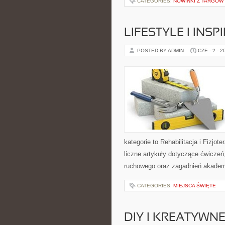
CATEGORIES:
NOWINKI Z TARGÓW
LIFESTYLE I INSP
POSTED BY ADMIN
CZE - 2 - 2
kategorie to Rehabilitacja i Fizjot
liczne artykuły dotyczące ćwiczeń
ruchowego oraz zagadnień akademi
CATEGORIES:
MIEJSCA ŚWIĘTE
DIY I KREATYWN