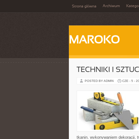
Archiwum
Katego
Strona główna
MAROKO
TECHNIKI I SZTU
POSTED BY ADMIN
CZE - 5 - 2
tkanin, wykonywaniem dekoracji, 