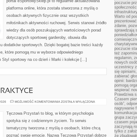
portal eSportowySklep.pl to regularnie aktualizowana
poczucie pr
społeczności
platforma online, która została stworzona z myślą o
infrastruktur
osobach aktywnych fizycznie oraz wszystkich
Warto od po
prezentować 
miłośnikach aktywności ruchowej. Serwis stanowi źródło
zdanie, pozw
wiedzy dla osób poszukujących wartościowych porad
sprawdzają s
poniedziałko
dotyczących sportowej garderoby, obuwia dla
comiesięczn
charytatywne
u dodatków sportowych. Dzięki bogatej bazie treści każdy
poczucie sta
cje, które pomogą mu w wyborze odpowiedniego
też zapomin
regulamin, ze
Styl sportowy na co dzień i Marki i kolekcje […]
nowych osób
uczestnicy 
się opiniami
zabierać gło
opinii: bard
pomogą organ
wspierać now
PRAKTYCE
Prawdziwa s
Czasem pierw
PSYCHIATRIA
 2026
MOŻLIWOŚĆ KOMENTOWANIA
ZOSTAŁA WYŁĄCZONA
osób”, odpo
W
nagrywanie f
PRAKTYCE
komunikacja 
Tęczowa Przystań to blog, w którym psychologia
grupa zaczy
spotyka się z codziennym życiem. To serwis
czasem pojaw
zaczynają r
tematyczny tworzona z myślą o osobach, które chcą
tylko z zało
poznać swoje emocje. Nazwa Tęczowa Przystań dobrze
że zbudował