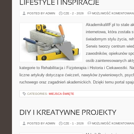
LIFESTYLE I INSPIRACJE
POSTED BY ADMIN
CZE - 2 - 2026
MOŻLIWOŚĆ KOMENTOWAN
AkademikaWF.pl to stale ak
internetowa, która została 
świadomym stylu życia, reha
Serwis tworzy centrum wied
zawodników, opiekunów spo
osób zainteresowanych akt
kategorie to Rehabilitacja i Fizjoterapia i Historia i Ciekawostki.
liczne artykuły dotyczące ćwiczeń, nawyków żywieniowych, psycho
ruchowego oraz zagadnień akademickich. Dzięki temu portal spaj
CATEGORIES:
MIEJSCA ŚWIĘTE
DIY I KREATYWNE PROJEKTY
POSTED BY ADMIN
CZE - 1 - 2026
MOŻLIWOŚĆ KOMENTOWAN