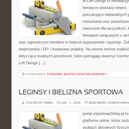
M-Loft Design to innowacyj
tematyce aranżacji wnętrz, 
poszukujące niebanalnych 
mieszkania oraz przestrzeni
stworzone dla wszystkich, k
tematami związanymi z arch
oraz najnowszymi trendami w świecie wyposażenia i wystroju. Zo
wnętrzarskie i DIY i kreatywne projekty. Na stronie można znaleź
dotyczące modnych przestrzeni, które pomagają stworzyć komfor
Loft Design […]
CATEGORIES:
PORADNIKI BEZPIECZEŃSTWA KIEROWCY
LEGINSY I BIELIZNA SPORTOWA
POSTED BY ADMIN
CZE - 1 - 2026
MOŻLIWOŚĆ KOMENTOWAN
portal eSportowySklep.pl to
platforma online, która zos
osobach aktywnych fizyczn