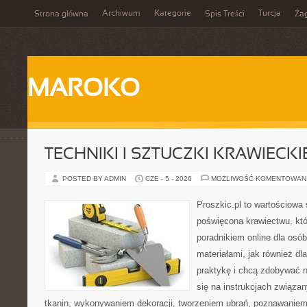
Archiwum
Kategorie
Turcja
Strona główna
Spis Treści
Ża
MAROKO
TECHNIKI I SZTUCZKI KRAWIECKI
POSTED BY ADMIN
CZE - 5 - 2026
MOŻLIWOŚĆ KOMENTOWAN
Proszkic.pl to wartościowa 
poświęcona krawiectwu, któ
poradnikiem online dla osó
materiałami, jak również dla
praktykę i chcą zdobywać 
się na instrukcjach związa
tkanin, wykonywaniem dekoracji, tworzeniem ubrań, poznawaniem