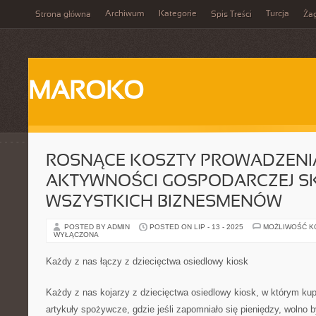
Archiwum
Kategorie
Turcja
Strona główna
Spis Treści
Ża
MAROKO
ROSNĄCE KOSZTY PROWADZENI
AKTYWNOŚCI GOSPODARCZEJ SK
WSZYSTKICH BIZNESMENÓW
POSTED BY ADMIN
POSTED ON LIP - 13 - 2025
MOŻLIWOŚĆ 
WYŁĄCZONA
Każdy z nas łączy z dziecięctwa osiedlowy kiosk
Każdy z nas kojarzy z dziecięctwa osiedlowy kiosk, w którym ku
artykuły spożywcze, gdzie jeśli zapomniało się pieniędzy, wolno 