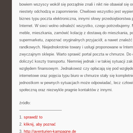
bowiem wszyscy wokół się porządnie znali i nikt nie obawiał się 
niestety odchodzą w zapomnienie. Chwilowo wszystko jest wypier
biznes typu poczta elektroniczna, innymi słowy przedsiębiorstwa
Internet. W sieci wolno odnaleźć wszystko, czego potrzebujemy
meble, mieszkania, zamówić kolację z dostawą do mieszkania, po
supermarketu, zapoznać oryginalnych przyjaciół, a nawet znaleźć
randkowych. Niejednokrotnie towary i usługi proponowane w Intern
zwyczajnym sklepie. Warto sprawić portal poczta w chmurze. Do
doliczyć koszty transportu. Niemniej jednak i w takiej sytuacji za
względem finansowym. Jednakowoż czy opłacają się pod względ
internetowe oraz pojęcia typu biuro w chmurze stały się komplet
jednostkom w pewnych sytuacjach może odpowiadać, lecz człowiek
społeczną oraz niezwykle pragnie kontaktów z innymi.
źródło:
———————————
1.
sprawdź to
2.
kliknij, aby poznać
3.
http://aventurien-kampagne.de