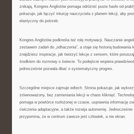
znikają, Kongres Anglistów pomaga odróżnić puste hasło od prakty
pokazuje, jak łączyć intuicję nauczyciela z planem lekcji, aby pro
elastyczny do potrzeb.
Kongres Anglistów podkreśla też rolę motywacji. Nauczanie angie
zestawem zadań do „odhaczenia”, a staje się historią budowania k
znajdziesz inspiracje, jak tworzyć lekcje z sensem, które poruszaj
środkiem do rozmowy o świecie. To podejście wspiera prawdziwoś
jednocześnie pozwala dbać o systematyczny progres.
Szczególne miejsce zajmuje edtech. Strona pokazuje, jak wykor
zrównoważony, bez zamieniania lekcji w chaos kliknięć. Technolo
pomaga w powtórce rozłożonej w czasie, usprawnia informację zw
ćwiczenia adaptacyjne, a także rozwija autonomię. Jednocześnie
przypomina, że w centrum zawsze jest człowiek, a nie ekran.