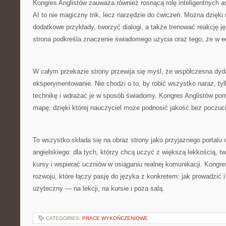
Kongres Anglistów zauważa również rosnącą rolę inteligentnych a
AI to nie magiczny trik, lecz narzędzie do ćwiczeń. Można dzięki 
dodatkowe przykłady, tworzyć dialogi, a także trenować reakcję 
strona podkreśla znaczenie świadomego użycia oraz tego, że w edu
W całym przekazie strony przewija się myśl, że współczesna dyd
eksperymentowanie. Nie chodzi o to, by robić wszystko naraz, ty
technikę i wdrażać je w sposób świadomy. Kongres Anglistów p
mapę, dzięki której nauczyciel może podnosić jakość bez poczuci
To wszystko składa się na obraz strony jako przyjaznego portalu
angielskiego: dla tych, którzy chcą uczyć z większą lekkością, t
kursy i wspierać uczniów w osiąganiu realnej komunikacji. Kongre
rozwoju, które łączy pasję do języka z konkretem: jak prowadzić i 
użyteczny — na lekcji, na kursie i poza salą.
CATEGORIES:
PRACE WYKOŃCZENIOWE