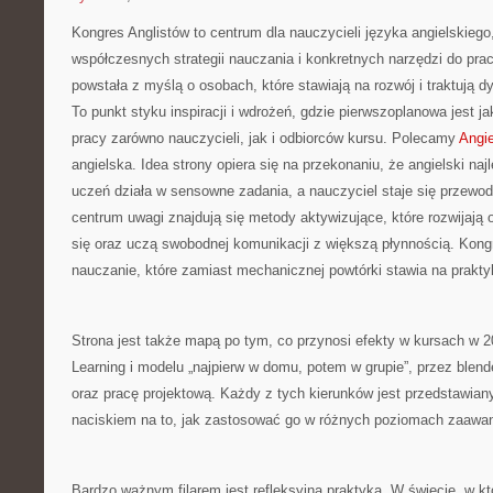
Kongres Anglistów to centrum dla nauczycieli języka angielskiego
współczesnych strategii nauczania i konkretnych narzędzi do pra
powstała z myślą o osobach, które stawiają na rozwój i traktują 
To punkt styku inspiracji i wdrożeń, gdzie pierwszoplanowa jest j
pracy zarówno nauczycieli, jak i odbiorców kursu. Polecamy
Angie
angielska. Idea strony opiera się na przekonaniu, że angielski najl
uczeń działa w sensowne zadania, a nauczyciel staje się przewo
centrum uwagi znajdują się metody aktywizujące, które rozwijają
się oraz uczą swobodnej komunikacji z większą płynnością. Kongr
nauczanie, które zamiast mechanicznej powtórki stawia na prakty
Strona jest także mapą po tym, co przynosi efekty w kursach w 
Learning i modelu „najpierw w domu, potem w grupie”, przez blende
oraz pracę projektową. Każdy z tych kierunków jest przedstawian
naciskiem na to, jak zastosować go w różnych poziomach zaawa
Bardzo ważnym filarem jest refleksyjna praktyka. W świecie, w któ