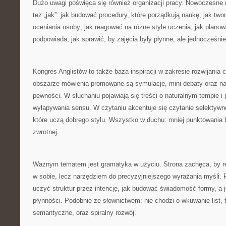
Dużo uwagi poświęca się również organizacji pracy. Nowoczesne me
też „jak”: jak budować procedury, które porządkują naukę; jak two
oceniania osoby; jak reagować na różne style uczenia; jak planowa
podpowiada, jak sprawić, by zajęcia były płynne, ale jednocześni
Kongres Anglistów to także baza inspiracji w zakresie rozwijania
obszarze mówienia promowane są symulacje, mini-debaty oraz n
pewności. W słuchaniu pojawiają się treści o naturalnym tempie i
wyłapywania sensu. W czytaniu akcentuje się czytanie selektywn
które uczą dobrego stylu. Wszystko w duchu: mniej punktowania b
zwrotnej.
Ważnym tematem jest gramatyka w użyciu. Strona zachęca, by r
w sobie, lecz narzędziem do precyzyjniejszego wyrażania myśli.
uczyć struktur przez intencję, jak budować świadomość formy, a 
płynności. Podobnie ze słownictwem: nie chodzi o wkuwanie list, 
semantyczne, oraz spiralny rozwój.