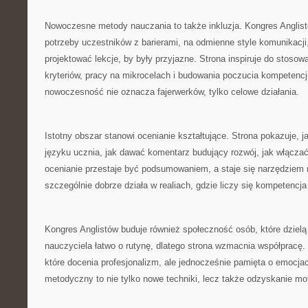
Nowoczesne metody nauczania to także inkluzja. Kongres Anglis
potrzeby uczestników z barierami, na odmienne style komunikacji,
projektować lekcje, by były przyjazne. Strona inspiruje do stosow
kryteriów, pracy na mikrocelach i budowania poczucia kompetencj
nowoczesność nie oznacza fajerwerków, tylko celowe działania.
Istotny obszar stanowi ocenianie kształtujące. Strona pokazuje, ja
języku ucznia, jak dawać komentarz budujący rozwój, jak włącz
ocenianie przestaje być podsumowaniem, a staje się narzędziem 
szczególnie dobrze działa w realiach, gdzie liczy się kompetencj
Kongres Anglistów buduje również społeczność osób, które dzielą
nauczyciela łatwo o rutynę, dlatego strona wzmacnia współpracę. 
które docenia profesjonalizm, ale jednocześnie pamięta o emocja
metodyczny to nie tylko nowe techniki, lecz także odzyskanie mo