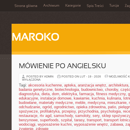
Archiwum
Kategorie
Turcja
Strona główna
Spis Treści
Ża
MAROKO
MÓWIENIE PO ANGIELSKU
POSTED BY ADMIN
POSTED ON LUT - 19 - 2026
MOŻLIWOŚĆ 
WYŁĄCZONA
Tagi:
akcesoria kuchenne
,
apteka
,
aranżacja wnętrz
,
architektura
badania genetyczne
,
biotechnologia
,
budownictwo
,
choroby
,
częś
diagnostyka
,
dieta
,
dom
,
elektryka
,
farmacja
,
fitness medyczny
,
g
edukacyjne
,
instalacje domowe
,
kawiarnie
,
kuchnia
,
kulinaria
,
lot
budowlane
,
materiały medyczne
,
meble
,
medycyna
,
mieszkanie
,
odchudzanie
,
ogród
,
ogrodnictwo
,
opieka zdrowotna
,
patio
,
pielęgn
spożywcze
,
profilaktyka
,
przepisy
,
przychodnia
,
psychologia
,
rece
restauracje
,
rtv agd
,
samochody
,
samoloty
,
sery
,
sklep spożywcz
benzynowe
,
superfoods
,
szpital
,
tarasy
,
transport
,
transport lotnic
wodociągi
,
wyposażenie kuchni
,
wyposażenie wnętrz
,
zabawa
,
za
żywienie
,
zdrowie