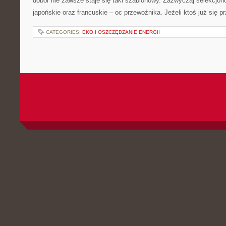
dobór nie zawsze staje się taki szablonowy. Zazwyczaj selekcjon
japońskie oraz francuskie – oc przewoźnika. Jeżeli ktoś już się p
CATEGORIES:
EKO I OSZCZĘDZANIE ENERGII