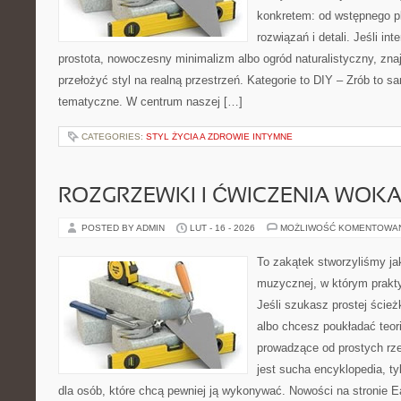
konkretem: od wstępnego p
rozwiązań i detali. Jeśli in
prostota, nowoczesny minimalizm albo ogród naturalistyczny, znaj
przełożyć styl na realną przestrzeń. Kategorie to DIY – Zrób to s
tematyczne. W centrum naszej […]
CATEGORIES:
STYL ŻYCIA A ZDROWIE INTYMNE
ROZGRZEWKI I ĆWICZENIA WOK
POSTED BY ADMIN
LUT - 16 - 2026
MOŻLIWOŚĆ KOMENTOWA
To zakątek stworzyliśmy ja
muzycznej, w którym prakty
Jeśli szukasz prostej ścież
albo chcesz poukładać teori
prowadzące od prostych rze
jest sucha encyklopedia, t
dla osób, które chcą pewniej ją wykonywać. Nowości na stronie Ea