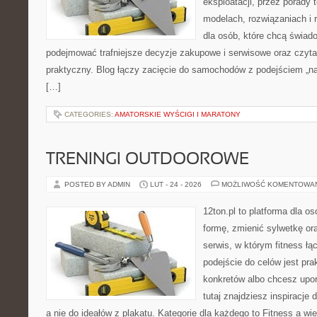
eksploatacji, przez porady 
modelach, rozwiązaniach i 
dla osób, które chcą świad
podejmować trafniejsze decyzje zakupowe i serwisowe oraz czyta
praktyczny. Blog łączy zacięcie do samochodów z podejściem „na 
[…]
CATEGORIES:
AMATORSKIE WYŚCIGI I MARATONY
TRENINGI OUTDOOROWE
POSTED BY ADMIN
LUT - 24 - 2026
MOŻLIWOŚĆ KOMENTOWA
12ton.pl to platforma dla o
formę, zmienić sylwetkę ora
serwis, w którym fitness łąc
podejście do celów jest pra
konkretów albo chcesz upo
tutaj znajdziesz inspiracj
a nie do ideałów z plakatu. Kategorie dla każdego to Fitness a wi