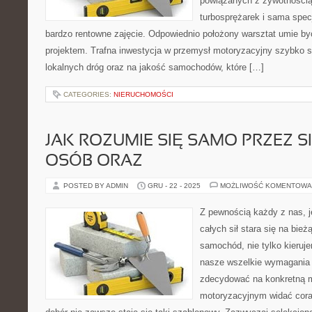
powiązanych z żywotnością 
turbosprężarek i sama spec
bardzo rentowne zajęcie. Odpowiednio położony warsztat umie b
projektem. Trafna inwestycja w przemysł motoryzacyjny szybko si
lokalnych dróg oraz na jakość samochodów, które […]
CATEGORIES:
NIERUCHOMOŚCI
JAK ROZUMIE SIĘ SAMO PRZEZ SI
OSÓB ORAZ
POSTED BY ADMIN
GRU - 22 - 2025
MOŻLIWOŚĆ KOMENTOWA
Z pewnością każdy z nas, j
całych sił stara się na bi
samochód, nie tylko kieruj
nasze wszelkie wymagania 
zdecydować na konkretną m
motoryzacyjnym widać cora