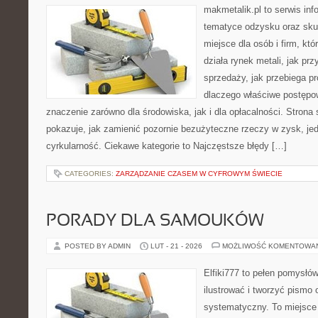
makmetalik.pl to serwis in
tematyce odzysku oraz sku
miejsce dla osób i firm, któ
działa rynek metali, jak p
sprzedaży, jak przebiega pr
dlaczego właściwe postęp
znaczenie zarówno dla środowiska, jak i dla opłacalności. Strona 
pokazuje, jak zamienić pozornie bezużyteczne rzeczy w zysk, je
cyrkularność. Ciekawe kategorie to Najczęstsze błędy […]
CATEGORIES:
ZARZĄDZANIE CZASEM W CYFROWYM ŚWIECIE
PORADY DLA SAMOUKÓW
POSTED BY ADMIN
LUT - 21 - 2026
MOŻLIWOŚĆ KOMENTOWA
Elfiki777 to pełen pomysłów
ilustrować i tworzyć pismo
systematyczny. To miejsce 