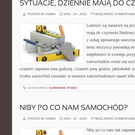
SYTUACJE, DZIENNIE MAJĄ DO C
POSTED BY ADMIN
GRU - 24 - 2025
MOŻLIWOŚĆ KOMENTOWA
Ludność są narażeni na prz
mają do czynienia Nadzwyc
z usług wprawnego warszt
teraz wszyscy posiadają woz
wątpliwości w szeregu przy
samochodzie może się uszk
czasem naprawa trwa godzinę, czasem parę godzin, jakkolwiek zda
trzeba samochód zostawić w serwisie samochodowym nawet kilka 
CATEGORIES:
KARMIENIE RYBEK
NIBY PO CO NAM SAMOCHÓD?
POSTED BY ADMIN
GRU - 22 - 2025
MOŻLIWOŚĆ KOMENTOWA
Niby po co nam tak napraw