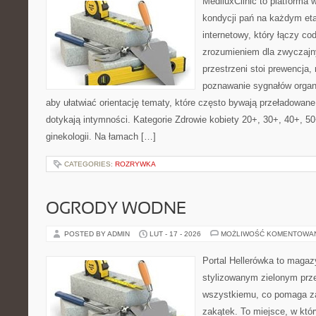
MediluxClinic to platforma 
kondycji pań na każdym etap
internetowy, który łączy c
zrozumieniem dla zwyczajn
przestrzeni stoi prewencja,
poznawanie sygnałów organ
aby ułatwiać orientację tematy, które często bywają przeładowan
dotykają intymności. Kategorie Zdrowie kobiety 20+, 30+, 40+, 50+
ginekologii. Na łamach […]
CATEGORIES:
ROZRYWKA
OGRODY WODNE
POSTED BY ADMIN
LUT - 17 - 2026
MOŻLIWOŚĆ KOMENTOWA
Portal Hellerówka to magaz
stylizowanym zielonym prz
wszystkiemu, co pomaga za
zakątek. To miejsce, w któ