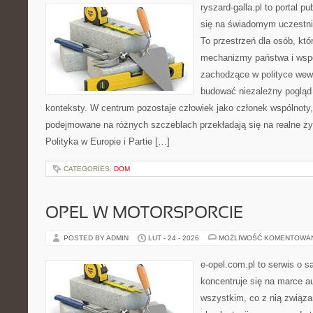
ryszard-galla.pl to portal p
się na świadomym uczestni
To przestrzeń dla osób, kt
mechanizmy państwa i wspó
zachodzące w polityce wewn
budować niezależny pogląd 
konteksty. W centrum pozostaje człowiek jako członek wspólnoty, 
podejmowane na różnych szczeblach przekładają się na realne ży
Polityka w Europie i Partie […]
CATEGORIES:
DOM
OPEL W MOTORSPORCIE
POSTED BY ADMIN
LUT - 24 - 2026
MOŻLIWOŚĆ KOMENTOWA
e-opel.com.pl to serwis o 
koncentruje się na marce au
wszystkim, co z nią związa