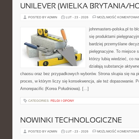
UNILEVER (WIELKA BRYTANIA/H
POSTED BY ADMIN
LUT - 23 - 2026
MOŻLIWOŚĆ KOMENTOWA
johnmasters-polska.pl to blo
się produktami pielęgnacyj
bardziej przemyślane decy
pielęgnacyjne. To miejsce 
którzy lubią wiedzieć, co na
działają substancje aktywn
chaosu oraz bez przypadkowych wyborów. Strona skupia się na pi
proces, w którym liczy się konsekwencja, ale też dopasowanie. P
Amorepacific (Korea Południowa). […]
CATEGORIES:
FELGI I OPONY
NOWINKI TECHNOLOGICZNE
POSTED BY ADMIN
LUT - 23 - 2026
MOŻLIWOŚĆ KOMENTOWA