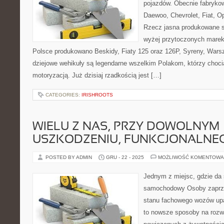
pojazdów. Obecnie fabryko
Daewoo, Chevrolet, Fiat, Op
Rzecz jasna produkowane są
wyżej przytoczonych mare
Polsce produkowano Beskidy, Fiaty 125 oraz 126P, Syreny, Wars
dziejowe wehikuły są legendarne wszelkim Polakom, którzy chocia
motoryzacją. Już dzisiaj rzadkością jest […]
CATEGORIES:
IRISHROOTS
WIELU Z NAS, PRZY DOWOLNYM
USZKODZENIU, FUNKCJONALNE
POSTED BY ADMIN
GRU - 22 - 2025
MOŻLIWOŚĆ KOMENTOWA
Jednym z miejsc, gdzie da 
samochodowy Osoby zaprzą
stanu fachowego wozów upar
to nowsze sposoby na rozw