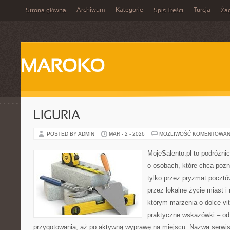
Archiwum
Kategorie
Turcja
Strona główna
Spis Treści
Ża
MAROKO
LIGURIA
POSTED BY ADMIN
MAR - 2 - 2026
MOŻLIWOŚĆ KOMENTOWAN
MojeSalento.pl to podróżni
o osobach, które chcą poz
tylko przez pryzmat pocztó
przez lokalne życie miast i
którym marzenia o dolce vit
praktyczne wskazówki – od p
przygotowania, aż po aktywną wyprawę na miejscu. Nazwa serwis