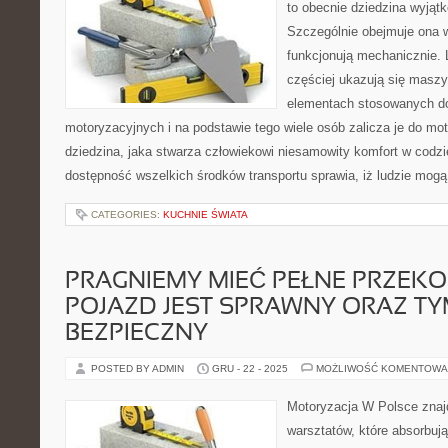
to obecnie dziedzina wyjąt
Szczególnie obejmuje ona w
funkcjonują mechanicznie. 
częściej ukazują się maszyn
elementach stosowanych d
motoryzacyjnych i na podstawie tego wiele osób zalicza je do moto
dziedzina, jaka stwarza człowiekowi niesamowity komfort w codz
dostępność wszelkich środków transportu sprawia, iż ludzie mog
CATEGORIES:
KUCHNIE ŚWIATA
PRAGNIEMY MIEĆ PEŁNE PRZEKO
POJAZD JEST SPRAWNY ORAZ T
BEZPIECZNY
POSTED BY ADMIN
GRU - 22 - 2025
MOŻLIWOŚĆ KOMENTOWA
Motoryzacja W Polsce znajd
warsztatów, które absorbują