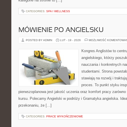
kategorie na stronie to […]
CATEGORIES:
SPA I WELLNESS
MÓWIENIE PO ANGIELSKU
POSTED BY ADMIN
LUT - 19 - 2026
MOŻLIWOŚĆ KOMENTOWA
Kongres Anglistów to centr
angielskiego, którzy poszuk
nauczania i konkretnych na
studentami. Strona powstał
stawiają na rozwój i traktu
proces. To punkt styku inspi
pierwszoplanowa jest jakość uczenia oraz komfort pracy zarówno n
kursu. Polecamy Angielski w podróży i Gramatyka angielska. Idea 
przekonaniu, że […]
CATEGORIES:
PRACE WYKOŃCZENIOWE