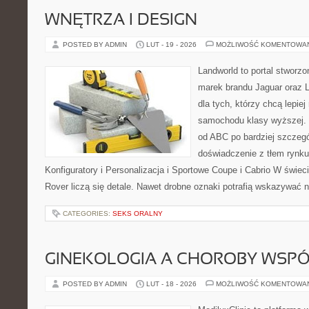
WNĘTRZA I DESIGN
POSTED BY ADMIN
LUT - 19 - 2026
MOŻLIWOŚĆ KOMENTOWA
Landworld to portal stworz
marek brandu Jaguar oraz L
dla tych, którzy chcą lepie
samochodu klasy wyższej. 
od ABC po bardziej szczegó
doświadczenie z tłem rynku
Konfiguratory i Personalizacja i Sportowe Coupe i Cabrio W świec
Rover liczą się detale. Nawet drobne oznaki potrafią wskazywać n
CATEGORIES:
SEKS ORALNY
GINEKOLOGIA A CHOROBY WSPÓŁ
POSTED BY ADMIN
LUT - 18 - 2026
MOŻLIWOŚĆ KOMENTOWA