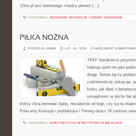
12ton.pl jest równowaga: między planem […]
CATEGORIES:
SEZONOWE DEKORACJE I OZDOBY OGRODOWE
PIŁKA NOŻNA
POSTED BY ADMIN
LUT - 24 - 2026
MOŻLIWOŚĆ KOMENTOWA
TKKF Sieraków to przystań i
traktują sport nie jako jedn
drogę. Serwis łączy podejś
codziennością: pokazuje, j
kroku, jak dbać o bezpiecze
umiejętności w duchu fair pl
którzy chcą trenować lepiej, niezależnie od tego, czy są na etapi
Polecamy Kontuzje i profilaktyka i Trening dzieci. W centrum serw
CATEGORIES:
AGROTURYSTYKA W NIETYPOWYCH MIEJSCACH