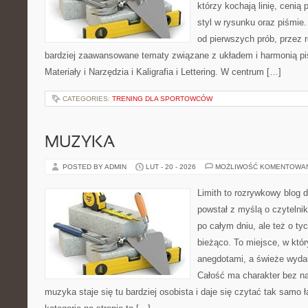
którzy kochają linię, cenią
styl w rysunku oraz piśmie.
od pierwszych prób, przez r
bardziej zaawansowane tematy związane z układem i harmonią pi
Materiały i Narzędzia i Kaligrafia i Lettering. W centrum […]
CATEGORIES:
TRENING DLA SPORTOWCÓW
MUZYKA
POSTED BY ADMIN
LUT - 20 - 2026
MOŻLIWOŚĆ KOMENTOWA
Limith to rozrywkowy blog 
powstał z myślą o czytelni
po całym dniu, ale też o ty
bieżąco. To miejsce, w któ
anegdotami, a świeże wydan
Całość ma charakter bez n
muzyka staje się tu bardziej osobista i daje się czytać tak samo 