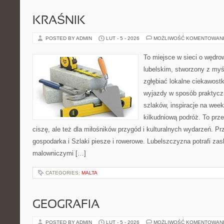
KRAŚNIK
POSTED BY ADMIN
LUT - 5 - 2026
MOŻLIWOŚĆ KOMENTOWAN
To miejsce w sieci o wędro
lubelskim, stworzony z myśl
zgłębiać lokalne ciekawostk
wyjazdy w sposób praktyczn
szlaków, inspiracje na wee
kilkudniową podróż. To prze
ciszę, ale też dla miłośników przygód i kulturalnych wydarzeń. Pr
gospodarka i Szlaki piesze i rowerowe. Lubelszczyzna potrafi zas
malowniczymi […]
CATEGORIES:
MALTA
GEOGRAFIA
POSTED BY ADMIN
LUT - 5 - 2026
MOŻLIWOŚĆ KOMENTOWAN