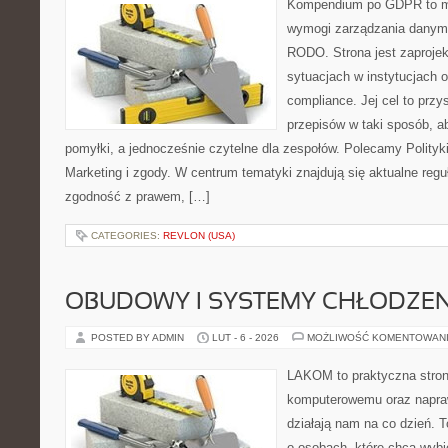
Kompendium po GDPR to mi
wymogi zarządzania danym
RODO. Strona jest zaproje
sytuacjach w instytucjach 
compliance. Jej cel to prz
przepisów w taki sposób, a
pomyłki, a jednocześnie czytelne dla zespołów. Polecamy Polityki
Marketing i zgody. W centrum tematyki znajdują się aktualne regu
zgodność z prawem, […]
CATEGORIES:
REVLON (USA)
OBUDOWY I SYSTEMY CHŁODZEN
POSTED BY ADMIN
LUT - 6 - 2026
MOŻLIWOŚĆ KOMENTOWAN
LAKOM to praktyczna stron
komputerowemu oraz napra
działają nam na co dzień. 
o osobach, które chcą wybi