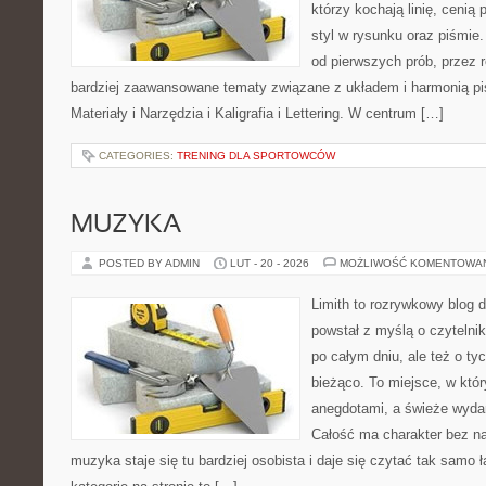
którzy kochają linię, cenią
styl w rysunku oraz piśmie.
od pierwszych prób, przez r
bardziej zaawansowane tematy związane z układem i harmonią pi
Materiały i Narzędzia i Kaligrafia i Lettering. W centrum […]
CATEGORIES:
TRENING DLA SPORTOWCÓW
MUZYKA
POSTED BY ADMIN
LUT - 20 - 2026
MOŻLIWOŚĆ KOMENTOWA
Limith to rozrywkowy blog 
powstał z myślą o czytelni
po całym dniu, ale też o ty
bieżąco. To miejsce, w któ
anegdotami, a świeże wydan
Całość ma charakter bez n
muzyka staje się tu bardziej osobista i daje się czytać tak samo 