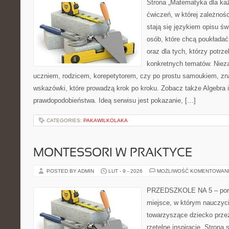
Strona „Matematyka dla każ
ćwiczeń, w której zależnośc
stają się językiem opisu św
osób, które chcą poukłada
oraz dla tych, którzy potrz
konkretnych tematów. Nieza
uczniem, rodzicem, korepetytorem, czy po prostu samoukiem, zn
wskazówki, które prowadzą krok po kroku. Zobacz także Algebra
prawdopodobieństwa. Ideą serwisu jest pokazanie, […]
CATEGORIES:
PAKAWILKOLAKA
MONTESSORI W PRAKTYCE
POSTED BY ADMIN
LUT - 9 - 2026
MOŻLIWOŚĆ KOMENTOWAN
PRZEDSZKOLE NA 5 – porta
miejsce, w którym nauczyci
towarzyszące dziecko prze
rzetelne inspiracje. Strona 