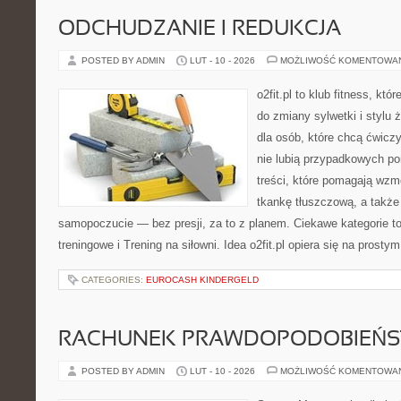
ODCHUDZANIE I REDUKCJA
POSTED BY ADMIN
LUT - 10 - 2026
MOŻLIWOŚĆ KOMENTOWA
o2fit.pl to klub fitness, kt
do zmiany sylwetki i stylu 
dla osób, które chcą ćwicz
nie lubią przypadkowych po
treści, które pomagają wzm
tkankę tłuszczową, a także
samopoczucie — bez presji, za to z planem. Ciekawe kategorie t
treningowe i Trening na siłowni. Idea o2fit.pl opiera się na prosty
CATEGORIES:
EUROCASH KINDERGELD
RACHUNEK PRAWDOPODOBIEŃ
POSTED BY ADMIN
LUT - 10 - 2026
MOŻLIWOŚĆ KOMENTOWA