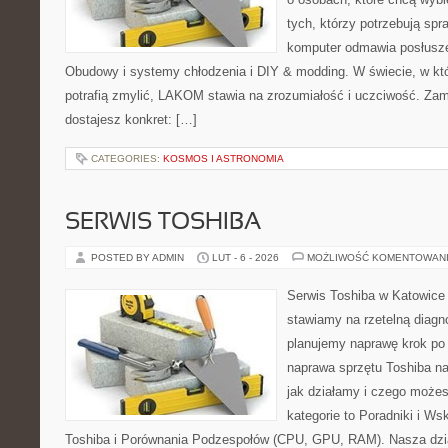
tych, którzy potrzebują sp
komputer odmawia posłusze
Obudowy i systemy chłodzenia i DIY & modding. W świecie, w kt
potrafią zmylić, LAKOM stawia na zrozumiałość i uczciwość. Za
dostajesz konkret: […]
CATEGORIES:
KOSMOS I ASTRONOMIA
SERWIS TOSHIBA
POSTED BY ADMIN
LUT - 6 - 2026
MOŻLIWOŚĆ KOMENTOWAN
Serwis Toshiba w Katowice 
stawiamy na rzetelną diagn
planujemy naprawę krok po k
naprawa sprzętu Toshiba na
jak działamy i czego może
kategorie to Poradniki i W
Toshiba i Porównania Podzespołów (CPU, GPU, RAM). Nasza dzia