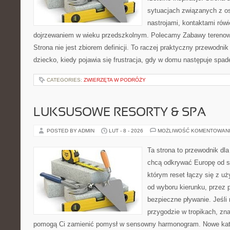
sytuacjach związanych z o
nastrojami, kontaktami rów
dojrzewaniem w wieku przedszkolnym. Polecamy Zabawy terenowe
Strona nie jest zbiorem definicji. To raczej praktyczny przewodnik
dziecko, kiedy pojawia się frustracja, gdy w domu następuje spade
CATEGORIES:
ZWIERZĘTA W PODRÓŻY
LUKSUSOWE RESORTY & SPA
POSTED BY ADMIN
LUT - 8 - 2026
MOŻLIWOŚĆ KOMENTOWAN
Ta strona to przewodnik dla
chcą odkrywać Europę od st
którym reset łączy się z u
od wyboru kierunku, przez 
bezpieczne pływanie. Jeśli
przygodzie w tropikach, znaj
pomogą Ci zamienić pomysł w sensowny harmonogram. Nowe kateg