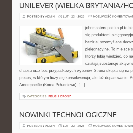
UNILEVER (WIELKA BRYTANIA/H
POSTED BY ADMIN
LUT - 23 - 2026
MOŻLIWOŚĆ KOMENTOWA
johnmasters-polska.pl to blo
się produktami pielęgnacyj
bardziej przemyślane decy
pielęgnacyjne. To miejsce 
którzy lubią wiedzieć, co na
działają substancje aktywn
chaosu oraz bez przypadkowych wyborów. Strona skupia się na pi
proces, w którym liczy się konsekwencja, ale też dopasowanie. P
Amorepacific (Korea Południowa). […]
CATEGORIES:
FELGI I OPONY
NOWINKI TECHNOLOGICZNE
POSTED BY ADMIN
LUT - 23 - 2026
MOŻLIWOŚĆ KOMENTOWA