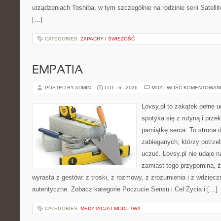
urządzeniach Toshiba, w tym szczególnie na rodzinie serii Satelli
[…]
CATEGORIES:
ZAPACHY I ŚWIEŻOŚĆ
EMPATIA
POSTED BY ADMIN
LUT - 6 - 2026
MOŻLIWOŚĆ KOMENTOWAN
Lovsy.pl to zakątek pełne 
spotyka się z rutyną i prze
pamiątkę serca. To strona d
zabieganych, którzy potrzeb
uczuć. Lovsy.pl nie udaje 
zamiast tego przypomina, 
wyrasta z gestów: z troski, z rozmowy, z zrozumienia i z wdzięcz
autentyczne. Zobacz kategorie Poczucie Sensu i Cel Życia i […]
CATEGORIES:
MEDYTACJA I MODLITWA