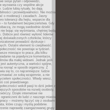
we sesje pytań i odpowiedzi,
e wyzwania czy wspólne akcje
. Ludzie lubią rytuały, bo dają
bilności i przewidywalności. Nie można
ać o moderacji i zasadach. Jasny
ro tolerancji dla hejtu, wsparcie dla
 – to fundament bezpieczeństwa. Gdy
zobaczą, że mogą swobodnie dzielić
, nie bojąc się wyśmiania, chętniej będą
s. Dobrze jest również wyłonić liderów
ziej doświadczonych członków, którzy
izatorowi prowadzić dyskusje i
ych. Ostatni element to cierpliwość.
połeczność nie powstaje w tydzień.
sze miesiące to praca „dla kilku
wiadanie na pojedyncze komentarze,
ilmów dla małej widowni. Jednak jeśli
jest autentyczna, a wartości spójne,
na rosnąć w sposób organiczny. Z
ia się to, co najcenniejsze: ludzie
ozmawiać ze sobą wzajemnie, a nie
życielem społeczności. Wtedy wiesz,
eś coś prawdziwego.
ołeczności wokół pasji to dziś jeden z
ejszych sposobów na rozwój osobisty,
twórczy. Dzięki internetowi nie
 ograniczeni do ludzi z naszego miasta
 pracy – możemy łączyć się z osobami
ata, które czują i myślą podobnie.
rzenie naprawdę zaangażowanej grupy