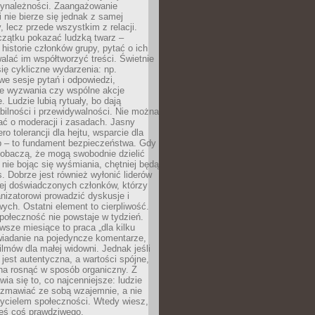
zynależności. Zaangażowanie
 nie bierze się jednak z samej
y, lecz przede wszystkim z relacji.
czątku pokazać ludzką twarz –
historie członków grupy, pytać o ich
alać im współtworzyć treści. Świetnie
ię cykliczne wydarzenia: np.
we sesje pytań i odpowiedzi,
e wyzwania czy wspólne akcje
. Ludzie lubią rytuały, bo dają
bilności i przewidywalności. Nie można
ać o moderacji i zasadach. Jasny
ro tolerancji dla hejtu, wsparcie dla
 – to fundament bezpieczeństwa. Gdy
zobaczą, że mogą swobodnie dzielić
, nie bojąc się wyśmiania, chętniej będą
s. Dobrze jest również wyłonić liderów
ziej doświadczonych członków, którzy
izatorowi prowadzić dyskusje i
ych. Ostatni element to cierpliwość.
połeczność nie powstaje w tydzień.
sze miesiące to praca „dla kilku
wiadanie na pojedyncze komentarze,
ilmów dla małej widowni. Jednak jeśli
jest autentyczna, a wartości spójne,
na rosnąć w sposób organiczny. Z
ia się to, co najcenniejsze: ludzie
ozmawiać ze sobą wzajemnie, a nie
życielem społeczności. Wtedy wiesz,
eś coś prawdziwego.