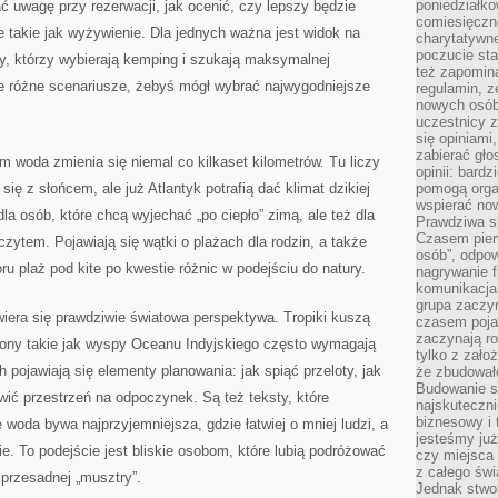
poniedziałko
ć uwagę przy rezerwacji, jak ocenić, czy lepszy będzie
comiesięczn
e takie jak wyżywienie. Dla jednych ważna jest widok na
charytatywne
poczucie sta
cy, którzy wybierają kemping i szukają maksymalnej
też zapomin
je różne scenariusze, żebyś mógł wybrać najwygodniejsze
regulamin, ze
nowych osób
uczestnicy 
się opiniami
zabierać gło
ym woda zmienia się niemal co kilkaset kilometrów. Tu liczy
opinii: bard
się z słońcem, ale już Atlantyk potrafią dać klimat dzikiej
pomogą organ
wspierać now
dla osób, które chcą wyjechać „po ciepło” zimą, ale też dla
Prawdziwa s
Czasem pierw
zytem. Pojawiają się wątki o plażach dla rodzin, a także
osób”, odpo
u plaż pod kite po kwestie różnic w podejściu do natury.
nagrywanie f
komunikacja 
grupa zaczy
era się prawdziwie światowa perspektywa. Tropiki kuszą
czasem pojaw
zaczynają r
ejony takie jak wyspy Oceanu Indyjskiego często wymagają
tylko z zało
h pojawiają się elementy planowania: jak spiąć przeloty, jak
że zbudował
Budowanie sp
awić przestrzeń na odpoczynek. Są też teksty, które
najskuteczni
biznesowy i 
 woda bywa najprzyjemniejsza, gdzie łatwiej o mniej ludzi, a
jesteśmy już
e. To podejście jest bliskie osobom, które lubią podróżować
czy miejsca
z całego świ
 przesadnej „musztry”.
Jednak stwo