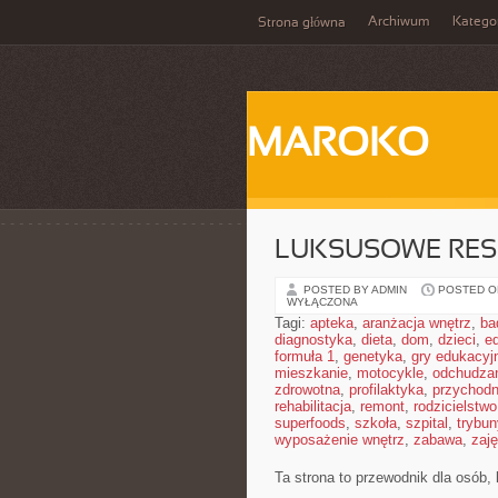
Archiwum
Katego
Strona główna
MAROKO
LUKSUSOWE RES
POSTED BY ADMIN
POSTED ON
WYŁĄCZONA
Tagi:
apteka
,
aranżacja wnętrz
,
ba
diagnostyka
,
dieta
,
dom
,
dzieci
,
e
formuła 1
,
genetyka
,
gry edukacyj
mieszkanie
,
motocykle
,
odchudza
zdrowotna
,
profilaktyka
,
przychodn
rehabilitacja
,
remont
,
rodzicielstwo
superfoods
,
szkoła
,
szpital
,
trybun
wyposażenie wnętrz
,
zabawa
,
zaj
Ta strona to przewodnik dla osób,