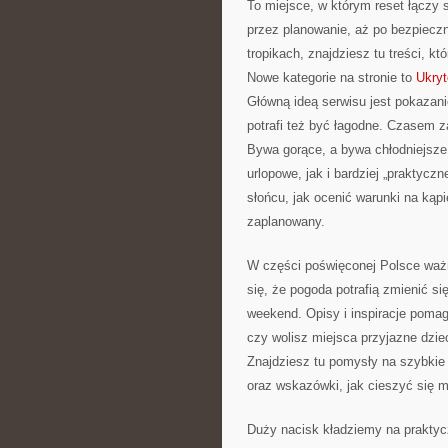
To miejsce, w którym reset łączy 
przez planowanie, aż po bezpiecz
tropikach, znajdziesz tu treści,
Nowe kategorie na stronie to
Ukryt
Główną ideą serwisu jest pokazani
potrafi też być łagodne. Czasem z
Bywa gorące, a bywa chłodniejsze
urlopowe, jak i bardziej „praktycz
słońcu, jak ocenić warunki na kąp
zaplanowany.
W części poświęconej Polsce ważn
się, że pogoda potrafią zmienić s
weekend. Opisy i inspiracje poma
czy wolisz miejsca przyjazne dzie
Znajdziesz tu pomysły na szybkie 
oraz wskazówki, jak cieszyć się m
Duży nacisk kładziemy na praktycz