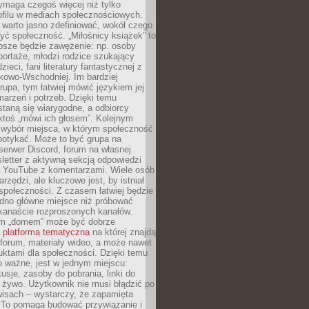
ymaga czegoś więcej niż tylko
ofilu w mediach społecznościowych.
warto jasno zdefiniować, wokół czego
yć społeczność. „Miłośnicy książek” to
psze będzie zawężenie: np. osoby
portaże, młodzi rodzice szukający
zieci, fani literatury fantastycznej z
kowo-Wschodniej. Im bardziej
rupa, tym łatwiej mówić językiem jej
arzeń i potrzeb. Dzięki temu
taną się wiarygodne, a odbiorcy
ktoś „mówi ich głosem”. Kolejnym
 wybór miejsca, w którym społeczność
potykać. Może to być grupa na
erwer Discord, forum na własnej
sletter z aktywną sekcją odpowiedzi
a YouTube z komentarzami. Wiele osób
arzędzi, ale kluczowe jest, by istniał
społeczności. Z czasem łatwiej będzie
dno główne miejsce niż próbować
lkanaście rozproszonych kanałów.
im „domem” może być dobrze
a
platforma tematyczna
na której znajdą
, forum, materiały wideo, a może nawet
uktami dla społeczności. Dzięki temu
 ważne, jest w jednym miejscu:
usje, zasoby do pobrania, linki do
 żywo. Użytkownik nie musi błądzić po
wisach – wystarczy, że zapamięta
. To pomaga budować przywiązanie i