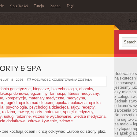
rie
Turcja
Tagi
Spis Treści
Żagań
SUB
ORTY & SPA
Budowanie sp
najskuteczni
LUKSUSOWE
 LUT - 8 - 2026
MOŻLIWOŚĆ KOMENTOWANIA
ZOSTAŁA
biznesowy i 
RESORTY
&
jesteśmy już
dania genetyczne
,
biegacze
,
biotechnologia
,
choroby
,
SPA
czy miejsca
dukacja domowa
,
egzaminy
,
farmacja
,
fitness medyczny
,
z całego świ
ne
,
korepetycje
,
materiały medyczne
,
medycyna
,
Jednak stwo
nie
,
ogród
,
opieka nad dziećmi
,
opieka społeczna
,
opieka
odbiorców w
ia
,
psychologia
,
psychologia dziecięca
,
rajdy
,
recepty
,
założenia pr
,
rodzina
,
rowery
,
sporty motorowe
,
sprzęt medyczny
,
Na początku 
y
,
usługi rodzinne
,
wczesne wychowanie
,
wiedza medyczna
,
ma się tworz
ęcia dodatkowe
,
zdrowe żywienie
,
zdrowie
za mało – le
czytające re
 które kochają ocean i chcą odkrywać Europę od strony plaż.
książek dla d