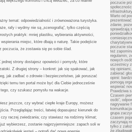
ają większego komfortu i chcą wiedzieć, za co realnie
poczucie pr
społeczności
infrastruktur
Warto od po
prezentować 
ważny temat: odpowiedzialność i zrównoważona turystyka.
zdanie, pozw
aże, rafy i wydmy nie są „scenografią”, tylko częścią
sprawdzają s
poniedziałko
ostych praktyk: mniej plastiku, wybierania aktywności,
comiesięczn
 wspierania miejsc, które dbają o naturę. Takie podejście
charytatywne
poczucie sta
 poczucia, że zostawia się po sobie ślad.
też zapomin
regulamin, ze
nowych osób
 jednej strony dostajesz opowieści i pomysły, które
uczestnicy 
zatoki. Z drugiej strony – konkret: jak się spakować, jak
się opiniami
zabierać gło
eg, jak zadbać o zdrowie i bezpieczeństwo, jak poruszać
opinii: bard
pomogą organ
Dzięki temu ten portal może być dla Ciebie jednocześnie
wspierać now
od tego, czy szukasz pomysłu na wakacje.
Prawdziwa s
Czasem pierw
osób”, odpo
 wiesz jeszcze, czy wybrać ciepłe kraje Europy, możesz
nagrywanie f
komunikacja 
jścia. Przeglądając treści, łatwiej dopasujesz kierunek do
grupa zaczy
 czy raczej zwiedzania; czy stawiasz na rodzinny klimat;
czasem pojaw
zaczynają r
 już wybierzesz, zostanie najprzyjemniejsze: zapach soli w
tylko z zało
że zbudował
 gdziekolwiek jesteś – potrafi dać nową energię.