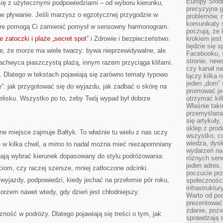
Europy Środ
się z użytecznymi podpowiedziami – od wyboru kierunku,
precyzyjna g
ne pływanie. Jeśli marzysz o egzotycznej przygodzie w
problemów, m
komunikaty s
 które pomogą Ci zamienić pomysł w sensowny harmonogram.
poczują, że 
e zatoczki i plaże „secret spot”
i Zdrowie i bezpieczeństwo.
krokiem jest
będzie się s
e, że morze ma wiele twarzy: bywa nieprzewidywalne, ale
Facebooku, s
stronie, new
achwyca piaszczystą plażą, innym razem przyciąga klifami.
czy kanał n
. Dlatego w tekstach pojawiają się zarówno tematy typowo
łączy kilka n
jeden „dom” 
ne”: jak przygotować się do wyjazdu, jak zadbać o skórę na
promować je
ielisku. Wszystko po to, żeby Twój wypad był dobrze
utrzymać ki
Właśnie tak
przemyślan
się artykuły
sklep z prod
e miejsce zajmuje Bałtyk. To właśnie tu wielu z nas uczy
wszystko, co
wiedza, dysk
ię w kilka chwil, a mimo to nadal można mieć niezapomniany
wydarzeń na
gają wybrać kierunek dopasowany do stylu podróżowania:
różnych ser
jeden adres
ciom, czy raczej szersze, mniej zatłoczone odcinki.
poczucie pr
wyjazdy, podpowiedzi, kiedy jechać na przełomie pór roku,
społeczności
infrastruktur
orzem nawet wtedy, gdy dzień jest chłodniejszy.
Warto od po
prezentować 
zdanie, pozw
ność w podróży. Dlatego pojawiają się treści o tym, jak
sprawdzają s