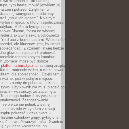
kowo-Wschodniej. Im bardziej
rupa, tym łatwiej mówić językiem jej
arzeń i potrzeb. Dzięki temu
taną się wiarygodne, a odbiorcy
ktoś „mówi ich głosem”. Kolejnym
 wybór miejsca, w którym społeczność
potykać. Może to być grupa na
erwer Discord, forum na własnej
sletter z aktywną sekcją odpowiedzi
a YouTube z komentarzami. Wiele osób
arzędzi, ale kluczowe jest, by istniał
społeczności. Z czasem łatwiej będzie
dno główne miejsce niż próbować
lkanaście rozproszonych kanałów.
im „domem” może być dobrze
a
platforma tematyczna
na której znajdą
, forum, materiały wideo, a może nawet
uktami dla społeczności. Dzięki temu
 ważne, jest w jednym miejscu:
usje, zasoby do pobrania, linki do
 żywo. Użytkownik nie musi błądzić po
wisach – wystarczy, że zapamięta
. To pomaga budować przywiązanie i
zynależności. Zaangażowanie
 nie bierze się jednak z samej
y, lecz przede wszystkim z relacji.
czątku pokazać ludzką twarz –
historie członków grupy, pytać o ich
alać im współtworzyć treści. Świetnie
ię cykliczne wydarzenia: np.