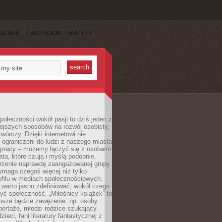
SCRIBE
FACEBOOK
TWITTER
ołeczności wokół pasji to dziś jeden z
ejszych sposobów na rozwój osobisty,
twórczy. Dzięki internetowi nie
 ograniczeni do ludzi z naszego miasta
 pracy – możemy łączyć się z osobami
ata, które czują i myślą podobnie.
rzenie naprawdę zaangażowanej grupy
ymaga czegoś więcej niż tylko
ofilu w mediach społecznościowych.
warto jasno zdefiniować, wokół czego
yć społeczność. „Miłośnicy książek” to
psze będzie zawężenie: np. osoby
portaże, młodzi rodzice szukający
zieci, fani literatury fantastycznej z