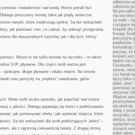
odbiorców w
założenia pr
eczeństwo i świadomość nad wodą. Morze potrafi być
Na początku 
 Dlatego poruszamy tematy takie jak prądy wsteczne,
ma się tworz
za mało – le
roste nawyki, które zwiększają spokój. Są też wskazówki
czytające re
książek dla d
 plaży, jak planować cień, co zabrać, by uniknąć przegrzania.
Europy Środ
równo dla okazjonalnych turystów, jak i dla tych, którzy
precyzyjna g
problemów, m
komunikaty s
poczują, że 
krokiem jest
ywności. Morze to nie tylko leżenie na ręczniku – to także
będzie się s
odzie SUP, pływanie. Dla części osób ważna jest
Facebooku, s
stronie, new
 – spokojne, długie pływanie i relaks mięśni. Na stronie
czy kanał n
solanki oraz pomysły na „miękkie” zwiedzanie, gdzie
łączy kilka n
jeden „dom” 
promować je
utrzymać ki
Właśnie tak
ych. Wiele osób szuka sposobu, jak pojechać nad morze
przemyślan
się artykuły
acji z jakości. Dlatego pojawiają się treści o podróżowaniu
sklep z prod
ować, jak porównywać oferty i jak wybierać miejsca, które
wszystko, co
wiedza, dysk
akości. Są też wskazówki dla osób podróżujących „lekko” –
wydarzeń na
tem, ale z ogromną ciekawością świata. Z drugiej strony,
różnych ser
jeden adres