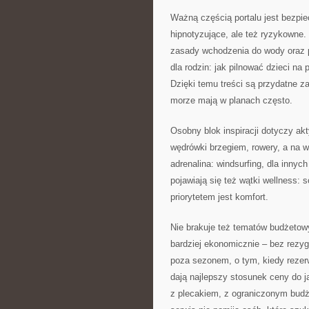
Ważną częścią portalu jest bezpi
hipnotyzujące, ale też ryzykowne.
zasady wchodzenia do wody oraz p
dla rodzin: jak pilnować dzieci na
Dzięki temu treści są przydatne za
morze mają w planach często.
Osobny blok inspiracji dotyczy akt
wędrówki brzegiem, rowery, a na w
adrenalina: windsurfing, dla innych
pojawiają się też wątki wellness: 
priorytetem jest komfort.
Nie brakuje też tematów budżetow
bardziej ekonomicznie – bez rezygn
poza sezonem, o tym, kiedy rezerw
dają najlepszy stosunek ceny do j
z plecakiem, z ograniczonym budże