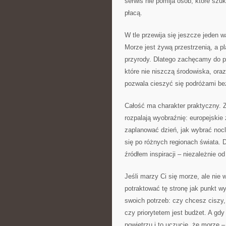
serwis nie pomija osób, które szuk
płacą.
W tle przewija się jeszcze jeden 
Morze jest żywą przestrzenią, a pl
przyrody. Dlatego zachęcamy do pr
które nie niszczą środowiska, oraz
pozwala cieszyć się podróżami bez
Całość ma charakter praktyczny. Z
rozpalają wyobraźnię: europejskie 
zaplanować dzień, jak wybrać nocl
się po różnych regionach świata. 
źródłem inspiracji – niezależnie 
Jeśli marzy Ci się morze, ale nie
potraktować tę stronę jak punkt wy
swoich potrzeb: czy chcesz ciszy,
czy priorytetem jest budżet. A gdy
powietrzu i to uczucie, że morze –