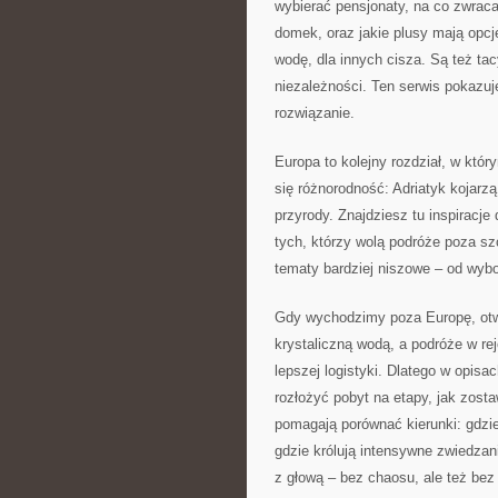
wybierać pensjonaty, na co zwraca
domek, oraz jakie plusy mają opcj
wodę, dla innych cisza. Są też ta
niezależności. Ten serwis pokazu
rozwiązanie.
Europa to kolejny rozdział, w któr
się różnorodność: Adriatyk kojarzą 
przyrody. Znajdziesz tu inspiracje 
tych, którzy wolą podróże poza szc
tematy bardziej niszowe – od wybor
Gdy wychodzimy poza Europę, otwi
krystaliczną wodą, a podróże w r
lepszej logistyki. Dlatego w opisac
rozłożyć pobyt na etapy, jak zost
pomagają porównać kierunki: gdzie
gdzie królują intensywne zwiedzani
z głową – bez chaosu, ale też bez