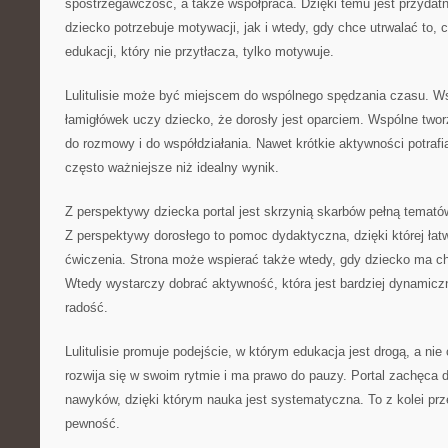
spostrzegawczość, a także współpraca. Dzięki temu jest przydat
dziecko potrzebuje motywacji, jak i wtedy, gdy chce utrwalać to, 
edukacji, który nie przytłacza, tylko motywuje.
Lulitulisie może być miejscem do wspólnego spędzania czasu. W
łamigłówek uczy dziecko, że dorosły jest oparciem. Wspólne twor
do rozmowy i do współdziałania. Nawet krótkie aktywności potrafi
często ważniejsze niż idealny wynik.
Z perspektywy dziecka portal jest skrzynią skarbów pełną temat
Z perspektywy dorosłego to pomoc dydaktyczna, dzięki której łat
ćwiczenia. Strona może wspierać także wtedy, gdy dziecko ma c
Wtedy wystarczy dobrać aktywność, która jest bardziej dynamic
radość.
Lulitulisie promuje podejście, w którym edukacja jest drogą, a ni
rozwija się w swoim rytmie i ma prawo do pauzy. Portal zachęca
nawyków, dzięki którym nauka jest systematyczna. To z kolei prz
pewność.