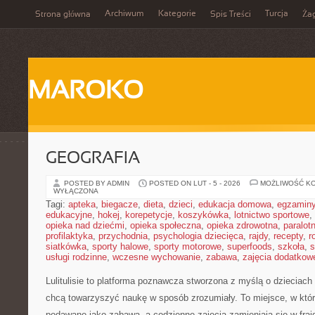
Archiwum
Kategorie
Turcja
Strona główna
Spis Treści
Ża
MAROKO
GEOGRAFIA
POSTED BY ADMIN
POSTED ON LUT - 5 - 2026
MOŻLIWOŚĆ K
WYŁĄCZONA
Tagi:
apteka
,
biegacze
,
dieta
,
dzieci
,
edukacja domowa
,
egzamin
edukacyjne
,
hokej
,
korepetycje
,
koszykówka
,
lotnictwo sportowe
,
opieka nad dziećmi
,
opieka społeczna
,
opieka zdrowotna
,
paralot
profilaktyka
,
przychodnia
,
psychologia dziecięca
,
rajdy
,
recepty
,
r
siatkówka
,
sporty halowe
,
sporty motorowe
,
superfoods
,
szkoła
,
s
usługi rodzinne
,
wczesne wychowanie
,
zabawa
,
zajęcia dodatkow
Lulitulisie to platforma poznawcza stworzona z myślą o dzieciach 
chcą towarzyszyć naukę w sposób zrozumiały. To miejsce, w któ
podawane jako zabawa, a codzienne zajęcia zamieniają się w fraj