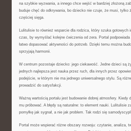
na szybkie wyzwania, a innego chce wejść w bardziej złożoną za
buduje chęć do odkrywania, bo dziecko nie czuje, że musi, tylko
częściej sięga.
Lulitulisie to również wsparcie dla rodzica, który szuka gotowych i
czas, by wymyślać kolejne ćwiczenia od zera. Portal podpowiada k
łatwo dopasować aktywności do potrzeb. Dzięki temu można budo
sprzyjają harmonii.
W centrum pozostaje dziecko: jego ciekawość. Jedne dzieci są ży
jednych najlepsza jest nauka przez ruch, dla innych przez opowieś
podejście, w którym nie ma jednego uniwersalnego stylu. Są różn
prowadzić do satysfakcji.
Ważną wartością portalu jest budowanie dobrej atmosfery. Kiedy d
mu próbować. A błędy są naturalne: to element nauki. Lulitulisie 
pomyłkę jak sygnał, a nie jak problem. Tak rodzi się samodyscypl
Portal może wspierać różne obszary rozwoju: czytanie, analiza, t