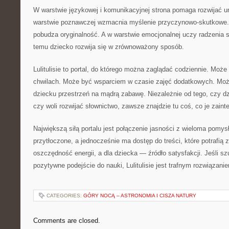
W warstwie językowej i komunikacyjnej strona pomaga rozwijać u
warstwie poznawczej wzmacnia myślenie przyczynowo-skutkowe.
pobudza oryginalność. A w warstwie emocjonalnej uczy radzenia s
temu dziecko rozwija się w zrównoważony sposób.
Lulitulisie to portal, do którego można zaglądać codziennie. Mo
chwilach. Może być wsparciem w czasie zajęć dodatkowych. Moż
dziecku przestrzeń na mądrą zabawę. Niezależnie od tego, czy d
czy woli rozwijać słownictwo, zawsze znajdzie tu coś, co je zainte
Największą siłą portalu jest połączenie jasności z wieloma pomys
przytłoczone, a jednocześnie ma dostęp do treści, które potrafią z
oszczędność energii, a dla dziecka — źródło satysfakcji. Jeśli s
pozytywne podejście do nauki, Lulitulisie jest trafnym rozwiązani
CATEGORIES:
GÓRY NOCĄ – ASTRONOMIA I CISZA NATURY
Comments are closed.