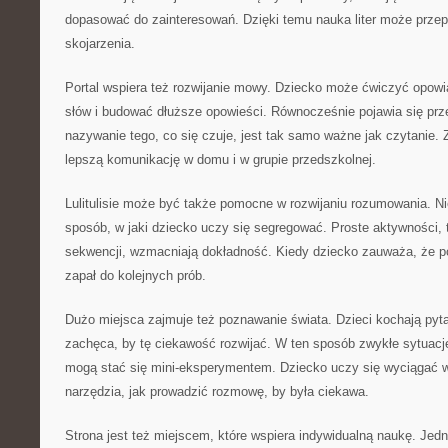
dopasować do zainteresowań. Dzięki temu nauka liter może przep
skojarzenia.
Portal wspiera też rozwijanie mowy. Dziecko może ćwiczyć opowi
słów i budować dłuższe opowieści. Równocześnie pojawia się prz
nazywanie tego, co się czuje, jest tak samo ważne jak czytanie. 
lepszą komunikację w domu i w grupie przedszkolnej.
Lulitulisie może być także pomocne w rozwijaniu rozumowania. Nie 
sposób, w jaki dziecko uczy się segregować. Proste aktywności, t
sekwencji, wzmacniają dokładność. Kiedy dziecko zauważa, że pot
zapał do kolejnych prób.
Dużo miejsca zajmuje też poznawanie świata. Dzieci kochają pyta
zachęca, by tę ciekawość rozwijać. W ten sposób zwykłe sytu
mogą stać się mini-eksperymentem. Dziecko uczy się wyciągać wn
narzędzia, jak prowadzić rozmowę, by była ciekawa.
Strona jest też miejscem, które wspiera indywidualną naukę. Jed