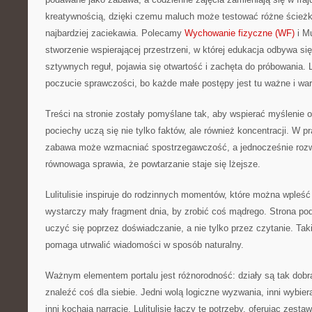
kreatywnością, dzięki czemu maluch może testować różne ścieżki 
najbardziej zaciekawia. Polecamy
Wychowanie fizyczne (WF)
i Mu
stworzenie wspierającej przestrzeni, w której edukacja odbywa si
sztywnych reguł, pojawia się otwartość i zachęta do próbowania. 
poczucie sprawczości, bo każde małe postępy jest tu ważne i war
Treści na stronie zostały pomyślane tak, aby wspierać myślenie 
pociechy uczą się nie tylko faktów, ale również koncentracji. W 
zabawa może wzmacniać spostrzegawczość, a jednocześnie rozwi
równowaga sprawia, że powtarzanie staje się lżejsze.
Lulitulisie inspiruje do rodzinnych momentów, które można wple
wystarczy mały fragment dnia, by zrobić coś mądrego. Strona po
uczyć się poprzez doświadczanie, a nie tylko przez czytanie. Tak
pomaga utrwalić wiadomości w sposób naturalny.
Ważnym elementem portalu jest różnorodność: działy są tak dob
znaleźć coś dla siebie. Jedni wolą logiczne wyzwania, inni wybier
inni kochają narracje. Lulitulisie łączy te potrzeby, oferując zesta