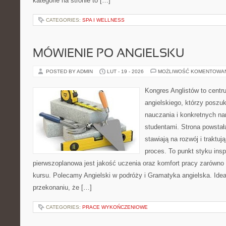
kategorie na stronie to […]
CATEGORIES:
SPA I WELLNESS
MÓWIENIE PO ANGIELSKU
POSTED BY ADMIN
LUT - 19 - 2026
MOŻLIWOŚĆ KOMENTOWA
Kongres Anglistów to centr
angielskiego, którzy poszuk
nauczania i konkretnych na
studentami. Strona powstał
stawiają na rozwój i traktu
proces. To punkt styku inspi
pierwszoplanowa jest jakość uczenia oraz komfort pracy zarówno n
kursu. Polecamy Angielski w podróży i Gramatyka angielska. Idea 
przekonaniu, że […]
CATEGORIES:
PRACE WYKOŃCZENIOWE