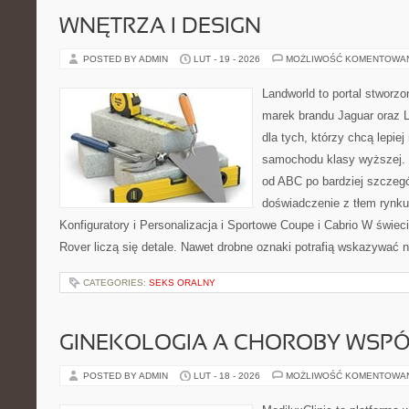
WNĘTRZA I DESIGN
POSTED BY ADMIN
LUT - 19 - 2026
MOŻLIWOŚĆ KOMENTOWA
Landworld to portal stworz
marek brandu Jaguar oraz L
dla tych, którzy chcą lepie
samochodu klasy wyższej. 
od ABC po bardziej szczegó
doświadczenie z tłem rynku
Konfiguratory i Personalizacja i Sportowe Coupe i Cabrio W świec
Rover liczą się detale. Nawet drobne oznaki potrafią wskazywać n
CATEGORIES:
SEKS ORALNY
GINEKOLOGIA A CHOROBY WSPÓŁ
POSTED BY ADMIN
LUT - 18 - 2026
MOŻLIWOŚĆ KOMENTOWA