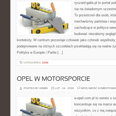
ryszard-galla.pl to portal p
się na świadomym uczestni
To przestrzeń dla osób, kt
mechanizmy państwa i wspó
zachodzące w polityce wewn
budować niezależny pogląd 
konteksty. W centrum pozostaje człowiek jako członek wspólnoty, 
podejmowane na różnych szczeblach przekładają się na realne ży
Polityka w Europie i Partie […]
CATEGORIES:
DOM
OPEL W MOTORSPORCIE
POSTED BY ADMIN
LUT - 24 - 2026
MOŻLIWOŚĆ KOMENTOWA
e-opel.com.pl to serwis o 
koncentruje się na marce au
wszystkim, co z nią związa