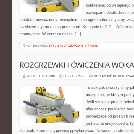
konkretem: od wstępnego p
rozwiązań i detali. Jeśli in
prostota, nowoczesny minimalizm albo ogród naturalistyczny, znaj
przełożyć styl na realną przestrzeń. Kategorie to DIY – Zrób to s
tematyczne. W centrum naszej […]
CATEGORIES:
STYL ŻYCIA A ZDROWIE INTYMNE
ROZGRZEWKI I ĆWICZENIA WOK
POSTED BY ADMIN
LUT - 16 - 2026
MOŻLIWOŚĆ KOMENTOWA
To zakątek stworzyliśmy ja
muzycznej, w którym prakty
Jeśli szukasz prostej ścież
albo chcesz poukładać teori
prowadzące od prostych rze
jest sucha encyklopedia, t
dla osób, które chcą pewniej ją wykonywać. Nowości na stronie Ea