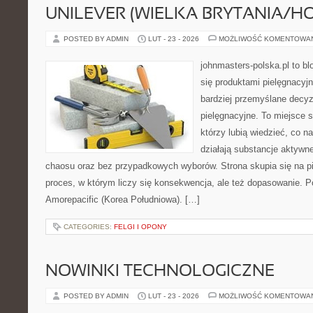
UNILEVER (WIELKA BRYTANIA/H
POSTED BY ADMIN
LUT - 23 - 2026
MOŻLIWOŚĆ KOMENTOWA
johnmasters-polska.pl to blo
się produktami pielęgnacyj
bardziej przemyślane decy
pielęgnacyjne. To miejsce 
którzy lubią wiedzieć, co na
działają substancje aktywn
chaosu oraz bez przypadkowych wyborów. Strona skupia się na pi
proces, w którym liczy się konsekwencja, ale też dopasowanie. P
Amorepacific (Korea Południowa). […]
CATEGORIES:
FELGI I OPONY
NOWINKI TECHNOLOGICZNE
POSTED BY ADMIN
LUT - 23 - 2026
MOŻLIWOŚĆ KOMENTOWA