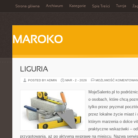
Archiwum
Kategorie
Turcja
Strona główna
Spis Treści
Ża
MAROKO
LIGURIA
POSTED BY ADMIN
MAR - 2 - 2026
MOŻLIWOŚĆ KOMENTOWAN
MojeSalento.pl to podróżni
o osobach, które chcą poz
tylko przez pryzmat pocztó
przez lokalne życie miast i
którym marzenia o dolce vit
praktyczne wskazówki – od p
przygotowania, aż po aktywną wyprawę na miejscu. Nazwa serwis