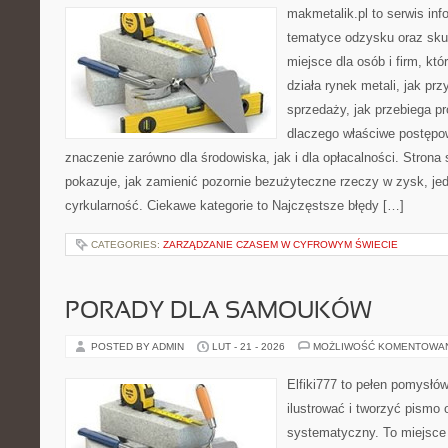
makmetalik.pl to serwis in
tematyce odzysku oraz sku
miejsce dla osób i firm, któ
działa rynek metali, jak p
sprzedaży, jak przebiega pr
dlaczego właściwe postęp
znaczenie zarówno dla środowiska, jak i dla opłacalności. Strona 
pokazuje, jak zamienić pozornie bezużyteczne rzeczy w zysk, je
cyrkularność. Ciekawe kategorie to Najczęstsze błędy […]
CATEGORIES:
ZARZĄDZANIE CZASEM W CYFROWYM ŚWIECIE
PORADY DLA SAMOUKÓW
POSTED BY ADMIN
LUT - 21 - 2026
MOŻLIWOŚĆ KOMENTOWA
Elfiki777 to pełen pomysłów
ilustrować i tworzyć pismo
systematyczny. To miejsce 