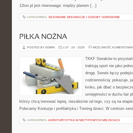
12ton.pl jest równowaga: między planem […]
CATEGORIES:
SEZONOWE DEKORACJE I OZDOBY OGRODOWE
PIŁKA NOŻNA
POSTED BY ADMIN
LUT - 24 - 2026
MOŻLIWOŚĆ KOMENTOWA
TKKF Sieraków to przystań i
traktują sport nie jako jedn
drogę. Serwis łączy podejś
codziennością: pokazuje, j
kroku, jak dbać o bezpiecze
umiejętności w duchu fair pl
którzy chcą trenować lepiej, niezależnie od tego, czy są na etapi
Polecamy Kontuzje i profilaktyka i Trening dzieci. W centrum serw
CATEGORIES:
AGROTURYSTYKA W NIETYPOWYCH MIEJSCACH