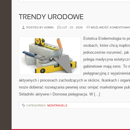
TRENDY URODOWE
POSTED BY ADMIN
LUT - 15 - 2026
MOŻLIWOŚĆ KOMENTOWA
Estetica Endermologia to p
osobach, które chcą mądrze
jednocześnie rozumieć, jak
polega medycyna estetyczn
gabinetowe mają sens. To 
pielęgnacyjną z wyjaśnieni
aktywnych i procesach zachodzących w skórze, tkankach i organi
może dobierać rozwiązania pewniej oraz omijać marketingowe puła
Składniki aktywne i Domowa pielęgnacja. W […]
CATEGORIES:
MONTRAVELS