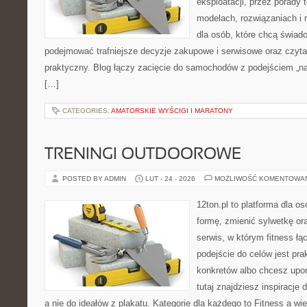
eksploatacji, przez porady 
modelach, rozwiązaniach i 
dla osób, które chcą świad
podejmować trafniejsze decyzje zakupowe i serwisowe oraz czyta
praktyczny. Blog łączy zacięcie do samochodów z podejściem „na 
[…]
CATEGORIES:
AMATORSKIE WYŚCIGI I MARATONY
TRENINGI OUTDOOROWE
POSTED BY ADMIN
LUT - 24 - 2026
MOŻLIWOŚĆ KOMENTOWA
12ton.pl to platforma dla o
formę, zmienić sylwetkę ora
serwis, w którym fitness łąc
podejście do celów jest pra
konkretów albo chcesz upo
tutaj znajdziesz inspiracj
a nie do ideałów z plakatu. Kategorie dla każdego to Fitness a wi