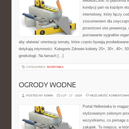
MediluxClinic to platforma 
kondycji pań na każdym etap
internetowy, który łączy c
zrozumieniem dla zwyczajn
przestrzeni stoi prewencja,
poznawanie sygnałów organ
aby ułatwiać orientację tematy, które często bywają przeładowan
dotykają intymności. Kategorie Zdrowie kobiety 20+, 30+, 40+, 50+
ginekologii. Na łamach […]
CATEGORIES:
ROZRYWKA
OGRODY WODNE
POSTED BY ADMIN
LUT - 17 - 2026
MOŻLIWOŚĆ KOMENTOWA
Portal Hellerówka to magaz
stylizowanym zielonym prz
wszystkiemu, co pomaga za
zakątek. To miejsce, w któ