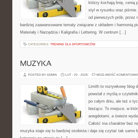
którzy kochają linię, cenią
styl w rysunku oraz piśmie.
od pierwszych prób, przez r
bardziej zaawansowane tematy związane z układem i harmonią pi
Materiały i Narzędzia i Kaligrafia i Lettering. W centrum […]
CATEGORIES:
TRENING DLA SPORTOWCÓW
MUZYKA
POSTED BY ADMIN
LUT - 20 - 2026
MOŻLIWOŚĆ KOMENTOWA
Limith to rozrywkowy blog 
powstał z myślą o czytelni
po całym dniu, ale też o ty
bieżąco. To miejsce, w któ
anegdotami, a świeże wydan
Całość ma charakter bez n
muzyka staje się tu bardziej osobista i daje się czytać tak samo 