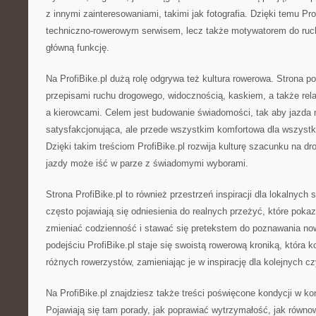
z innymi zainteresowaniami, takimi jak fotografia. Dzięki temu Prof
techniczno-rowerowym serwisem, lecz także motywatorem do ruc
główną funkcję.
Na ProfiBike.pl dużą rolę odgrywa też kultura rowerowa. Strona 
przepisami ruchu drogowego, widocznością, kaskiem, a także rel
a kierowcami. Celem jest budowanie świadomości, tak aby jazda n
satysfakcjonująca, ale przede wszystkim komfortowa dla wszystk
Dzięki takim treściom ProfiBike.pl rozwija kulturę szacunku na dro
jazdy może iść w parze z świadomymi wyborami.
Strona ProfiBike.pl to również przestrzeń inspiracji dla lokalnych
często pojawiają się odniesienia do realnych przeżyć, które pokazu
zmieniać codzienność i stawać się pretekstem do poznawania no
podejściu ProfiBike.pl staje się swoistą rowerową kroniką, która 
różnych rowerzystów, zamieniając je w inspirację dla kolejnych cz
Na ProfiBike.pl znajdziesz także treści poświęcone kondycji w ko
Pojawiają się tam porady, jak poprawiać wytrzymałość, jak równo