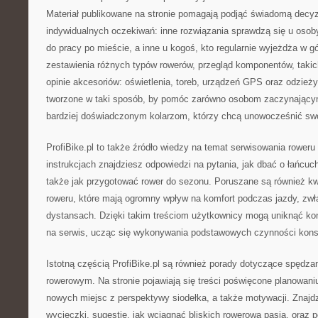
Materiał publikowane na stronie pomagają podjąć świadomą decy
indywidualnych oczekiwań: inne rozwiązania sprawdzą się u osoby
do pracy po mieście, a inne u kogoś, kto regularnie wyjeżdża w gó
zestawienia różnych typów rowerów, przegląd komponentów, takic
opinie akcesoriów: oświetlenia, toreb, urządzeń GPS oraz odzieży
tworzone w taki sposób, by pomóc zarówno osobom zaczynającym
bardziej doświadczonym kolarzom, którzy chcą unowocześnić swo
ProfiBike.pl to także źródło wiedzy na temat serwisowania roweru
instrukcjach znajdziesz odpowiedzi na pytania, jak dbać o łańcuc
także jak przygotować rower do sezonu. Poruszane są również k
roweru, które mają ogromny wpływ na komfort podczas jazdy, zw
dystansach. Dzięki takim treściom użytkownicy mogą uniknąć kon
na serwis, ucząc się wykonywania podstawowych czynności kons
Istotną częścią ProfiBike.pl są również porady dotyczące spędz
rowerowym. Na stronie pojawiają się treści poświęcone planowan
nowych miejsc z perspektywy siodełka, a także motywacji. Znajd
wycieczki, sugestie, jak wciągnąć bliskich rowerową pasją, oraz 