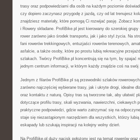
trasy oraz podpowiedziami dla osób na każdym poziomie doświadc
czy dopiero zaczynasz przygodę z jazdą, czy od lat trenujesz kola
znajdziesz materiały, które pomogą Ci rozwijać pasję. Zobacz ko
i Rowery składane. ProfiBike.pl jest kierowany do szerokiej grupy 
rower zarówno jako środek transportu, jak i jako styl życia. Na st
fani rowerów trekkingowych, entuzjaści rowerów terenowych, amat
asfalcie, a także osoby, które po prostu lubią rekreacyjne przejaż
szlakach. Twórcy ProfiBike.pl koncentrują się na tym, by spajać 
jednym centrum informacji, w którym każdy znajdzie coś na swój
Jednym z filarów ProfiBike.pl są przewodniki szlaków rowerowych
zarówno najczęściej wybierane trasy, jak i ukryte drogi, idealne 
oraz kontaktu z naturą. Opisy tras są tworzone tak, aby ułatwić p
dotyczące profilu trasy, skali wyzwania, nawierzchni, ciekawych
praktyczne podpowiedzi, gdzie warto zatrzymać się na odpoczynek
staje się niezastąpionym narzędziem dla wszystkich, którzy lub
eskapady lub szukają inspiracji na kolejny wolny dzień.
Na ProfiBike.pl duży nacisk położony jest na temat rowerów ora