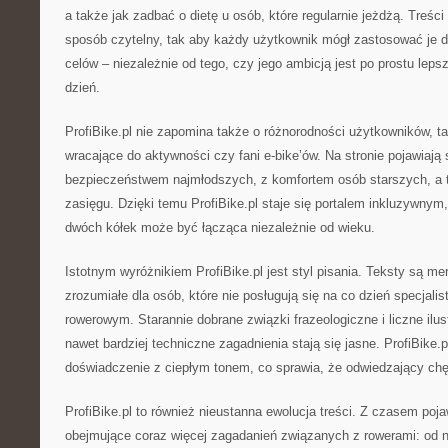
a także jak zadbać o dietę u osób, które regularnie jeżdżą. Treś
sposób czytelny, tak aby każdy użytkownik mógł zastosować je d
celów – niezależnie od tego, czy jego ambicją jest po prostu le
dzień.
ProfiBike.pl nie zapomina także o różnorodności użytkowników, ta
wracające do aktywności czy fani e-bike’ów. Na stronie pojawiają
bezpieczeństwem najmłodszych, z komfortem osób starszych, a 
zasięgu. Dzięki temu ProfiBike.pl staje się portalem inkluzywnym,
dwóch kółek może być łącząca niezależnie od wieku.
Istotnym wyróżnikiem ProfiBike.pl jest styl pisania. Teksty są me
zrozumiałe dla osób, które nie posługują się na co dzień specjalis
rowerowym. Starannie dobrane związki frazeologiczne i liczne ilus
nawet bardziej techniczne zagadnienia stają się jasne. ProfiBike.
doświadczenie z ciepłym tonem, co sprawia, że odwiedzający chęt
ProfiBike.pl to również nieustanna ewolucja treści. Z czasem poja
obejmujące coraz więcej zagadanień związanych z rowerami: od 