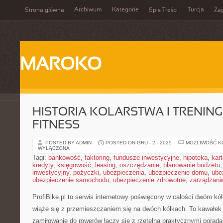
Archiwum
Kategorie
Turcja
Strona główna
Spis Treści
Ża
MAROKO
HISTORIA KOLARSTWA I TRENIN
FITNESS
POSTED BY ADMIN
POSTED ON GRU - 2 - 2025
MOŻLIWOŚĆ 
WYŁĄCZONA
Tagi:
bankowość
,
faktoring
,
fundusze inwestycyjne
,
hipoteka
,
kar
kredyty
,
księgowość
,
leasing
,
oszczędzanie
,
planowanie budżetu
inwestycyjny
,
pożyczki
,
ubezpieczenia
,
ubezpieczenie domu
,
ube
ubezpieczenie samochodu
,
ubezpieczenie zdrowotne
,
zarządzani
ProfiBike.pl to serwis internetowy poświęcony w całości dwóm k
wiąże się z przemieszczaniem się na dwóch kółkach. To kawałek 
zamiłowanie do rowerów łączy się z rzetelną praktycznymi poradam