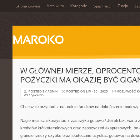
Archiwum
Kategorie
Turcja
Strona główna
Spis Treści
Ża
MAROKO
W GŁÓWNEJ MIERZE, OPROCENTO
POŻYCZKI MA OKAZJĘ BYĆ GIG
POSTED BY ADMIN
POSTED ON LIP - 20 - 2025
MOŻLIWOŚĆ 
WYŁĄCZONA
Chcesz skorzystać z naturalnie środków na dokończenie budowy
Nagle musisz skorzystać z zastrzyku gotówki? Jeżeli tak, warto z
kredytów krótkoterminowych oraz zapożyczeń ekspresowych, bo
gruncie rzeczy szybko oraz skutecznie uzyskać gotówkę na dowo