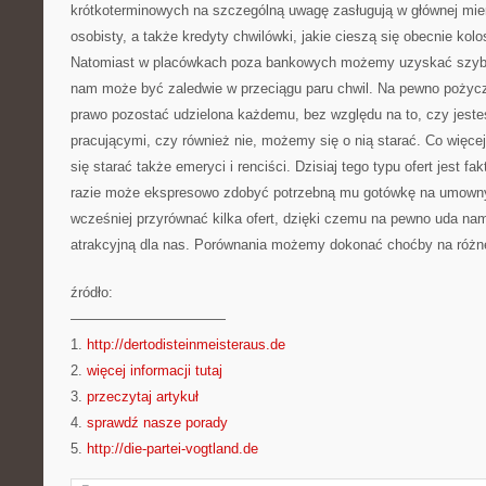
krótkoterminowych na szczególną uwagę zasługują w głównej mie
osobisty, a także kredyty chwilówki, jakie cieszą się obecnie ko
Natomiast w placówkach poza bankowych możemy uzyskać szybk
nam może być zaledwie w przeciągu paru chwil. Na pewno pożyc
prawo pozostać udzielona każdemu, bez względu na to, czy jeste
pracującymi, czy również nie, możemy się o nią starać. Co więce
się starać także emeryci i renciści. Dzisiaj tego typu ofert jest f
razie może ekspresowo zdobyć potrzebną mu gotówkę na umowny
wcześniej przyrównać kilka ofert, dzięki czemu na pewno uda nam
atrakcyjną dla nas. Porównania możemy dokonać choćby na różne
źródło:
———————————
1.
http://dertodisteinmeisteraus.de
2.
więcej informacji tutaj
3.
przeczytaj artykuł
4.
sprawdź nasze porady
5.
http://die-partei-vogtland.de