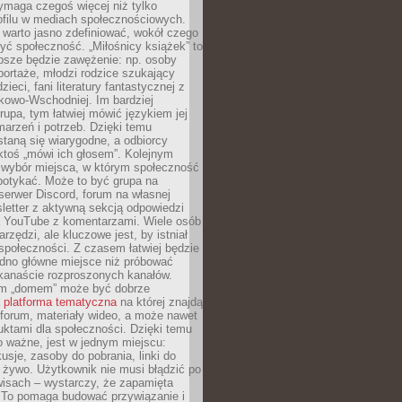
ymaga czegoś więcej niż tylko
ofilu w mediach społecznościowych.
warto jasno zdefiniować, wokół czego
yć społeczność. „Miłośnicy książek” to
psze będzie zawężenie: np. osoby
portaże, młodzi rodzice szukający
zieci, fani literatury fantastycznej z
kowo-Wschodniej. Im bardziej
rupa, tym łatwiej mówić językiem jej
arzeń i potrzeb. Dzięki temu
taną się wiarygodne, a odbiorcy
ktoś „mówi ich głosem”. Kolejnym
 wybór miejsca, w którym społeczność
potykać. Może to być grupa na
erwer Discord, forum na własnej
sletter z aktywną sekcją odpowiedzi
a YouTube z komentarzami. Wiele osób
arzędzi, ale kluczowe jest, by istniał
społeczności. Z czasem łatwiej będzie
dno główne miejsce niż próbować
lkanaście rozproszonych kanałów.
im „domem” może być dobrze
a
platforma tematyczna
na której znajdą
, forum, materiały wideo, a może nawet
uktami dla społeczności. Dzięki temu
 ważne, jest w jednym miejscu:
usje, zasoby do pobrania, linki do
 żywo. Użytkownik nie musi błądzić po
wisach – wystarczy, że zapamięta
. To pomaga budować przywiązanie i