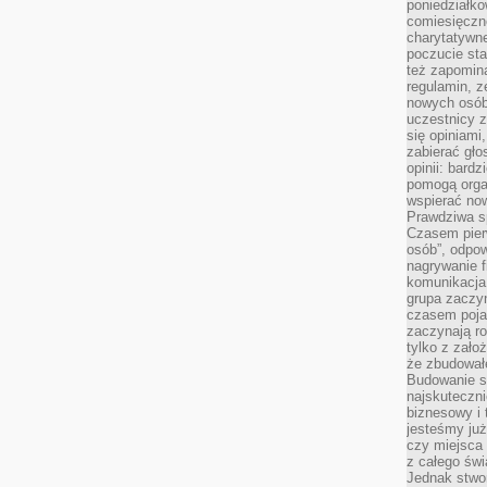
poniedziałko
comiesięczn
charytatywne
poczucie sta
też zapomin
regulamin, ze
nowych osób
uczestnicy 
się opiniami
zabierać gło
opinii: bard
pomogą organ
wspierać now
Prawdziwa s
Czasem pierw
osób”, odpo
nagrywanie f
komunikacja 
grupa zaczy
czasem pojaw
zaczynają r
tylko z zało
że zbudował
Budowanie sp
najskuteczni
biznesowy i 
jesteśmy już
czy miejsca
z całego świ
Jednak stwo