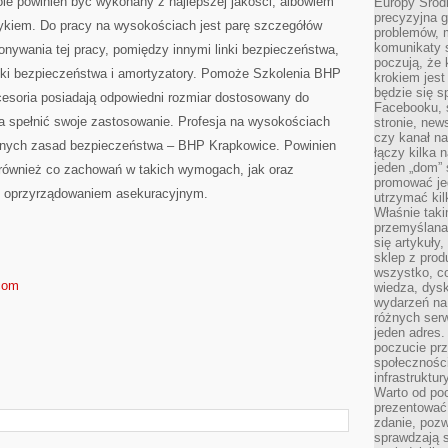
le powinien być wykonany z najlepszej jakości, albowiem
Europy Środ
precyzyjna g
zykiem. Do pracy na wysokościach jest parę szczegółów
problemów, m
komunikaty s
nywania tej pracy, pomiędzy innymi linki bezpieczeństwa,
poczują, że 
lki bezpieczeństwa i amortyzatory. Pomoże Szkolenia BHP
krokiem jest
będzie się s
cesoria posiadają odpowiedni rozmiar dostosowany do
Facebooku, s
a spełnić swoje zastosowanie. Profesja na wysokościach
stronie, new
czy kanał n
nych zasad bezpieczeństwa – BHP Krapkowice. Powinien
łączy kilka n
jeden „dom” 
również co zachowań w takich wymogach, jak oraz
promować je
e oprzyrządowaniem asekuracyjnym.
utrzymać ki
Właśnie tak
przemyślan
się artykuły
sklep z prod
wszystko, co
com
wiedza, dysk
wydarzeń na
różnych ser
jeden adres
poczucie pr
społeczności
infrastruktur
Warto od po
prezentować 
zdanie, pozw
sprawdzają s