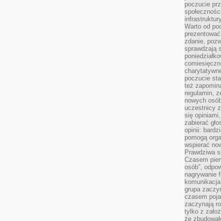
poczucie pr
społeczności
infrastruktur
Warto od po
prezentować 
zdanie, pozw
sprawdzają s
poniedziałko
comiesięczn
charytatywne
poczucie sta
też zapomin
regulamin, ze
nowych osób
uczestnicy 
się opiniami
zabierać gło
opinii: bard
pomogą organ
wspierać now
Prawdziwa s
Czasem pierw
osób”, odpo
nagrywanie f
komunikacja 
grupa zaczy
czasem pojaw
zaczynają r
tylko z zało
że zbudował