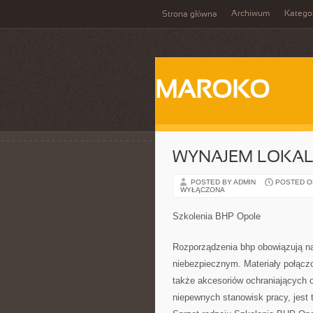
Archiwum
Katego
Strona główna
MAROKO
WYNAJEM LOKA
POSTED BY ADMIN
POSTED ON 
WYŁĄCZONA
Szkolenia BHP Opole
Rozporządzenia bhp obowiązują na
niebezpiecznym. Materiały połącz
także akcesoriów ochraniających o
niepewnych stanowisk pracy, jest