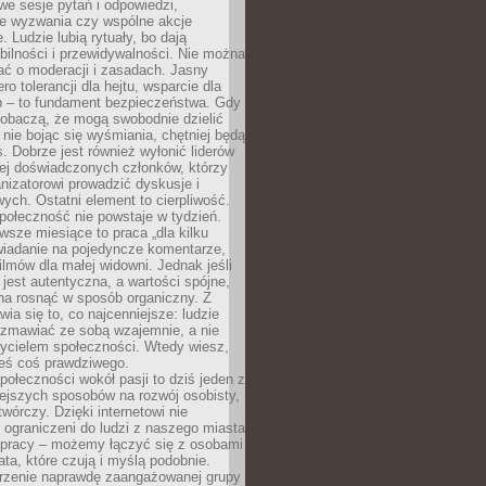
we sesje pytań i odpowiedzi,
e wyzwania czy wspólne akcje
. Ludzie lubią rytuały, bo dają
bilności i przewidywalności. Nie można
ać o moderacji i zasadach. Jasny
ro tolerancji dla hejtu, wsparcie dla
 – to fundament bezpieczeństwa. Gdy
zobaczą, że mogą swobodnie dzielić
, nie bojąc się wyśmiania, chętniej będą
s. Dobrze jest również wyłonić liderów
ziej doświadczonych członków, którzy
izatorowi prowadzić dyskusje i
ych. Ostatni element to cierpliwość.
połeczność nie powstaje w tydzień.
sze miesiące to praca „dla kilku
wiadanie na pojedyncze komentarze,
ilmów dla małej widowni. Jednak jeśli
jest autentyczna, a wartości spójne,
na rosnąć w sposób organiczny. Z
ia się to, co najcenniejsze: ludzie
ozmawiać ze sobą wzajemnie, a nie
życielem społeczności. Wtedy wiesz,
eś coś prawdziwego.
ołeczności wokół pasji to dziś jeden z
ejszych sposobów na rozwój osobisty,
twórczy. Dzięki internetowi nie
 ograniczeni do ludzi z naszego miasta
 pracy – możemy łączyć się z osobami
ata, które czują i myślą podobnie.
rzenie naprawdę zaangażowanej grupy