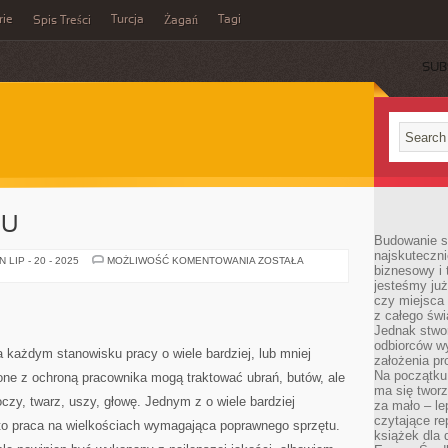
rie
Turcja
Tagi
Spis Treści
Żagań
SUB
LU
Budowanie sp
najskuteczni
WYNAJEM
LIP - 20 - 2025
MOŻLIWOŚĆ KOMENTOWANIA
ZOSTAŁA
biznesowy i 
LOKALU
jesteśmy już
czy miejsca
z całego świ
Jednak stwo
odbiorców w
 każdym stanowisku pracy o wiele bardziej, lub mniej
założenia pr
Na początku 
one z ochroną pracownika mogą traktować ubrań, butów, ale
ma się tworz
czy, twarz, uszy, głowę. Jednym z o wiele bardziej
za mało – le
czytające re
 to praca na wielkościach wymagająca poprawnego sprzętu.
książek dla d