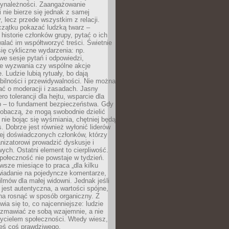
zynależności. Zaangażowanie
 nie bierze się jednak z samej
y, lecz przede wszystkim z relacji.
czątku pokazać ludzką twarz –
historie członków grupy, pytać o ich
alać im współtworzyć treści. Świetnie
ię cykliczne wydarzenia: np.
we sesje pytań i odpowiedzi,
e wyzwania czy wspólne akcje
. Ludzie lubią rytuały, bo dają
bilności i przewidywalności. Nie można
ać o moderacji i zasadach. Jasny
ro tolerancji dla hejtu, wsparcie dla
 – to fundament bezpieczeństwa. Gdy
zobaczą, że mogą swobodnie dzielić
, nie bojąc się wyśmiania, chętniej będą
s. Dobrze jest również wyłonić liderów
ziej doświadczonych członków, którzy
izatorowi prowadzić dyskusje i
ych. Ostatni element to cierpliwość.
połeczność nie powstaje w tydzień.
sze miesiące to praca „dla kilku
wiadanie na pojedyncze komentarze,
ilmów dla małej widowni. Jednak jeśli
jest autentyczna, a wartości spójne,
na rosnąć w sposób organiczny. Z
ia się to, co najcenniejsze: ludzie
ozmawiać ze sobą wzajemnie, a nie
życielem społeczności. Wtedy wiesz,
eś coś prawdziwego.