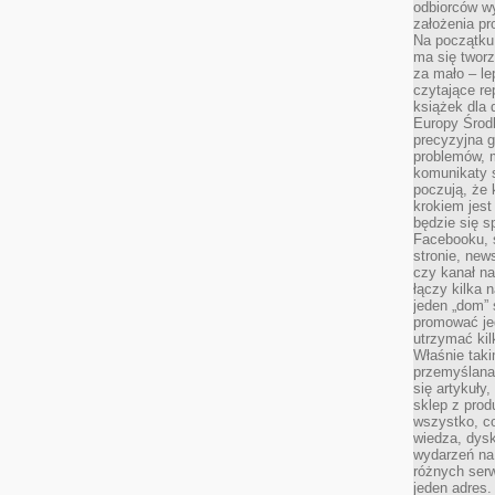
odbiorców w
założenia pr
Na początku 
ma się tworz
za mało – le
czytające re
książek dla d
Europy Środ
precyzyjna g
problemów, m
komunikaty s
poczują, że 
krokiem jest
będzie się s
Facebooku, s
stronie, new
czy kanał n
łączy kilka n
jeden „dom” 
promować je
utrzymać ki
Właśnie tak
przemyślan
się artykuły
sklep z prod
wszystko, co
wiedza, dysk
wydarzeń na
różnych ser
jeden adres