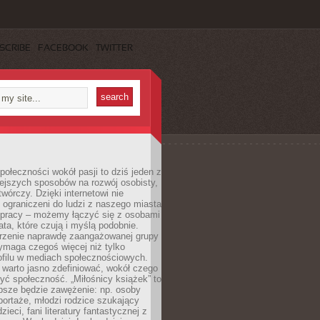
SCRIBE
FACEBOOK
TWITTER
ołeczności wokół pasji to dziś jeden z
ejszych sposobów na rozwój osobisty,
twórczy. Dzięki internetowi nie
 ograniczeni do ludzi z naszego miasta
 pracy – możemy łączyć się z osobami
ata, które czują i myślą podobnie.
rzenie naprawdę zaangażowanej grupy
ymaga czegoś więcej niż tylko
ofilu w mediach społecznościowych.
warto jasno zdefiniować, wokół czego
yć społeczność. „Miłośnicy książek” to
psze będzie zawężenie: np. osoby
portaże, młodzi rodzice szukający
zieci, fani literatury fantastycznej z