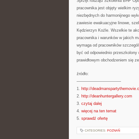
Sprzęt rodzaju Szkolenia BHP Opo
pracownika jest objęty wielkim ry
niezbędnych do harmonijnego wyko
zawiesie ewakuacyjne linowe, sze
Kędzierzyn Koźle. Wszelkie te ak
pracownika i warunków w jakich m
wymaga od pracowników szczegól
być od odpowiednio przeszkolony 
prawidłowym obchodzeniem się z
źródło:
———————————
1.
http://deadmanspartythemovie.
2.
http://deanhuntergallery.com
3.
czytaj dalej
4.
więcej na ten temat
5.
sprawdź ofertę
CATEGORIES:
POZNAŃ