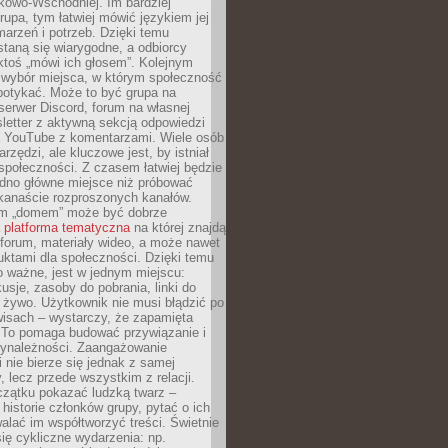
kowo-Wschodniej. Im bardziej
rupa, tym łatwiej mówić językiem jej
arzeń i potrzeb. Dzięki temu
taną się wiarygodne, a odbiorcy
ktoś „mówi ich głosem”. Kolejnym
 wybór miejsca, w którym społeczność
potykać. Może to być grupa na
erwer Discord, forum na własnej
sletter z aktywną sekcją odpowiedzi
a YouTube z komentarzami. Wiele osób
arzędzi, ale kluczowe jest, by istniał
społeczności. Z czasem łatwiej będzie
dno główne miejsce niż próbować
lkanaście rozproszonych kanałów.
im „domem” może być dobrze
a
platforma tematyczna
na której znajdą
, forum, materiały wideo, a może nawet
uktami dla społeczności. Dzięki temu
 ważne, jest w jednym miejscu:
usje, zasoby do pobrania, linki do
 żywo. Użytkownik nie musi błądzić po
wisach – wystarczy, że zapamięta
. To pomaga budować przywiązanie i
zynależności. Zaangażowanie
 nie bierze się jednak z samej
y, lecz przede wszystkim z relacji.
czątku pokazać ludzką twarz –
historie członków grupy, pytać o ich
alać im współtworzyć treści. Świetnie
ię cykliczne wydarzenia: np.