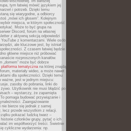
kowo-Wschodniej. Im bardziej
rupa, tym łatwiej mówić językiem jej
arzeń i potrzeb. Dzięki temu
taną się wiarygodne, a odbiorcy
ktoś „mówi ich głosem”. Kolejnym
 wybór miejsca, w którym społeczność
potykać. Może to być grupa na
erwer Discord, forum na własnej
sletter z aktywną sekcją odpowiedzi
a YouTube z komentarzami. Wiele osób
arzędzi, ale kluczowe jest, by istniał
społeczności. Z czasem łatwiej będzie
dno główne miejsce niż próbować
lkanaście rozproszonych kanałów.
im „domem” może być dobrze
a
platforma tematyczna
na której znajdą
, forum, materiały wideo, a może nawet
uktami dla społeczności. Dzięki temu
 ważne, jest w jednym miejscu:
usje, zasoby do pobrania, linki do
 żywo. Użytkownik nie musi błądzić po
wisach – wystarczy, że zapamięta
. To pomaga budować przywiązanie i
zynależności. Zaangażowanie
 nie bierze się jednak z samej
y, lecz przede wszystkim z relacji.
czątku pokazać ludzką twarz –
historie członków grupy, pytać o ich
alać im współtworzyć treści. Świetnie
ię cykliczne wydarzenia: np.