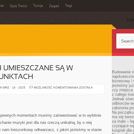
rie
Turcja
Tagi
Spis Treści
Żagań
SUB
I UMIESZCZANE SĄ W
Budowanie sp
PUNKTACH
najskuteczni
biznesowy i 
jesteśmy już
KOSZE
 WRZ - 16 - 2025
MOŻLIWOŚĆ KOMENTOWANIA
ZOSTAŁA
czy miejsca
NA
ŚMIECI
z całego świ
UMIESZCZANE
Jednak stwo
SĄ
odbiorców w
W
PRZERÓŻNYCH
założenia pr
PUNKTACH
Na początku 
w pewnych momentach musimy zainwestować w to wybitnie
ma się tworz
za mało – le
hanie muzyki jest dla nas rzeczą unikalną, by o niej
czytające re
y nam kieszonkowy odtwarzacz, z jakim jesteśmy w stanie
książek dla d