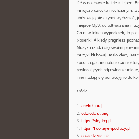
iść w dosłownie każde miejsce. B
mniejsze dziecko niechcianym, a 
ubóstwiają się czymś wyróżniać, 
miejsce Mp3, do odtwarzania muzy
Grunt w takich wypadkach, to posia
piosenki. A kiedy pragniesz pozna
Muzyka rządzi się swoimi prawami
muzyki klubowej, mało kiedy jest 
spostrzegać monotonie co niektór
posiadających odpowiednie teksty,
inne nadają się perfekcyjnie do koł
źródło:
———————————
1.
artykuł tutaj
2.
odwiedź stronę
3.
https://skydog.pl
4.
https://hooltayewpodrozy.pl
5.
dowiedz się jak