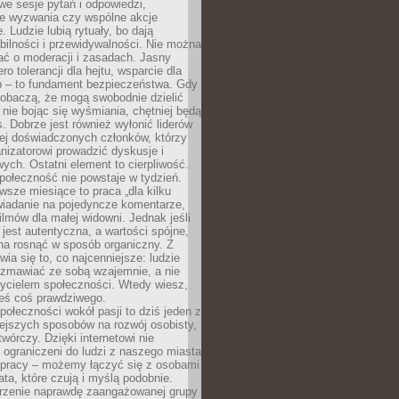
we sesje pytań i odpowiedzi,
e wyzwania czy wspólne akcje
. Ludzie lubią rytuały, bo dają
bilności i przewidywalności. Nie można
ać o moderacji i zasadach. Jasny
ro tolerancji dla hejtu, wsparcie dla
 – to fundament bezpieczeństwa. Gdy
zobaczą, że mogą swobodnie dzielić
, nie bojąc się wyśmiania, chętniej będą
s. Dobrze jest również wyłonić liderów
ziej doświadczonych członków, którzy
izatorowi prowadzić dyskusje i
ych. Ostatni element to cierpliwość.
połeczność nie powstaje w tydzień.
sze miesiące to praca „dla kilku
wiadanie na pojedyncze komentarze,
ilmów dla małej widowni. Jednak jeśli
jest autentyczna, a wartości spójne,
na rosnąć w sposób organiczny. Z
ia się to, co najcenniejsze: ludzie
ozmawiać ze sobą wzajemnie, a nie
życielem społeczności. Wtedy wiesz,
eś coś prawdziwego.
ołeczności wokół pasji to dziś jeden z
ejszych sposobów na rozwój osobisty,
twórczy. Dzięki internetowi nie
 ograniczeni do ludzi z naszego miasta
 pracy – możemy łączyć się z osobami
ata, które czują i myślą podobnie.
rzenie naprawdę zaangażowanej grupy