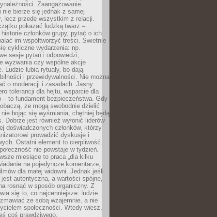
zynależności. Zaangażowanie
 nie bierze się jednak z samej
y, lecz przede wszystkim z relacji.
czątku pokazać ludzką twarz –
historie członków grupy, pytać o ich
alać im współtworzyć treści. Świetnie
ię cykliczne wydarzenia: np.
we sesje pytań i odpowiedzi,
e wyzwania czy wspólne akcje
. Ludzie lubią rytuały, bo dają
bilności i przewidywalności. Nie można
ać o moderacji i zasadach. Jasny
ro tolerancji dla hejtu, wsparcie dla
 – to fundament bezpieczeństwa. Gdy
zobaczą, że mogą swobodnie dzielić
, nie bojąc się wyśmiania, chętniej będą
s. Dobrze jest również wyłonić liderów
ziej doświadczonych członków, którzy
izatorowi prowadzić dyskusje i
ych. Ostatni element to cierpliwość.
połeczność nie powstaje w tydzień.
sze miesiące to praca „dla kilku
wiadanie na pojedyncze komentarze,
ilmów dla małej widowni. Jednak jeśli
jest autentyczna, a wartości spójne,
na rosnąć w sposób organiczny. Z
ia się to, co najcenniejsze: ludzie
ozmawiać ze sobą wzajemnie, a nie
życielem społeczności. Wtedy wiesz,
eś coś prawdziwego.