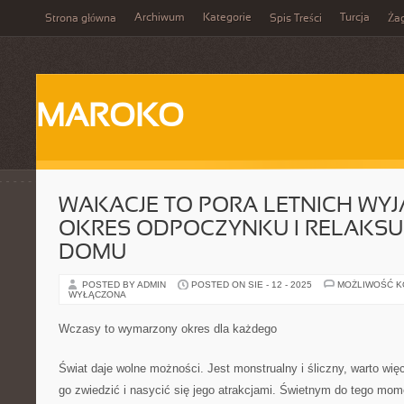
Archiwum
Kategorie
Turcja
Strona główna
Spis Treści
Ża
MAROKO
WAKACJE TO PORA LETNICH WYJ
OKRES ODPOCZYNKU I RELAKSU,
DOMU
POSTED BY ADMIN
POSTED ON SIE - 12 - 2025
MOŻLIWOŚĆ 
WYŁĄCZONA
Wczasy to wymarzony okres dla każdego
Świat daje wolne możności. Jest monstrualny i śliczny, warto wię
go zwiedzić i nasycić się jego atrakcjami. Świetnym do tego mom