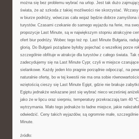
można się bez problemu wybrać na urlop. Jest tak dużo zajmują
świata, że aż szkoda z takiej możliwości nie skorzystać. Wczasy
w biurze podróży, wówczas cała wojaż będzie dobrze zamyślona i
turystów. Czasami czekanie do samego wyjazdu na ferie, ma swoj
propozycje Last Minute, są w największym stopniu atrakcyjne c
ofert biur podróży. Wobec tego też np. Last Minute Bułgaria, radu
glorią. Do Bułgarii pożądane byłoby pojechać o wszelkiej porze ro
szczególnie obfituje w atrakcje dla turystów z całego świata. Tak
zadecydujemy się na Last Minute Cypr, czyli w miejsce czarujące,
sielankowe. Każdy jeden kto pragnie porządnie odpocząć, na pew
naturalnie ofertę, bo w tej kwestii nie ma ona sobie równowartoś
wziętością cieszy się Last Minute Egipt, gdzie nie brakuje zabytk
Egiptu jednakże wskazane jest się wybrać nieco wcześniej aniżel
jako że w lipcu oraz sierpniu, temperatury przekraczają tam 40 *C,
wytrzymania. Mało tego jednakże to ładne miejsce, jakie należało
odwiedzić. Ceny takich wyjazdów, są ogromnie małe, szczególnie
Minute.
źródło: