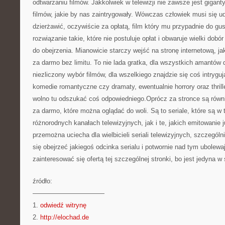
odtwarzaniu filmów. Jakkolwiek w telewizji nie zawsze jest gigant
filmów, jakie by nas zaintrygowały. Wówczas człowiek musi się u
dzierżawić, oczywiście za opłatą, film który mu przypadnie do gust
rozwiązanie takie, które nie postuluje opłat i obwaruje wielki dob
do obejrzenia. Mianowicie starczy wejść na stronę internetową, ja
za darmo bez limitu. To nie lada gratka, dla wszystkich amantów 
niezliczony wybór filmów, dla wszelkiego znajdzie się coś intryg
komedie romantyczne czy dramaty, ewentualnie horrory oraz thril
wolno tu odszukać coś odpowiedniego.Oprócz za stronce są równi
za darmo, które można oglądać do woli. Są to seriale, które są w 
różnorodnych kanałach telewizyjnych, jak i te, jakich emitowanie j
przemożna uciecha dla wielbicieli seriali telewizyjnych, szczegól
się obejrzeć jakiegoś odcinka serialu i potwornie nad tym ubolew
zainteresować się ofertą tej szczególnej stronki, bo jest jedyna w
źródło:
———————————
1.
odwiedź witrynę
2.
http://elochad.de