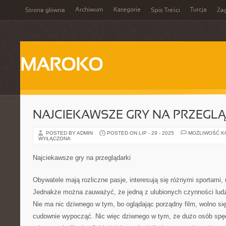
Archiwum
Kategorie
Turcja
Strona główna
Spis Treści
Ża
MAROKO
NAJCIEKAWSZE GRY NA PRZEGL
POSTED BY ADMIN
POSTED ON LIP - 29 - 2025
MOŻLIWOŚĆ 
WYŁĄCZONA
Najciekawsze gry na przeglądarki
Obywatele mają rozliczne pasje, interesują się różnymi sportami,
Jednakże można zauważyć, że jedną z ulubionych czynności ludzk
Nie ma nic dziwnego w tym, bo oglądając porządny film, wolno si
cudownie wypocząć. Nic więc dziwnego w tym, że dużo osób spęd