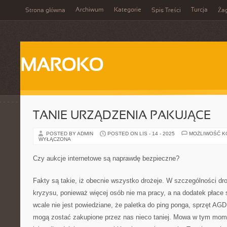
Archiwum
Kategorie
Turcja
Strona główna
Spis Treści
Ża
MAROKO
TANIE URZĄDZENIA PAKUJĄCE
POSTED BY ADMIN
POSTED ON LIS - 14 - 2025
MOŻLIWOŚĆ 
WYŁĄCZONA
Czy aukcje internetowe są naprawdę bezpieczne?
Fakty są takie, iż obecnie wszystko drożeje. W szczególności d
kryzysu, ponieważ więcej osób nie ma pracy, a na dodatek płace 
wcale nie jest powiedziane, że paletka do ping ponga, sprzęt AG
mogą zostać zakupione przez nas nieco taniej. Mowa w tym mom