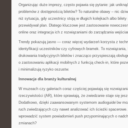
Organizując duże imprezy, często pojawia się pytanie: jak unikną
problemów z dostępnością biletów? To naturalne obawy – nic dzi
niż sytuacja, gdy uczestnicy stoją w długich kolejkach albo bilety
przewidywał plan. Dlatego kluczowe jest zastosowanie nowocze
online oraz integracja ich z rozwiązaniami do zarządzania wejści
Trendy pokazują jasno — coraz więcej wydarzeń korzysta z techn
identyfikacji uczestników czy cyfrowych bramek. To rozwiązania, 
drukowania tradycyjnych biletów i znacząco przyspieszają obsług
o zastosowaniu aplikacji mobilnych z funkcją check-in, które poz
i minimalizują ryzyko oszustw.
Innowacje dla branży kulturalnej
W muzeach czy galeriach coraz częściej pojawiają się rozwiązani
rzeczywistości (AR), które sprawiają, że zwiedzanie staje się jes
Dodatkowo, dzięki zaawansowanym systemom audioguide’ów możn
ruch zwiedzających czy nawet analizować ich ścieżki spacerowe. 
wprowadzić system powiadomień push przypominających o nadch
zmianach?