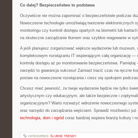
Co dalej? Bezpieczeństwo to podstawa
Oczywiście nie można zapominać o bezpieczeństwie podczas d
Nowoczesne technologie umożliwiają tworzenie elektronicznych
monitoringu czy kontroli dostępu opartych na biometrii lub karta
na skuteczne zarządzanie tłumem oraz szybkie reagowanie w syt
A jeśli planujesz zorganizować większe wydarzenie lub muzeum,
kompleksowym rozwiązaniu IT wspierającym całą organizację — o
kontrolę dostępu aż po monitorowanie bezpieczeństwa. Pamiętaj 
narzędzi to gwarancja sukcesu! Zamiast tracić czas na ręczne kon
postaw na nowoczesne rozwiązania i ciesz się spokojem podczas
Chcesz mieć pewność, że twoje wydarzenie będzie nie tylko świ
artystycznym czy edukacyjnym, ale także bezpieczne i zoptyma
organizacyjnym? Warto rozważyć wdrożenie nowoczesnego system
oraz narzędzi do zarządzania wejściami. Sprawdź możliwości już
technologia, dom i ogród
coraz bardziej wspiera branżę kultury i r
CATEGORIES:
ŚLUBNE TRENDY