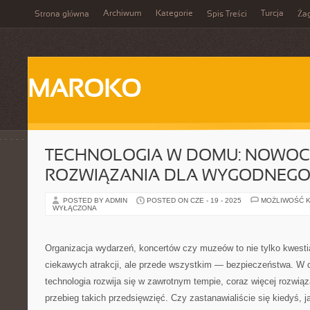
Archiwum
Kategorie
Turcja
Strona główna
Spis Treści
Ża
MAROKO
TECHNOLOGIA W DOMU: NOWOC
ROZWIĄZANIA DLA WYGODNEGO 
POSTED BY ADMIN
POSTED ON CZE - 19 - 2025
MOŻLIWOŚĆ 
WYŁĄCZONA
Organizacja wydarzeń, koncertów czy muzeów to nie tylko kwestia
ciekawych atrakcji, ale przede wszystkim — bezpieczeństwa. W d
technologia rozwija się w zawrotnym tempie, coraz więcej rozwi
przebieg takich przedsięwzięć. Czy zastanawialiście się kiedyś, 