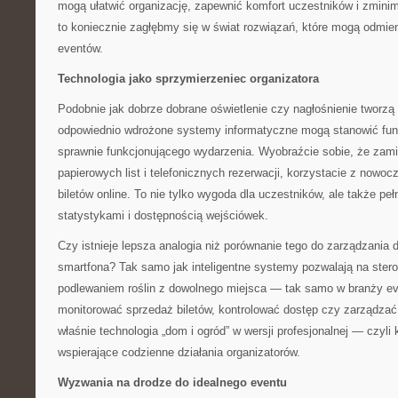
mogą ułatwić organizację, zapewnić komfort uczestników i zminim
to koniecznie zagłębmy się w świat rozwiązań, które mogą odmie
eventów.
Technologia jako sprzymierzeniec organizatora
Podobnie jak dobrze dobrane oświetlenie czy nagłośnienie tworzą
odpowiednio wdrożone systemy informatyczne mogą stanowić fun
sprawnie funkcjonującego wydarzenia. Wyobraźcie sobie, że zami
papierowych list i telefonicznych rezerwacji, korzystacie z nowo
biletów online. To nie tylko wygoda dla uczestników, ale także pe
statystykami i dostępnością wejściówek.
Czy istnieje lepsza analogia niż porównanie tego do zarządzani
smartfona? Tak samo jak inteligentne systemy pozwalają na ster
podlewaniem roślin z dowolnego miejsca — tak samo w branży e
monitorować sprzedaż biletów, kontrolować dostęp czy zarządzać
właśnie technologia „dom i ogród” w wersji profesjonalnej — czyl
wspierające codzienne działania organizatorów.
Wyzwania na drodze do idealnego eventu