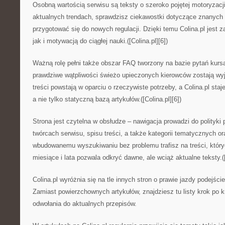
Osobną wartością serwisu są teksty o szeroko pojętej motoryzacj
aktualnych trendach, sprawdzisz ciekawostki dotyczące znanyc
przygotować się do nowych regulacji. Dzięki temu Colina.pl jest
jak i motywacją do ciągłej nauki.([Colina.pl][6])
Ważną rolę pełni także obszar FAQ tworzony na bazie pytań kursa
prawdziwe wątpliwości świeżo upieczonych kierowców zostają wy
treści powstają w oparciu o rzeczywiste potrzeby, a Colina.pl sta
a nie tylko statyczną bazą artykułów.([Colina.pl][6])
Strona jest czytelna w obsłudze – nawigacja prowadzi do polityki
twórcach serwisu, spisu treści, a także kategorii tematycznych or
wbudowanemu wyszukiwaniu bez problemu trafisz na treści, który
miesiące i lata pozwala odkryć dawne, ale wciąż aktualne teksty.([
Colina.pl wyróżnia się na tle innych stron o prawie jazdy podejś
Zamiast powierzchownych artykułów, znajdziesz tu listy krok po k
odwołania do aktualnych przepisów.