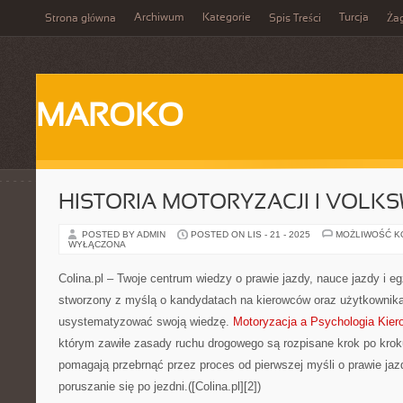
Archiwum
Kategorie
Turcja
Strona główna
Spis Treści
Ża
MAROKO
HISTORIA MOTORYZACJI I VOLK
POSTED BY ADMIN
POSTED ON LIS - 21 - 2025
MOŻLIWOŚĆ 
WYŁĄCZONA
Colina.pl – Twoje centrum wiedzy o prawie jazdy, nauce jazdy i eg
stworzony z myślą o kandydatach na kierowców oraz użytkownika
usystematyzować swoją wiedzę.
Motoryzacja a Psychologia Kier
którym zawiłe zasady ruchu drogowego są rozpisane krok po kro
pomagają przebrnąć przez proces od pierwszej myśli o prawie ja
poruszanie się po jezdni.([Colina.pl][2])