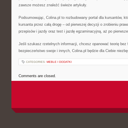
zawsze możesz znaleźć świeże artykuły.
Podsumowując, Colina.pl to rozbudowany portal dla kursantów, kt
kursanta przez całą drogę – od pierwszej decyzji o zrobieniu praw
przepisów i jazdy oraz test i jazdę egzaminacyjną, aż po pierwsz
Jeśli szukasz rzetelnych informacji, chcesz opanować teorię bez f
bezpieczeństwo swoje i innych, Colina.pl będzie dla Ciebie niez
CATEGORIES:
MEBLE I DODATKI
Comments are closed.