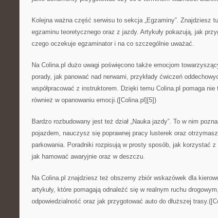
Kolejna ważna część serwisu to sekcja „Egzaminy”. Znajdziesz tu
egzaminu teoretycznego oraz z jazdy. Artykuły pokazują, jak przy
czego oczekuje egzaminator i na co szczególnie uważać.
Na Colina.pl dużo uwagi poświęcono także emocjom towarzysząc
porady, jak panować nad nerwami, przykłady ćwiczeń oddechowyc
współpracować z instruktorem. Dzięki temu Colina.pl pomaga nie 
również w opanowaniu emocji.([Colina.pl][5])
Bardzo rozbudowany jest też dział „Nauka jazdy”. To w nim pozn
pojazdem, nauczysz się poprawnej pracy lusterek oraz otrzymas
parkowania. Poradniki rozpisują w prosty sposób, jak korzystać z
jak hamować awaryjnie oraz w deszczu.
Na Colina.pl znajdziesz też obszerny zbiór wskazówek dla kiero
artykuły, które pomagają odnaleźć się w realnym ruchu drogowym
odpowiedzialność oraz jak przygotować auto do dłuższej trasy.([Col