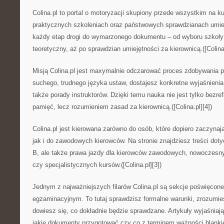
Colina.pl to portal o motoryzacji skupiony przede wszystkim na k
praktycznych szkoleniach oraz państwowych sprawdzianach umiej
każdy etap drogi do wymarzonego dokumentu – od wyboru szkoły 
teoretyczny, aż po sprawdzian umiejętności za kierownicą.([Colina.
Misją Colina.pl jest maxymalnie odczarować proces zdobywania p
suchego, trudnego języka ustaw, dostajesz konkretne wyjaśnienia
także porady instruktorów. Dzięki temu nauka nie jest tylko bezr
pamięć, lecz rozumieniem zasad za kierownicą.([Colina.pl][4])
Colina.pl jest kierowana zarówno do osób, które dopiero zaczynaj
jak i do zawodowych kierowców. Na stronie znajdziesz treści doty
B, ale także prawa jazdy dla kierowców zawodowych, nowoczesny
czy specjalistycznych kursów.([Colina.pl][3])
Jednym z najważniejszych filarów Colina.pl są sekcje poświęcon
egzaminacyjnym. To tutaj sprawdzisz formalne warunki, zrozumie
dowiesz się, co dokładnie będzie sprawdzane. Artykuły wyjaśniają 
jakie dokumenty przygotować czy co z terminem ważności blankietu