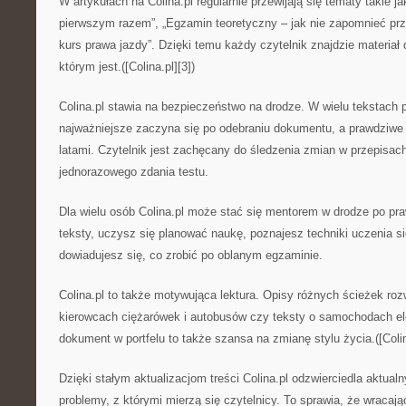
W artykułach na Colina.pl regularnie przewijają się tematy takie j
pierwszym razem”, „Egzamin teoretyczny – jak nie zapomnieć prze
kurs prawa jazdy”. Dzięki temu każdy czytelnik znajdzie materia
którym jest.([Colina.pl][3])
Colina.pl stawia na bezpieczeństwo na drodze. W wielu tekstach p
najważniejsze zaczyna się po odebraniu dokumentu, a prawdziwe 
latami. Czytelnik jest zachęcany do śledzenia zmian w przepisach,
jednorazowego zdania testu.
Dla wielu osób Colina.pl może stać się mentorem w drodze po pra
teksty, uczysz się planować naukę, poznajesz techniki uczenia si
dowiadujesz się, co zrobić po oblanym egzaminie.
Colina.pl to także motywująca lektura. Opisy różnych ścieżek roz
kierowcach ciężarówek i autobusów czy teksty o samochodach el
dokument w portfelu to także szansa na zmianę stylu życia.([Colin
Dzięki stałym aktualizacjom treści Colina.pl odzwierciedla aktualn
problemy, z którymi mierzą się czytelnicy. To sprawia, że wracają