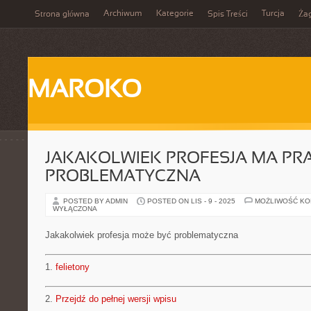
Archiwum
Kategorie
Turcja
Strona główna
Spis Treści
Ża
MAROKO
JAKAKOLWIEK PROFESJA MA PR
PROBLEMATYCZNA
POSTED BY ADMIN
POSTED ON LIS - 9 - 2025
MOŻLIWOŚĆ K
WYŁĄCZONA
Jakakolwiek profesja może być problematyczna
1.
felietony
2.
Przejdź do pełnej wersji wpisu