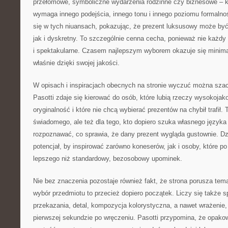
przełomowe, symboliczne wydarzenia rodzinne czy biznesowe – k
wymaga innego podejścia, innego tonu i innego poziomu formalno
się w tych niuansach, pokazując, że prezent luksusowy może być
jak i dyskretny. To szczególnie cenna cecha, ponieważ nie każd
i spektakularne. Czasem najlepszym wyborem okazuje się minimal
właśnie dzięki swojej jakości.
W opisach i inspiracjach obecnych na stronie wyczuć można sz
Pasotti zdaje się kierować do osób, które lubią rzeczy wysokojak
oryginalność i które nie chcą wybierać prezentów na chybił trafił. 
świadomego, ale też dla tego, kto dopiero szuka własnego języka 
rozpoznawać, co sprawia, że dany prezent wygląda gustownie. Dz
potencjał, by inspirować zarówno koneserów, jak i osoby, które p
lepszego niż standardowy, bezosobowy upominek.
Nie bez znaczenia pozostaje również fakt, że strona porusza te
wybór przedmiotu to przecież dopiero początek. Liczy się także
przekazania, detal, kompozycja kolorystyczna, a nawet wrażenie, 
pierwszej sekundzie po wręczeniu. Pasotti przypomina, że opak