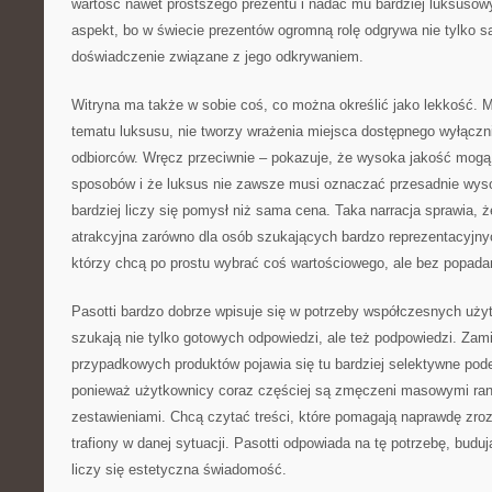
wartość nawet prostszego prezentu i nadać mu bardziej luksusow
aspekt, bo w świecie prezentów ogromną rolę odgrywa nie tylko s
doświadczenie związane z jego odkrywaniem.
Witryna ma także w sobie coś, co można określić jako lekkość. 
tematu luksusu, nie tworzy wrażenia miejsca dostępnego wyłączn
odbiorców. Wręcz przeciwnie – pokazuje, że wysoka jakość mogą
sposobów i że luksus nie zawsze musi oznaczać przesadnie wys
bardziej liczy się pomysł niż sama cena. Taka narracja sprawia, 
atrakcyjna zarówno dla osób szukających bardzo reprezentacyjnych
którzy chcą po prostu wybrać coś wartościowego, ale bez popada
Pasotti bardzo dobrze wpisuje się w potrzeby współczesnych użyt
szukają nie tylko gotowych odpowiedzi, ale też podpowiedzi. Za
przypadkowych produktów pojawia się tu bardziej selektywne pod
ponieważ użytkownicy coraz częściej są zmęczeni masowymi ra
zestawieniami. Chcą czytać treści, które pomagają naprawdę zroz
trafiony w danej sytuacji. Pasotti odpowiada na tę potrzebę, budu
liczy się estetyczna świadomość.