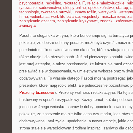
psychoterapia
,
recykling
,
rekrutacja IT
,
relacje międzyludzkie
,
reli
rysowanie
,
sadownictwo
,
sklepy online
,
społeczeństwo
,
startup
,
s
technologie
,
tworzenie muzyki
,
uprawa roślin
,
warzywnik
,
weteryna
firma
,
wolontariat
,
work-life balance
,
wspólnoty mieszkaniowe
,
zai
zarządzanie czasem
,
zarządzanie kryzysowe
,
znaczki
,
zrównowa
zwierzęta
Pasotti to elegancka witryna, która koncentruje się na tematyce 
pokazuje, że dobrze dobrany podarek może być czymś znacznie w
przedmiotem. To serwis stworzone dla osób, które szukają inspira
różne okazje i dla różnych osób. Już od pierwszego kontaktu w
jest tutaj estetyka, a także przekonanie, że luksus nie musi ozn
przejawiać się w dopasowaniu, w umiejętnym wyborze oraz w św
obdarowywania. To właśnie dlatego Pasotti można postrzegać ja
prezentów, które mają robić efekt, ale jednocześnie pozostawać
Prezenty biznesowe
o Prezenty wellness i relaksacyjne. Na tej st
traktowany w sposób przypadkowy. Każdy temat, każda podpowied
jednego ważnego wniosku: naprawdę dobry upominek powinien by
pokazuje, że znaczenie ma nie tylko cena czy marka, lecz równie
obdarowywanej, styl życia, upodobania, a nawet emocje, jakie c
strona staje się wartościowym źródłem inspiracji zarówno dla osób