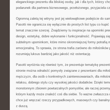
eleganckiego prezentu dla bliskiej osoby, jak i dla tych, którzy c
podarunek dla partnera biznesowego, przełożonego, przyjaciela cz
Ogromną zaletą tej witryny jest jej wielowątkowe podejście do sa
Pasotti nie ogranicza się wyłącznie do prostych list typu co kupić
temat znacznie szerzej. Znajdziemy tu inspiracje na upominki pr
design, estetykę, dobre wykonanie i funkcjonalność. Pojawiają si
subtelnym upominkom, które mimo skromniejszej formy potrafią 
emocjonalną. To sprawia, że strona trafia zarówno do miłośników pr
rozumieją luksus bardziej jako jakość niż ostentację.
Pasotti wyróżnia się również tym, że prezentuje tematykę prezen
stronie można odnaleźć pomysły związane z prezentami dla miłośn
mężczyzn, dla osób o konkretnych zainteresowaniach, dla miłośn
relaksu, dobrego stylu czy wysokiej jakości dodatków. Dzięki temu
monotonnym zbiorem powtarzalnych pomysłów, ale raczej przemy
którym każdy może znaleźć coś dla siebie. To ważne zwłaszcza d
chce już wręczać rzeczy przypadkowych, masowych czy banalny
z duszą.