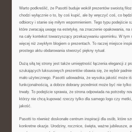
Warto podkreślić, że Pasotti buduje wokół prezentów swoistą filo
chodzi wyłącznie o to, by coś kupić, ale by wręczyć coś, co będ
odbiorcy i stanie się miłym wspomnieniem. Tego typu podejście s
które zwracają uwagę na estetykę, na znaczenie opakowania, na 
na cały kontekst towarzyszący przekazywaniu upominku. W tym s
więcej niż zwykłym blogiem o prezentach. To raczej miejsce inspir
prostego aktu obdarowania stworzyć piękny rytuał.
Dużą siłą tej strony jest także umiejętność łączenia elegancji z 
szukających luksusowych prezentów obawia się, że wybór padnie
mało użytecznego. Pasotti udowadnia, że wysoka jakość może iś
funkcjonalnością, a dobrze dobrany przedmiot może być nie tylko p
trwały. To podejście sprawia, że strona odpowiada na potrzeby n
którzy nie chcą kupować rzeczy tylko dla samego logo czy metki
jakość.
Pasotti to również doskonałe centrum inspiracji dla osób, które s
konkretne okazje. Urodziny, rocznice, święta, ważne jubileusze,