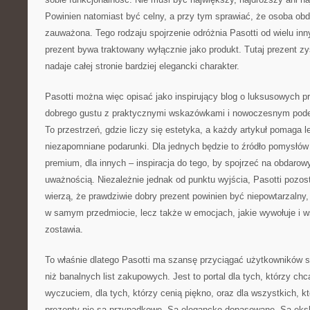
Powinien natomiast być celny, a przy tym sprawiać, że osoba ob
zauważona. Tego rodzaju spojrzenie odróżnia Pasotti od wielu inn
prezent bywa traktowany wyłącznie jako produkt. Tutaj prezent zy
nadaje całej stronie bardziej elegancki charakter.
Pasotti można więc opisać jako inspirujący blog o luksusowych p
dobrego gustu z praktycznymi wskazówkami i nowoczesnym pode
To przestrzeń, gdzie liczy się estetyka, a każdy artykuł pomaga l
niezapomniane podarunki. Dla jednych będzie to źródło pomysłów
premium, dla innych – inspiracja do tego, by spojrzeć na obdaro
uważnością. Niezależnie jednak od punktu wyjścia, Pasotti pozost
wierzą, że prawdziwie dobry prezent powinien być niepowtarzalny, 
w samym przedmiocie, lecz także w emocjach, jakie wywołuje i w
zostawia.
To właśnie dlatego Pasotti ma szansę przyciągać użytkowników 
niż banalnych list zakupowych. Jest to portal dla tych, którzy c
wyczuciem, dla tych, którzy cenią piękno, oraz dla wszystkich, k
prezenty nie są przypadkowe. Są elegancko dopasowane. Są eksk