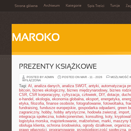
Archiwum
Kategorie
Turcja
Strona główna
Spis Treści
Ża
MAROKO
PREZENTY KSIĄŻKOWE
POSTED BY ADMIN
POSTED ON MAR - 11 - 2026
MOŻLIWOŚĆ 
WYŁĄCZONA
Tagi:
AI
,
analiza danych
,
analiza SWOT
,
antyki
,
automatyzacja p
bitcoin
,
biznes ekologiczny
,
biznes międzynarodowy
,
biznes rodzi
CSR
,
CSR korporacyjny
,
cyfryzacja
,
człowiek
,
DIY
,
dotacje
,
duch
e-handel
,
ekologia
,
ekonomia globalna
,
eksport
,
energetyka
,
energ
etyka
,
filozofia
,
finanse osobiste
,
fotografowanie
,
fotowoltaika
,
fr
fundraising
,
fundusze europejskie
,
gospodarka odpadami
,
green b
zagraniczny
,
hobby
,
hobby artystyczne
,
hodowla zwierząt
,
import
integracja społeczna
,
kolekcjonerstwo
,
konsulting
,
koty
,
kryptowal
logistyka morska
,
majsterkowanie
,
małżeństwo
,
marki
,
maszyny 
obsługa klienta
,
ochrona środowiska
,
ogrody działkowe
,
organizac
prawo własności
,
programowanie
,
przedsiębiorczość społeczna
,
p