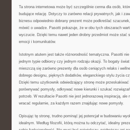
Ta strona internetowa może być szczególnie cenna dla osób, któ
budujące relację. Dotyczy to zarówno relacji prywatnych, jak i z
biznesu odpowiednio dobrany prezent może podkreślać szacunek
mówić o uwadze. Pasotti pokazuje, że w obu tych obszarach wart
wyczucie. Dzięki temu nawet jeden drobny przedmiot może stać s
emocji i komunikatów.
Istotnym atutem jest także różnorodność tematyczna. Pasotti nie
jednym typie odbiorcy czy jednym rodzaju okazji. To bogaty świat 
mieszczą się zarówno prezenty dla osób ceniących relaks i wellne
dobrego designu, pięknych dodatków, eleganckiego stylu życia 
Dzięki temu użytkownik odwiedzający stronę może przeskakiwać
porównywać pomysły, odkrywać nowe kierunki i szukać rozwiąza
potrzeb. W rezultacie Pasotti nie jest jednorazową inspiracją, al
wracać regularnie, za każdym razem znajdując nowe pomysły.
Opisując tę stronę, trudno pominąć jej potencjał w budowaniu wyo
idealnym. Według filozofii, którą można tu odczytać, idealny preze
sobie funkcjonalność. Nie musi być największy, najdroższy ani na