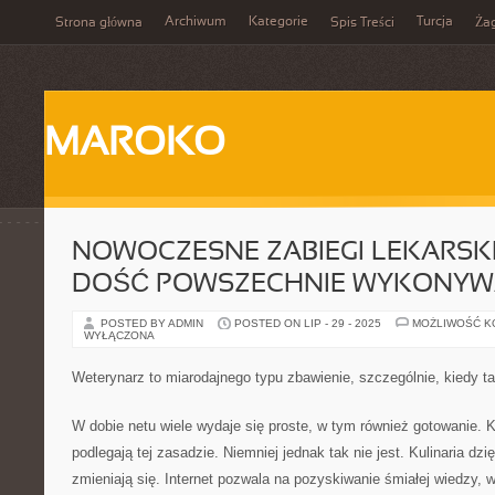
Archiwum
Kategorie
Turcja
Strona główna
Spis Treści
Ża
MAROKO
NOWOCZESNE ZABIEGI LEKARSKIE
DOŚĆ POWSZECHNIE WYKONY
POSTED BY ADMIN
POSTED ON LIP - 29 - 2025
MOŻLIWOŚĆ 
WYŁĄCZONA
Weterynarz to miarodajnego typu zbawienie, szczególnie, kiedy t
W dobie netu wiele wydaje się proste, w tym również gotowanie. Ku
podlegają tej zasadzie. Niemniej jednak tak nie jest. Kulinaria dzi
zmieniają się. Internet pozwala na pozyskiwanie śmiałej wiedzy, 