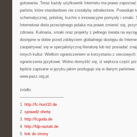
gotowania. Teraz każdy użytkownik Internetu ma prawo zapoznać k
państw, które standardowo nie zostałyby odnalezione. Powoduje t
schematycznej, polskiej, kuchni o innowacyjne pomysły i smaki. 
Internetowi dieta przeciętnego polaka ma prawo zmienić się, przy
zdrowia. Kulinaria, smaki oraz projekty z pełnego świata na wyciąg
dostępne w dobie przed zdobyciem globalnego dostępu do Interne
zaopatrywać się w specjalistyczną literaturę lub też posiadać z
innych kultur. Wielkim ograniczeniem w korzystaniu z sieciowych 
ograniczenia językowe. Wolno domyślić się, iż większa część pr
będzie zapisane w języku jakim posługuje się w danym państwie
www.pazz.org.pl.
źródło:
———————————
1.
http://fc-host10.de
2.
sprawdź ofertę
3.
http://fcgoda.de
4.
http://fdp-rastatt.de
5.
link do strony