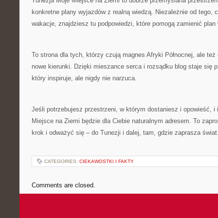
Tunezja Moje Miejsce na Ziemi to dobrze przemyślana przestrzeń, 
konkretne plany wyjazdów z realną wiedzą. Niezależnie od tego, 
wakacje, znajdziesz tu podpowiedzi, które pomogą zamienić plan
To strona dla tych, którzy czują magnes Afryki Północnej, ale też
nowe kierunki. Dzięki mieszance serca i rozsądku blog staje się 
który inspiruje, ale nigdy nie narzuca.
Jeśli potrzebujesz przestrzeni, w którym dostaniesz i opowieść, i
Miejsce na Ziemi będzie dla Ciebie naturalnym adresem. To zapro
krok i odważyć się – do Tunezji i dalej, tam, gdzie zaprasza świat
CATEGORIES:
CIEKAWOSTKI I FAKTY
Comments are closed.