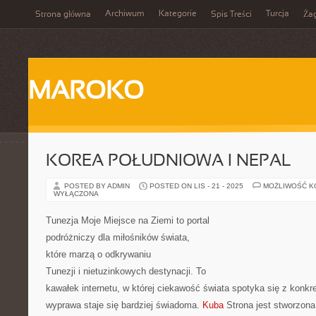
Archiwum
Kategorie
Turcja
Strona główna
Spis Treści
Ża
MAROKO
KOREA POŁUDNIOWA I NEPAL
POSTED BY ADMIN
POSTED ON LIS - 21 - 2025
MOŻLIWOŚĆ 
WYŁĄCZONA
Tunezja Moje Miejsce na Ziemi to portal
podróżniczy dla miłośników świata,
które marzą o odkrywaniu
Tunezji i nietuzinkowych destynacji. To
kawałek internetu, w której ciekawość świata spotyka się z konk
wyprawa staje się bardziej świadoma.
Kuba
Strona jest stworzona