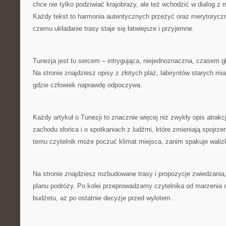
chce nie tylko podziwiać krajobrazy, ale też wchodzić w dialog z 
Każdy tekst to harmonia autentycznych przeżyć oraz merytoryczny
czemu układanie trasy staje się łatwiejsze i przyjemne.
Tunezja jest tu sercem – intrygująca, niejednoznaczna, czasem gł
Na stronie znajdziesz opisy z złotych plaż, labiryntów starych mi
gdzie człowiek naprawdę odpoczywa.
Każdy artykuł o Tunezji to znacznie więcej niż zwykły opis atrakcj
zachodu słońca i o spotkaniach z ludźmi, które zmieniają spojrze
temu czytelnik może poczuć klimat miejsca, zanim spakuje waliz
Na stronie znajdziesz rozbudowane trasy i propozycje zwiedzania,
planu podróży. Po kolei przeprowadzamy czytelnika od marzenia 
budżetu, aż po ostatnie decyzje przed wylotem.