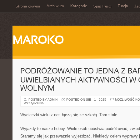
Archiwum
Kategorie
Turcja
Strona główna
Spis Treści
Ża
MAROKO
PODRÓŻOWANIE TO JEDNA Z BAR
UWIELBIANYCH AKTYWNOŚCI W 
WOLNYM
POSTED BY ADMIN
POSTED ON SIE - 1 - 2025
MOŻLIWOŚĆ K
WYŁĄCZONA
Wycieczki wielu z nas łączą się ze szkołą. Tam stale
Wyjazdy to nasze hobby. Wiele osób ubóstwia podróżować, zwiedz
Staramy się jak przeważnie wyjeżdżać. Niekiedy celem wyprawy j