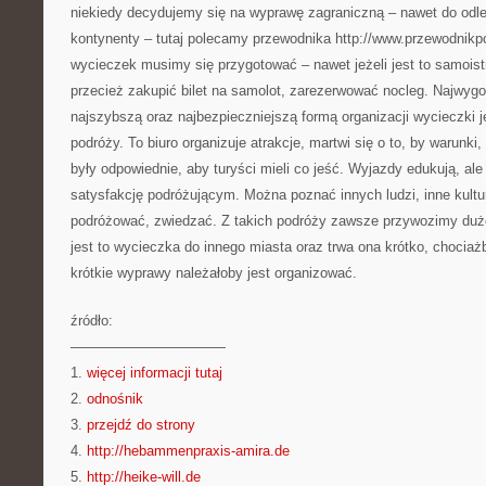
niekiedy decydujemy się na wyprawę zagraniczną – nawet do odle
kontynenty – tutaj polecamy przewodnika http://www.przewodnikp
wycieczek musimy się przygotować – nawet jeżeli jest to samois
przecież zakupić bilet na samolot, zarezerwować nocleg. Najwygo
najszybszą oraz najbezpieczniejszą formą organizacji wycieczki j
podróży. To biuro organizuje atrakcje, martwi się o to, by warunk
były odpowiednie, aby turyści mieli co jeść. Wyjazdy edukują, al
satysfakcję podróżującym. Można poznać innych ludzi, inne kultur
podróżować, zwiedzać. Z takich podróży zawsze przywozimy duż
jest to wycieczka do innego miasta oraz trwa ona krótko, chociaż
krótkie wyprawy należałoby jest organizować.
źródło:
———————————
1.
więcej informacji tutaj
2.
odnośnik
3.
przejdź do strony
4.
http://hebammenpraxis-amira.de
5.
http://heike-will.de