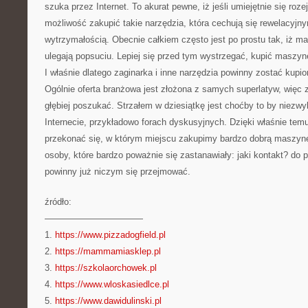
szuka przez Internet. To akurat pewne, iż jeśli umiejętnie się roz
możliwość zakupić takie narzędzia, która cechują się rewelacyj
wytrzymałością. Obecnie całkiem często jest po prostu tak, iż 
ulegają popsuciu. Lepiej się przed tym wystrzegać, kupić maszyn
I właśnie dlatego zaginarka i inne narzędzia powinny zostać kup
Ogólnie oferta branżowa jest złożona z samych superlatyw, więc 
głębiej poszukać. Strzałem w dziesiątkę jest choćby to by niezwy
Internecie, przykładowo forach dyskusyjnych. Dzięki właśnie tem
przekonać się, w którym miejscu zakupimy bardzo dobrą maszynę
osoby, które bardzo poważnie się zastanawiały: jaki kontakt? do 
powinny już niczym się przejmować.
źródło:
———————————
1.
https://www.pizzadogfield.pl
2.
https://mammamiasklep.pl
3.
https://szkolaorchowek.pl
4.
https://www.wloskasiedlce.pl
5.
https://www.dawidulinski.pl