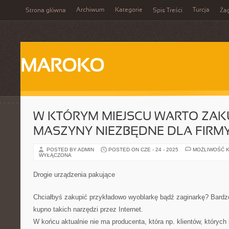
Archiwum
Kategorie
Turcja
Strona główna
Spis Treści
Ża
MAROKO
W KTÓRYM MIEJSCU WARTO ZAK
MASZYNY NIEZBĘDNE DLA FIRM
POSTED BY ADMIN
POSTED ON CZE - 24 - 2025
MOŻLIWOŚĆ 
WYŁĄCZONA
Drogie urządzenia pakujące
Chciałbyś zakupić przykładowo wyoblarkę bądź zaginarkę? Bardz
kupno takich narzędzi przez Internet.
W końcu aktualnie nie ma producenta, która np. klientów, których 