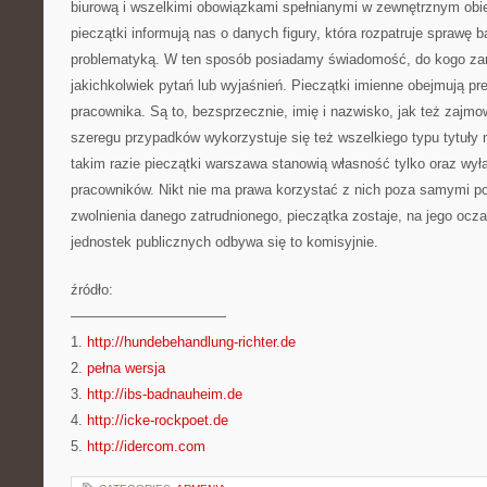
biurową i wszelkimi obowiązkami spełnianymi w zewnętrznym ob
pieczątki informują nas o danych figury, która rozpatruje sprawę 
problematyką. W ten sposób posiadamy świadomość, do kogo za
jakichkolwiek pytań lub wyjaśnień. Pieczątki imienne obejmują p
pracownika. Są to, bezsprzecznie, imię i nazwisko, jak też zajm
szeregu przypadków wykorzystuje się też wszelkiego typu tytuł
takim razie pieczątki warszawa stanowią własność tylko oraz wy
pracowników. Nikt nie ma prawa korzystać z nich poza samymi 
zwolnienia danego zatrudnionego, pieczątka zostaje, na jego oc
jednostek publicznych odbywa się to komisyjnie.
źródło:
———————————
1.
http://hundebehandlung-richter.de
2.
pełna wersja
3.
http://ibs-badnauheim.de
4.
http://icke-rockpoet.de
5.
http://idercom.com