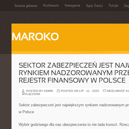
Archiwum
Kategorie
Turcja
Strona główna
Spis Treści
Ża
MAROKO
SEKTOR ZABEZPIECZEŃ JEST NA
RYNKIEM NADZOROWANYM PRZ
REJESTR FINANSOWY W POLSCE
POSTED BY ADMIN
POSTED ON LIP - 11 - 2025
MOŻLIWOŚĆ K
WYŁĄCZONA
Sektor zabezpieczeń jest największym rynkiem nadzorowanym prz
w Polsce
Wybór godziwego dla nas ubezpieczenia to nie lada kunszt. Rzecz