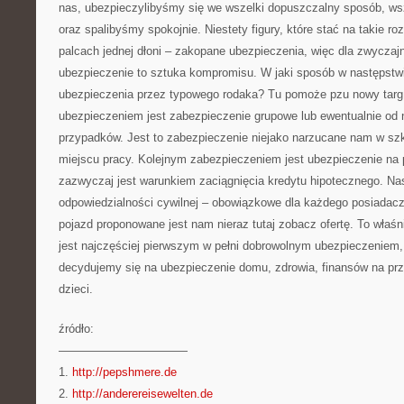
nas, ubezpieczylibyśmy się we wszelki dopuszczalny sposób, ws
oraz spalibyśmy spokojnie. Niestety figury, które stać na takie r
palcach jednej dłoni – zakopane ubezpieczenia, więc dla zwyczaj
ubezpieczenie to sztuka kompromisu. W jaki sposób w następstw
ubezpieczenia przez typowego rodaka? Tu pomoże pzu nowy tar
ubezpieczeniem jest zabezpieczenie grupowe lub ewentualnie od
przypadków. Jest to zabezpieczenie niejako narzucane nam w szko
miejscu pracy. Kolejnym zabezpieczeniem jest ubezpieczenie na 
zazwyczaj jest warunkiem zaciągnięcia kredytu hipotecznego. Na
odpowiedzialności cywilnej – obowiązkowe dla każdego posiadac
pojazd proponowane jest nam nieraz tutaj zobacz ofertę. To właś
jest najczęściej pierwszym w pełni dobrowolnym ubezpieczeniem,
decydujemy się na ubezpieczenie domu, zdrowia, finansów na prz
dzieci.
źródło:
———————————
1.
http://pepshmere.de
2.
http://anderereisewelten.de