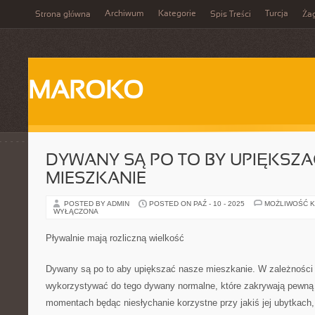
Archiwum
Kategorie
Turcja
Strona główna
Spis Treści
Ża
MAROKO
DYWANY SĄ PO TO BY UPIĘKSZA
MIESZKANIE
POSTED BY ADMIN
POSTED ON PAŹ - 10 - 2025
MOŻLIWOŚĆ 
WYŁĄCZONA
Pływalnie mają rozliczną wielkość
Dywany są po to aby upiększać nasze mieszkanie. W zależnośc
wykorzystywać do tego dywany normalne, które zakrywają pewną
momentach będąc niesłychanie korzystne przy jakiś jej ubytkach,