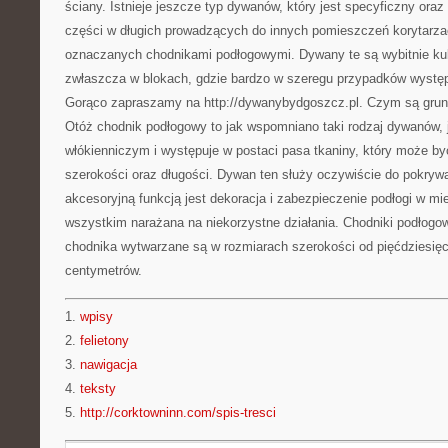
ściany. Istnieje jeszcze typ dywanów, który jest specyficzny ora
części w długich prowadzących do innych pomieszczeń korytarz
oznaczanych chodnikami podłogowymi. Dywany te są wybitnie kul
zwłaszcza w blokach, gdzie bardzo w szeregu przypadków występ
Gorąco zapraszamy na http://dywanybydgoszcz.pl. Czym są grun
Otóż chodnik podłogowy to jak wspomniano taki rodzaj dywanów, 
włókienniczym i występuje w postaci pasa tkaniny, który może by
szerokości oraz długości. Dywan ten służy oczywiście do pokrywa
akcesoryjną funkcją jest dekoracja i zabezpieczenie podłogi w mie
wszystkim narażana na niekorzystne działania. Chodniki podłog
chodnika wytwarzane są w rozmiarach szerokości od pięćdziesięc
centymetrów.
1.
wpisy
2.
felietony
3.
nawigacja
4.
teksty
5.
http://corktowninn.com/spis-tresci