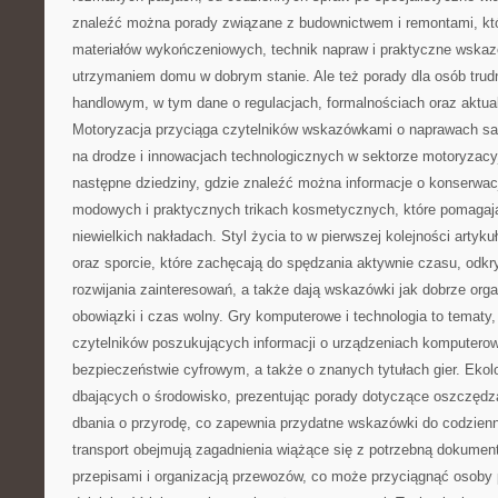
znaleźć można porady związane z budownictwem i remontami, któ
materiałów wykończeniowych, technik napraw i praktyczne wskaz
utrzymaniem domu w dobrym stanie. Ale też porady dla osób tru
handlowym, w tym dane o regulacjach, formalnościach oraz aktua
Motoryzacja przyciąga czytelników wskazówkami o naprawach s
na drodze i innowacjach technologicznych w sektorze motoryzacy
następne dziedziny, gdzie znaleźć można informacje o konserwacj
modowych i praktycznych trikach kosmetycznych, które pomagaj
niewielkich nakładach. Styl życia to w pierwszej kolejności artyku
oraz sporcie, które zachęcają do spędzania aktywnie czasu, odkr
rozwijania zainteresowań, a także dają wskazówki jak dobrze or
obowiązki i czas wolny. Gry komputerowe i technologia to tematy,
czytelników poszukujących informacji o urządzeniach komputero
bezpieczeństwie cyfrowym, a także o znanych tytułach gier. Eko
dbających o środowisko, prezentując porady dotyczące oszczędzan
dbania o przyrodę, co zapewnia przydatne wskazówki do codzienn
transport obejmują zagadnienia wiążące się z potrzebną dokume
przepisami i organizacją przewozów, co może przyciągnąć osoby