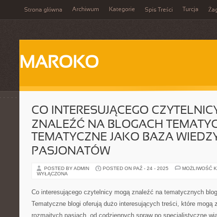
Archiwum
Kategorie
Turcja
Strona główna
Spis Treści
Ża
MAROKO
CO INTERESUJĄCEGO CZYTELNIC
ZNALEŹĆ NA BLOGACH TEMATY
TEMATYCZNE JAKO BAZA WIEDZ
PASJONATÓW
POSTED BY ADMIN
POSTED ON PAŹ - 24 - 2025
MOŻLIWOŚĆ 
WYŁĄCZONA
Co interesującego czytelnicy mogą znaleźć na tematycznych blo
Tematyczne blogi oferują dużo interesujących treści, które mogą
rozmaitych pasjach, od codziennych spraw po specjalistyczne w