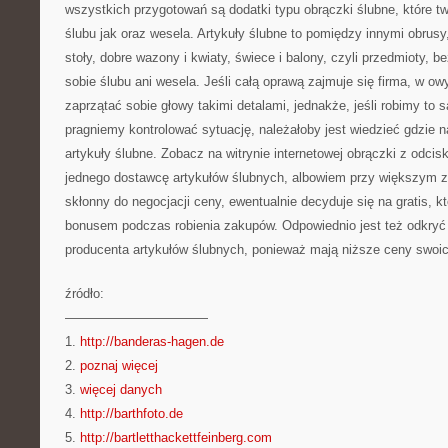
wszystkich przygotowań są dodatki typu obrączki ślubne, które 
ślubu jak oraz wesela. Artykuły ślubne to pomiędzy innymi obrusy
stoły, dobre wazony i kwiaty, świece i balony, czyli przedmioty, 
sobie ślubu ani wesela. Jeśli całą oprawą zajmuje się firma, w 
zaprzątać sobie głowy takimi detalami, jednakże, jeśli robimy to 
pragniemy kontrolować sytuację, należałoby jest wiedzieć gdzie n
artykuły ślubne. Zobacz na witrynie internetowej obrączki z odci
jednego dostawcę artykułów ślubnych, albowiem przy większym 
skłonny do negocjacji ceny, ewentualnie decyduje się na gratis, k
bonusem podczas robienia zakupów. Odpowiednio jest też odkryć 
producenta artykułów ślubnych, ponieważ mają niższe ceny swoic
źródło:
———————————
1.
http://banderas-hagen.de
2.
poznaj więcej
3.
więcej danych
4.
http://barthfoto.de
5.
http://bartletthackettfeinberg.com