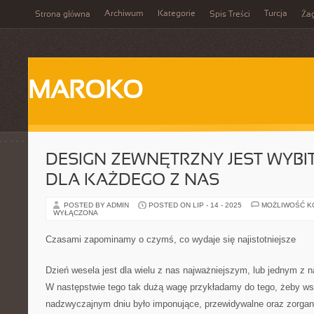
Archiwum
Kategorie
Turcja
Strona główna
Spis Treści
Ża
MAROKO
DESIGN ZEWNĘTRZNY JEST WYBIT
DLA KAŻDEGO Z NAS
POSTED BY ADMIN
POSTED ON LIP - 14 - 2025
MOŻLIWOŚĆ 
WYŁĄCZONA
Czasami zapominamy o czymś, co wydaje się najistotniejsze
Dzień wesela jest dla wielu z nas najważniejszym, lub jednym z n
W następstwie tego tak dużą wagę przykładamy do tego, żeby w
nadzwyczajnym dniu było imponujące, przewidywalne oraz zorga