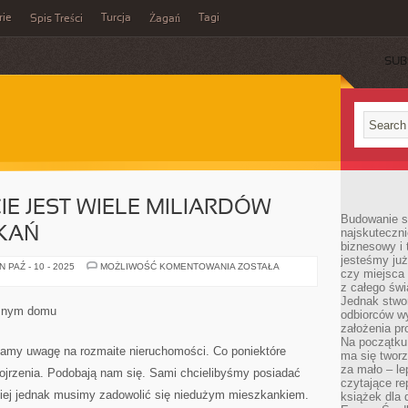
rie
Turcja
Tagi
Spis Treści
Żagań
SUB
IE JEST WIELE MILIARDÓW
Budowanie sp
KAŃ
najskuteczni
biznesowy i 
jesteśmy już
NA
 PAŹ - 10 - 2025
MOŻLIWOŚĆ KOMENTOWANIA
ZOSTAŁA
czy miejsca
CAŁYM
ŚWIECIE
z całego świ
JEST
Jednak stwo
WIELE
emnym domu
odbiorców w
MILIARDÓW
RÓŻNYCH
założenia pr
MIESZKAŃ
Na początku 
camy uwagę na rozmaite nieruchomości. Co poniektóre
ma się tworz
za mało – le
jrzenia. Podobają nam się. Sami chcielibyśmy posiadać
czytające re
iej jednak musimy zadowolić się niedużym mieszkankiem.
książek dla d