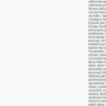
odbiorców w
założenia pr
Na początku 
ma się tworz
za mało – le
czytające re
książek dla d
Europy Środ
precyzyjna g
problemów, m
komunikaty s
poczują, że 
krokiem jest
będzie się s
Facebooku, s
stronie, new
czy kanał n
łączy kilka n
jeden „dom” 
promować je
utrzymać ki
Właśnie tak
przemyślan
się artykuły
sklep z prod
wszystko, co
wiedza, dysk
wydarzeń na
różnych ser
jeden adres