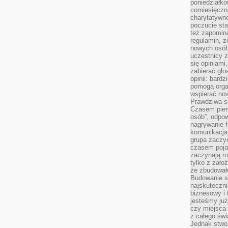
poniedziałko
comiesięczn
charytatywne
poczucie sta
też zapomin
regulamin, ze
nowych osób
uczestnicy 
się opiniami
zabierać gło
opinii: bard
pomogą organ
wspierać now
Prawdziwa s
Czasem pierw
osób”, odpo
nagrywanie f
komunikacja 
grupa zaczy
czasem pojaw
zaczynają r
tylko z zało
że zbudował
Budowanie sp
najskuteczni
biznesowy i 
jesteśmy już
czy miejsca
z całego świ
Jednak stwo