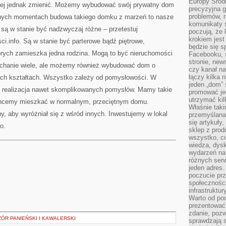
Europy Środ
iej jednak zmienić. Możemy wybudować swój prywatny dom
precyzyjna g
problemów, m
wnych momentach budowa takiego domku z marzeń to nasze
komunikaty s
są w stanie być nadzwyczaj różne – przetestuj
poczują, że 
krokiem jest
ci.info. Są w stanie być parterowe bądź piętrowe,
będzie się s
tórych zamieszka jedna rodzina. Mogą to być nieruchomości
Facebooku, s
stronie, new
słychanie wiele, ale możemy również wybudować dom o
czy kanał n
łączy kilka n
ych kształtach. Wszystko zależy od pomysłowości. W
jeden „dom” 
t realizacja nawet skomplikowanych pomysłów. Mamy takie
promować je
utrzymać ki
 chcemy mieszkać w normalnym, przeciętnym domu.
Właśnie tak
, aby wyróżniał się z wśród innych. Inwestujemy w lokal
przemyślan
się artykuły
o.
sklep z prod
wszystko, co
wiedza, dysk
wydarzeń na
różnych ser
jeden adres
poczucie pr
społeczności
infrastruktur
Warto od po
prezentować 
zdanie, pozw
ÓR PANIEŃSKI I KAWALERSKI
sprawdzają s