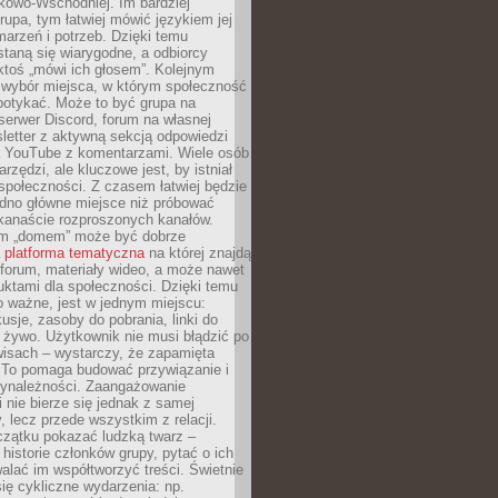
kowo-Wschodniej. Im bardziej
rupa, tym łatwiej mówić językiem jej
arzeń i potrzeb. Dzięki temu
taną się wiarygodne, a odbiorcy
ktoś „mówi ich głosem”. Kolejnym
 wybór miejsca, w którym społeczność
potykać. Może to być grupa na
erwer Discord, forum na własnej
sletter z aktywną sekcją odpowiedzi
a YouTube z komentarzami. Wiele osób
arzędzi, ale kluczowe jest, by istniał
społeczności. Z czasem łatwiej będzie
dno główne miejsce niż próbować
lkanaście rozproszonych kanałów.
im „domem” może być dobrze
a
platforma tematyczna
na której znajdą
, forum, materiały wideo, a może nawet
uktami dla społeczności. Dzięki temu
 ważne, jest w jednym miejscu:
usje, zasoby do pobrania, linki do
 żywo. Użytkownik nie musi błądzić po
wisach – wystarczy, że zapamięta
. To pomaga budować przywiązanie i
zynależności. Zaangażowanie
 nie bierze się jednak z samej
y, lecz przede wszystkim z relacji.
czątku pokazać ludzką twarz –
historie członków grupy, pytać o ich
alać im współtworzyć treści. Świetnie
ię cykliczne wydarzenia: np.