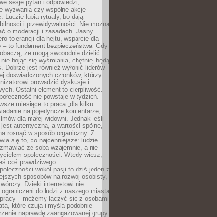
we sesje pytań i odpowiedzi,
e wyzwania czy wspólne akcje
. Ludzie lubią rytuały, bo dają
bilności i przewidywalności. Nie można
ać o moderacji i zasadach. Jasny
ro tolerancji dla hejtu, wsparcie dla
 – to fundament bezpieczeństwa. Gdy
zobaczą, że mogą swobodnie dzielić
, nie bojąc się wyśmiania, chętniej będą
s. Dobrze jest również wyłonić liderów
ziej doświadczonych członków, którzy
izatorowi prowadzić dyskusje i
ych. Ostatni element to cierpliwość.
połeczność nie powstaje w tydzień.
sze miesiące to praca „dla kilku
wiadanie na pojedyncze komentarze,
ilmów dla małej widowni. Jednak jeśli
jest autentyczna, a wartości spójne,
na rosnąć w sposób organiczny. Z
ia się to, co najcenniejsze: ludzie
ozmawiać ze sobą wzajemnie, a nie
życielem społeczności. Wtedy wiesz,
eś coś prawdziwego.
ołeczności wokół pasji to dziś jeden z
ejszych sposobów na rozwój osobisty,
twórczy. Dzięki internetowi nie
 ograniczeni do ludzi z naszego miasta
 pracy – możemy łączyć się z osobami
ata, które czują i myślą podobnie.
rzenie naprawdę zaangażowanej grupy