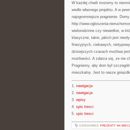
W każdej chwili możemy to niemn
wedle własnego projektu. A w pe
najogromniejsze pragnienie. Domy 
http://www.ogloszenia-nieruchomos
wielorodzinne czy niewielkie, w k
klasyczne, takie, jakich jest nie
finezyjnych, ciekawych, nietypow
dzisiejszych czasach możliwa jes
możliwości. A zdarza się, ze nie
Pragniemy, aby dom był szczególny
mieszkalny. Jest to nasze gniazdk
1.
nawigacja
2.
nawigacja
3.
wpisy
4.
spis tresci
5.
spis tresci
CATEGORIES:
PREZENTY NA WIECZ