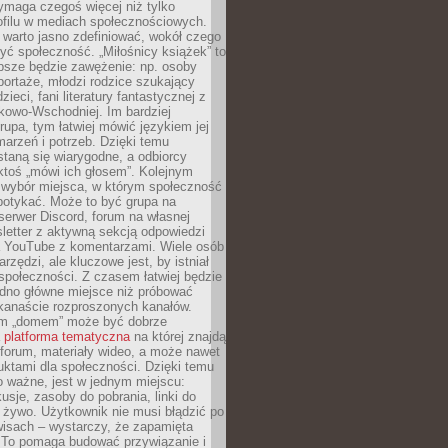
ymaga czegoś więcej niż tylko
ofilu w mediach społecznościowych.
warto jasno zdefiniować, wokół czego
yć społeczność. „Miłośnicy książek” to
psze będzie zawężenie: np. osoby
portaże, młodzi rodzice szukający
zieci, fani literatury fantastycznej z
kowo-Wschodniej. Im bardziej
rupa, tym łatwiej mówić językiem jej
arzeń i potrzeb. Dzięki temu
taną się wiarygodne, a odbiorcy
ktoś „mówi ich głosem”. Kolejnym
 wybór miejsca, w którym społeczność
potykać. Może to być grupa na
erwer Discord, forum na własnej
sletter z aktywną sekcją odpowiedzi
a YouTube z komentarzami. Wiele osób
arzędzi, ale kluczowe jest, by istniał
społeczności. Z czasem łatwiej będzie
dno główne miejsce niż próbować
lkanaście rozproszonych kanałów.
im „domem” może być dobrze
a
platforma tematyczna
na której znajdą
, forum, materiały wideo, a może nawet
uktami dla społeczności. Dzięki temu
 ważne, jest w jednym miejscu:
usje, zasoby do pobrania, linki do
 żywo. Użytkownik nie musi błądzić po
wisach – wystarczy, że zapamięta
. To pomaga budować przywiązanie i