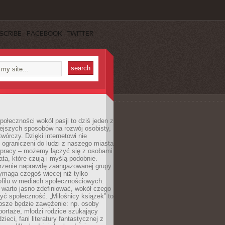
SCRIBE
FACEBOOK
TWITTER
ołeczności wokół pasji to dziś jeden z
ejszych sposobów na rozwój osobisty,
twórczy. Dzięki internetowi nie
 ograniczeni do ludzi z naszego miasta
 pracy – możemy łączyć się z osobami
ata, które czują i myślą podobnie.
rzenie naprawdę zaangażowanej grupy
ymaga czegoś więcej niż tylko
ofilu w mediach społecznościowych.
warto jasno zdefiniować, wokół czego
yć społeczność. „Miłośnicy książek” to
psze będzie zawężenie: np. osoby
portaże, młodzi rodzice szukający
zieci, fani literatury fantastycznej z