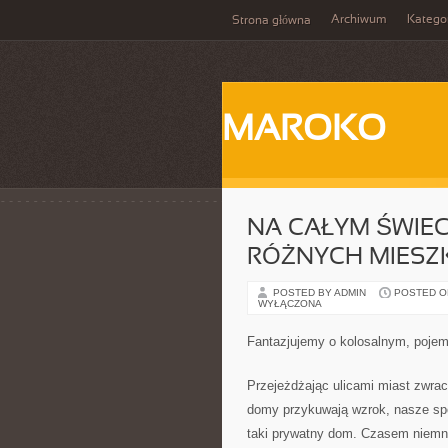
Archiwum
Katego
Strona główna
MAROKO
NA CAŁYM ŚWIEC
RÓŻNYCH MIESZ
POSTED BY ADMIN
POSTED ON
WYŁĄCZONA
Fantazjujemy o kolosalnym, poj
Przejeżdżając ulicami miast zwra
domy przykuwają wzrok, nasze spo
taki prywatny dom. Czasem niemn