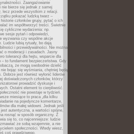
zynależności. Zaangażowanie
 nie bierze się jednak z samej
y, lecz przede wszystkim z relacji.
czątku pokazać ludzką twarz –
historie członków grupy, pytać o ich
alać im współtworzyć treści. Świetnie
ię cykliczne wydarzenia: np.
we sesje pytań i odpowiedzi,
e wyzwania czy wspólne akcje
. Ludzie lubią rytuały, bo dają
bilności i przewidywalności. Nie można
ać o moderacji i zasadach. Jasny
ro tolerancji dla hejtu, wsparcie dla
 – to fundament bezpieczeństwa. Gdy
zobaczą, że mogą swobodnie dzielić
, nie bojąc się wyśmiania, chętniej będą
s. Dobrze jest również wyłonić liderów
ziej doświadczonych członków, którzy
izatorowi prowadzić dyskusje i
ych. Ostatni element to cierpliwość.
połeczność nie powstaje w tydzień.
sze miesiące to praca „dla kilku
wiadanie na pojedyncze komentarze,
ilmów dla małej widowni. Jednak jeśli
jest autentyczna, a wartości spójne,
na rosnąć w sposób organiczny. Z
ia się to, co najcenniejsze: ludzie
ozmawiać ze sobą wzajemnie, a nie
życielem społeczności. Wtedy wiesz,
eś coś prawdziwego.