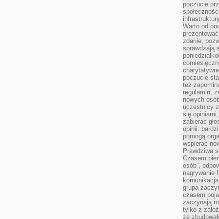
poczucie pr
społeczności
infrastruktur
Warto od po
prezentować 
zdanie, pozw
sprawdzają s
poniedziałko
comiesięczn
charytatywne
poczucie sta
też zapomin
regulamin, ze
nowych osób
uczestnicy 
się opiniami
zabierać gło
opinii: bard
pomogą organ
wspierać now
Prawdziwa s
Czasem pierw
osób”, odpo
nagrywanie f
komunikacja 
grupa zaczy
czasem pojaw
zaczynają r
tylko z zało
że zbudował