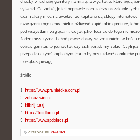
choćby w rachubę garnitury na miarę, a więc takie, które będą ba
sylwetki. Co zrobić, jeżeli naprawdę nam zależy na zakupie tych 
Cóż, należy mieć na uwadze, że kapitalne są sklepy internetowe. 
rozwiązaniu będziemy mieli możliwość kupić takie garnitury, które
pod wszystkimi względami. Co jak jako, lecz co do tego nie moż
żaden mężczyzna. I choć pewne obawy są zrozumiałe, w końcu dl
dobrać garnitur, to jednak tak czy siak poradzimy sobie. Czyli 
przypadku czymś kapitalnym jest to by poszukiwać garniturów pr
to większą uwagę!
źródło:
———————————
1.
https://www.pralniafoka.com.pl
2.
zobacz więcej
3.
kliknij tutaj
4.
https://foodforce.pl
5.
https://www.spdobrcz.pl
CATEGORIES:
CIĄGNIKI