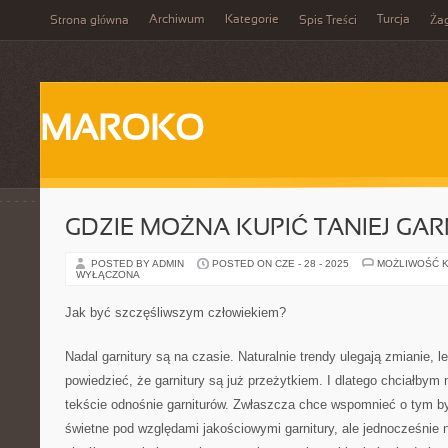
Archiwum
Kategorie
Turcja
Strona główna
Spis Treści
Ża
MAROKO
GDZIE MOŻNA KUPIĆ TANIEJ GAR
POSTED BY ADMIN
POSTED ON CZE - 28 - 2025
MOŻLIWOŚĆ 
WYŁĄCZONA
Jak być szczęśliwszym człowiekiem?
Nadal garnitury są na czasie. Naturalnie trendy ulegają zmianie, 
powiedzieć, że garnitury są już przeżytkiem. I dlatego chciałbym
tekście odnośnie garniturów. Zwłaszcza chce wspomnieć o tym by
świetne pod względami jakościowymi garnitury, ale jednocześnie