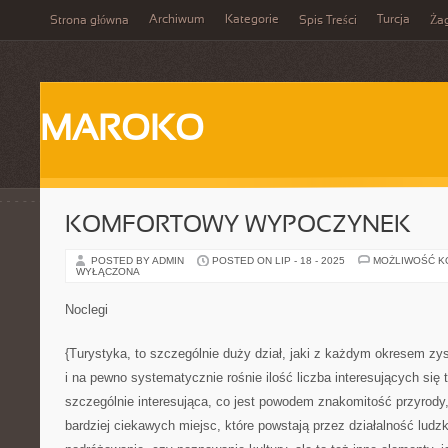
Archiwum
Kategorie
Turcja
Strona główna
Spis Treści
Ża
MAROKO
KOMFORTOWY WYPOCZYNEK
POSTED BY ADMIN
POSTED ON LIP - 18 - 2025
MOŻLIWOŚĆ 
WYŁĄCZONA
Noclegi
{Turystyka, to szczególnie duży dział, jaki z każdym okresem zys
i na pewno systematycznie rośnie ilość liczba interesujących się 
szczególnie interesująca, co jest powodem znakomitość przyrody,
bardziej ciekawych miejsc, które powstają przez działalność ludzk