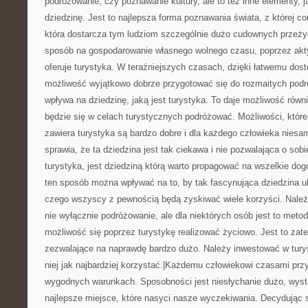
podróżowanie, czy poznawanie kultury, ale to też inne elementy, j
dziedzinę. Jest to najlepsza forma poznawania świata, z której cor
która dostarcza tym ludziom szczególnie dużo cudownych przeżyć
sposób na gospodarowanie własnego wolnego czasu, poprzez akt
oferuje turystyka. W teraźniejszych czasach, dzięki łatwemu dos
możliwość wyjątkowo dobrze przygotować się do rozmaitych podr
wpływa na dziedzinę, jaką jest turystyka. To daje możliwość równi
będzie się w celach turystycznych podróżować. Możliwości, któr
zawiera turystyka są bardzo dobre i dla każdego człowieka niesa
sprawia, że ta dziedzina jest tak ciekawa i nie pozwalająca o sob
turystyka, jest dziedziną którą warto propagować na wszelkie do
ten sposób można wpływać na to, by tak fascynująca dziedzina u
czego wszyscy z pewnością będą zyskiwać wiele korzyści. Należy
nie wyłącznie podróżowanie, ale dla niektórych osób jest to meto
możliwość się poprzez turystykę realizować życiowo. Jest to zate
zezwalające na naprawdę bardzo dużo. Należy inwestować w turys
niej jak najbardziej korzystać.|Każdemu człowiekowi czasami pr
wygodnych warunkach. Sposobności jest niesłychanie dużo, wysta
najlepsze miejsce, które nasyci nasze wyczekiwania. Decydując si