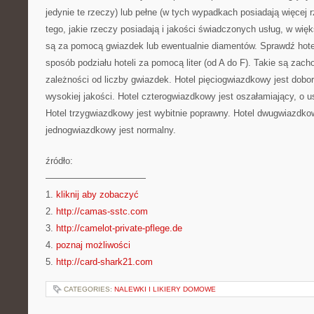
jedynie te rzeczy) lub pełne (w tych wypadkach posiadają więcej 
tego, jakie rzeczy posiadają i jakości świadczonych usług, w wię
są za pomocą gwiazdek lub ewentualnie diamentów. Sprawdź hotel
sposób podziału hoteli za pomocą liter (od A do F). Takie są zach
zależności od liczby gwiazdek. Hotel pięciogwiazdkowy jest dob
wysokiej jakości. Hotel czterogwiazdkowy jest oszałamiający, o u
Hotel trzygwiazdkowy jest wybitnie poprawny. Hotel dwugwiazdkow
jednogwiazdkowy jest normalny.
źródło:
———————————
1.
kliknij aby zobaczyć
2.
http://camas-sstc.com
3.
http://camelot-private-pflege.de
4.
poznaj możliwości
5.
http://card-shark21.com
CATEGORIES:
NALEWKI I LIKIERY DOMOWE