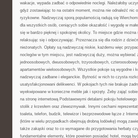
wakacje, wypada zadbać o odpowiednie noclegi. Należałoby uczy
gdyż zostawiając to na ostatni moment, można nie odnaleźć nic od
ryzykowne. Nadzwyczaj sporą popularnością radują się Wierchomla
dla wszystkich osób, ceniących sobie okazałość i wygodę w małej
się w bardzo pięknej i spokojnej okolicy. To miejsce gdzie można
relaksując się i odpoczywając. Przeznacza się dla rodzin z dziećmi
nieżonatych. Opłaty są nadzwyczaj niskie, każdemu więc przypa
noclegów w tym miejscu, jest nadzwyczaj duży, można wybierać
jednoosobowych, dwuosobowych, trzyosobowych, czteroosobowych
apartamentów wieloosobowych. Wszystkie pokoje są wygodne i k
nadzwyczaj zadbane i eleganckie. Bytność w nich to czysta rozk
usatysfakcjonowani delikwenci. W pokojach tych nie brakuje żadn
wyekwipowane w konieczne meble jak i sprzęty. Żeby zająć sobie 
na stronę internetową Podstawowymi detalami pokoju hotelowego 
stolik z krzesłem oraz zlewozmywak. Innymi cechami reprezent
toaleta, telefon, budzik, telewizor i bezprzewodowe łącze z Intern
(które w wielu przypadkach obejmują drobną lodówkę) mogą zawier
także zakąski oraz to co wymagane do przygotowania herbaty czy
fundamentalne elementy, które powinien posiadać hotel, mogą być