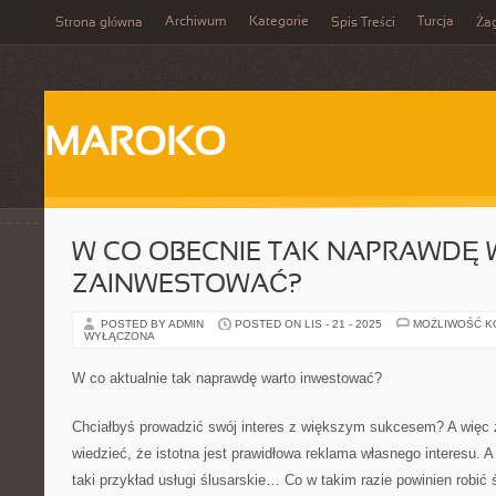
Archiwum
Kategorie
Turcja
Strona główna
Spis Treści
Ża
MAROKO
W CO OBECNIE TAK NAPRAWDĘ
ZAINWESTOWAĆ?
POSTED BY ADMIN
POSTED ON LIS - 21 - 2025
MOŻLIWOŚĆ 
WYŁĄCZONA
W co aktualnie tak naprawdę warto inwestować?
Chciałbyś prowadzić swój interes z większym sukcesem? A więc
wiedzieć, że istotna jest prawidłowa reklama własnego interesu.
taki przykład usługi ślusarskie… Co w takim razie powinien robić 