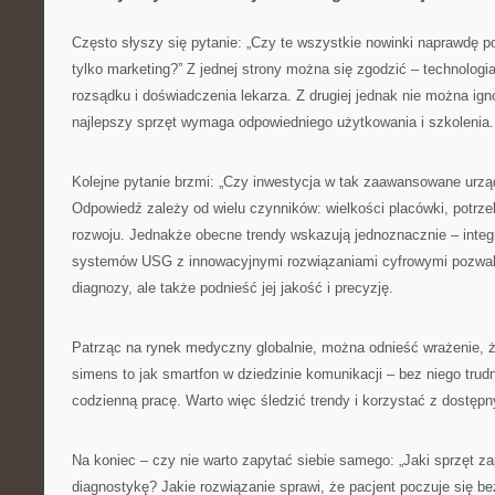
Często słyszy się pytanie: „Czy te wszystkie nowinki naprawdę p
tylko marketing?” Z jednej strony można się zgodzić – technologi
rozsądku i doświadczenia lekarza. Z drugiej jednak nie można ign
najlepszy sprzęt wymaga odpowiedniego użytkowania i szkolenia.
Kolejne pytanie brzmi: „Czy inwestycja w tak zaawansowane urząd
Odpowiedź zależy od wielu czynników: wielkości placówki, potrz
rozwoju. Jednakże obecne trendy wskazują jednoznacznie – inte
systemów USG z innowacyjnymi rozwiązaniami cyfrowymi pozwala
diagnozy, ale także podnieść jej jakość i precyzję.
Patrząc na rynek medyczny globalnie, można odnieść wrażenie, ż
simens to jak smartfon w dziedzinie komunikacji – bez niego trud
codzienną pracę. Warto więc śledzić trendy i korzystać z dostęp
Na koniec – czy nie warto zapytać siebie samego: „Jaki sprzęt z
diagnostykę? Jakie rozwiązanie sprawi, że pacjent poczuje się b