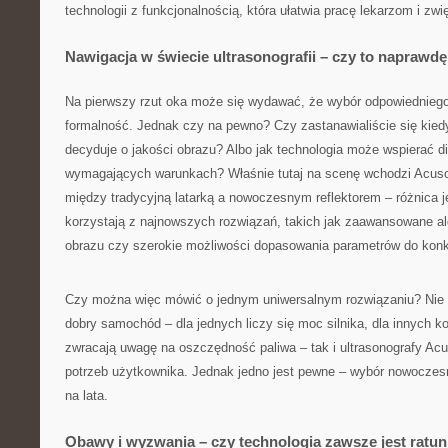
technologii z funkcjonalnością, która ułatwia pracę lekarzom i zw
Nawigacja w świecie ultrasonografii – czy to naprawd
Na pierwszy rzut oka może się wydawać, że wybór odpowiednieg
formalność. Jednak czy na pewno? Czy zastanawialiście się kied
decyduje o jakości obrazu? Albo jak technologia może wspierać d
wymagających warunkach? Właśnie tutaj na scenę wchodzi Acuso
między tradycyjną latarką a nowoczesnym reflektorem – różnica j
korzystają z najnowszych rozwiązań, takich jak zaawansowane a
obrazu czy szerokie możliwości dopasowania parametrów do konkr
Czy można więc mówić o jednym uniwersalnym rozwiązaniu? Nie 
dobry samochód – dla jednych liczy się moc silnika, dla innych ko
zwracają uwagę na oszczędność paliwa – tak i ultrasonografy Ac
potrzeb użytkownika. Jednak jedno jest pewne – wybór nowoczesn
na lata.
Obawy i wyzwania – czy technologia zawsze jest ratu