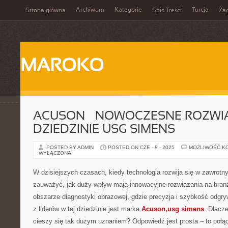
Archiwum
Kategorie
Turcja
Strona główna
Spis Treści
Ża
MAROKO
ACUSON – NOWOCZESNE ROZWI
DZIEDZINIE USG SIMENS
POSTED BY ADMIN
POSTED ON CZE - 8 - 2025
MOŻLIWOŚĆ K
WYŁĄCZONA
W dzisiejszych czasach, kiedy technologia rozwija się w zawrotn
zauważyć, jak duży wpływ mają innowacyjne rozwiązania na bra
obszarze diagnostyki obrazowej, gdzie precyzja i szybkość odgr
z liderów w tej dziedzinie jest marka
Acuson,usg simens
. Dlacze
cieszy się tak dużym uznaniem? Odpowiedź jest prosta – to połą