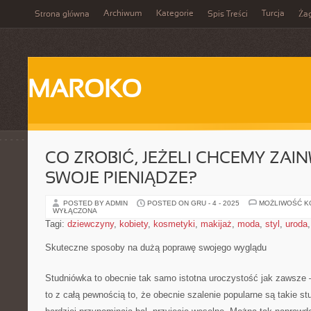
Archiwum
Kategorie
Turcja
Strona główna
Spis Treści
Ża
MAROKO
CO ZROBIĆ, JEŻELI CHCEMY ZA
SWOJE PIENIĄDZE?
POSTED BY ADMIN
POSTED ON GRU - 4 - 2025
MOŻLIWOŚĆ 
WYŁĄCZONA
Tagi:
dziewczyny
,
kobiety
,
kosmetyki
,
makijaż
,
moda
,
styl
,
uroda
Skuteczne sposoby na dużą poprawę swojego wyglądu
Studniówka to obecnie tak samo istotna uroczystość jak zawsze –
to z całą pewnością to, że obecnie szalenie popularne są takie st