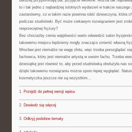
bardziej przypominają bal, przyjęcie weselne. Można tak naprawd
to i tak jedno z najbardziej istotnych wydarzeń w trakcie naszego
zastanówmy, co w takim razie powinna robić dziewczyna, która ch
podczas studniówki. Być może ciekawym rozwiązaniem jest zrob
nieprzeciętnej fryzury?
Bez chociażby cienia wątpliwości warto odwiedzić salon fryzjerski
takowemu miejscu będziemy mogły znacząco zmienić własną fryzu
Wrocław jest niemalże na wagę złota, więc trzeba porozglądać się,
fachowca, który jest niemalże artystą w swoim fachu. Trzeba wie
dziesiątkę jest również to, aby przed studniówką obsłużyła nas 
dzięki takowemu rozwiązaniu można sporo lepiej wyglądać. Natural
kosmetyczka jeszcze nie są wszystkim…
1.
Przejdź do pełnej wersji wpisu
2.
Dowiedz się więcej
3.
Odkryj podobne tematy