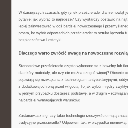
W dzisiejszych czasach, gdy rynek prześcieradeł dla niemowląt je
pytanie: jak wybrać to najlepsze? Czy wystarczy postawić na naj
lepiej zainwestować w coś bardziej nowoczesnego i przemyślaneg
prosta, bo wybór odpowiednich prześcieradeł to sztuka łączenia f
bezpieczeństwa i estetyki.
Dlaczego warto zwrócić uwagę na nowoczesne rozwią
Standardowe prześcieradła często wykonane są z bawełny lub flane
dla skóry materiały, ale czy nie można czegoś więcej? Obecnie c
pojawiają się rozwiązania z technologiami antybakteryjnymi, odd
z dodatkową ochroną przed wilgocią. To jak wybór między zwyk
w jednym przypadku dostajesz podstawę, a w drugim – rozwiąza
najbardziej wymagających warunków.
Zastanawiasz się, czy takie technologie rzeczywiście mają znac
tradycyjne prześcieradło? Odpowiem tak: w przypadku niemowląt