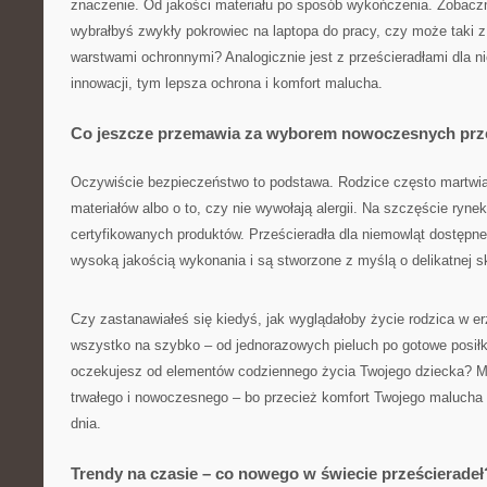
znaczenie. Od jakości materiału po sposób wykończenia. Zobaczm
wybrałbyś zwykły pokrowiec na laptopa do pracy, czy może taki z 
warstwami ochronnymi? Analogicznie jest z prześcieradłami dla n
innowacji, tym lepsza ochrona i komfort malucha.
Co jeszcze przemawia za wyborem nowoczesnych prze
Oczywiście bezpieczeństwo to podstawa. Rodzice często martwi
materiałów albo o to, czy nie wywołają alergii. Na szczęście rynek
certyfikowanych produktów. Prześcieradła dla niemowląt dostępne 
wysoką jakością wykonania i są stworzone z myślą o delikatnej 
Czy zastanawiałeś się kiedyś, jak wyglądałoby życie rodzica w er
wszystko na szybko – od jednorazowych pieluch po gotowe posiłki
oczekujesz od elementów codziennego życia Twojego dziecka? M
trwałego i nowoczesnego – bo przecież komfort Twojego malucha
dnia.
Trendy na czasie – co nowego w świecie prześcieradeł