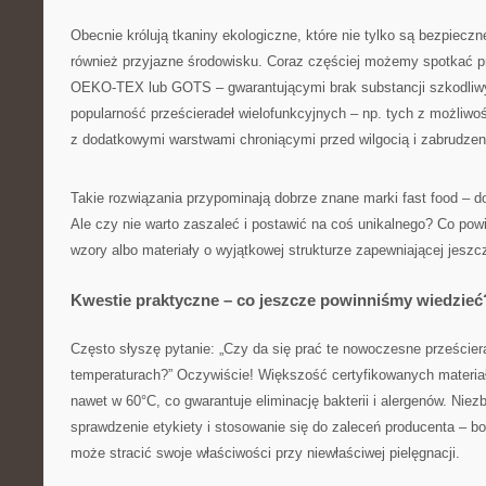
Obecnie królują tkaniny ekologiczne, które nie tylko są bezpieczn
również przyjazne środowisku. Coraz częściej możemy spotkać pr
OEKO-TEX lub GOTS – gwarantującymi brak substancji szkodliw
popularność prześcieradeł wielofunkcyjnych – np. tych z możliwoś
z dodatkowymi warstwami chroniącymi przed wilgocią i zabrudzen
Takie rozwiązania przypominają dobrze znane marki fast food – d
Ale czy nie warto zaszaleć i postawić na coś unikalnego? Co po
wzory albo materiały o wyjątkowej strukturze zapewniającej jeszc
Kwestie praktyczne – co jeszcze powinniśmy wiedzieć
Często słyszę pytanie: „Czy da się prać te nowoczesne przeście
temperaturach?” Oczywiście! Większość certyfikowanych materiał
nawet w 60°C, co gwarantuje eliminację bakterii i alergenów. Niez
sprawdzenie etykiety i stosowanie się do zaleceń producenta – b
może stracić swoje właściwości przy niewłaściwej pielęgnacji.