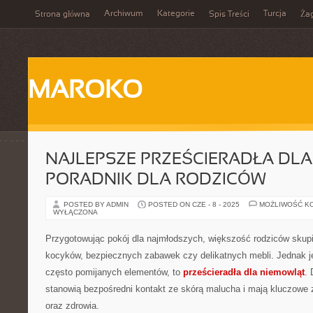
Archiwum
Kategorie
Turcja
Strona główna
Spis Treści
Ża
MAROKO
NAJLEPSZE PRZEŚCIERADŁA DLA
PORADNIK DLA RODZICÓW
POSTED BY ADMIN
POSTED ON CZE - 8 - 2025
MOŻLIWOŚĆ K
WYŁĄCZONA
Przygotowując pokój dla najmłodszych, większość rodziców skup
kocyków, bezpiecznych zabawek czy delikatnych mebli. Jednak j
często pomijanych elementów, to
prześcieradła dla niemowląt
.
stanowią bezpośredni kontakt ze skórą malucha i mają kluczowe 
oraz zdrowia.