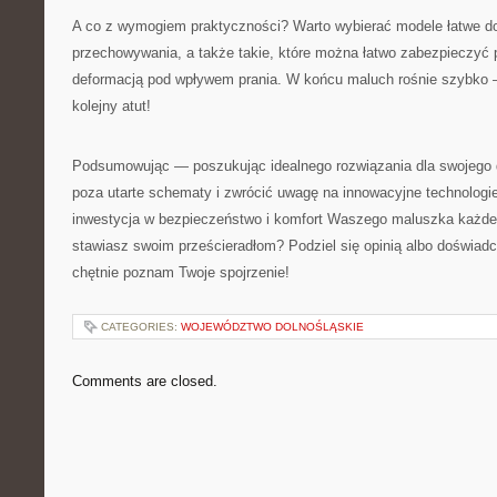
A co z wymogiem praktyczności? Warto wybierać modele łatwe do
przechowywania, a także takie, które można łatwo zabezpieczyć 
deformacją pod wpływem prania. W końcu maluch rośnie szybko –
kolejny atut!
Podsumowując — poszukując idealnego rozwiązania dla swojego d
poza utarte schematy i zwrócić uwagę na innowacyjne technologie 
inwestycja w bezpieczeństwo i komfort Waszego maluszka każdego
stawiasz swoim prześcieradłom? Podziel się opinią albo doświ
chętnie poznam Twoje spojrzenie!
CATEGORIES:
WOJEWÓDZTWO DOLNOŚLĄSKIE
Comments are closed.