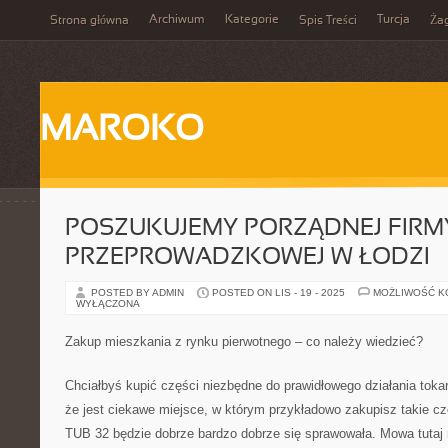
Archiwum
Kategorie
Turcja
Strona główna
Spis Treści
Ża
MAROKO
POSZUKUJEMY PORZĄDNEJ FIRM
PRZEPROWADZKOWEJ W ŁODZI
POSTED BY ADMIN
POSTED ON LIS - 19 - 2025
MOŻLIWOŚĆ 
WYŁĄCZONA
Zakup mieszkania z rynku pierwotnego – co należy wiedzieć?
Chciałbyś kupić części niezbędne do prawidłowego działania tokar
że jest ciekawe miejsce, w którym przykładowo zakupisz takie cz
TUB 32 będzie dobrze bardzo dobrze się sprawowała. Mowa tutaj 