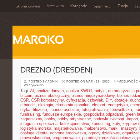
Archiwum
Kategorie
Turcja
Strona główna
Spis Treści
Ża
MAROKO
DREZNO (DRESDEN)
POSTED BY ADMIN
POSTED ON MAR - 12 - 2026
MOŻLIWOŚĆ 
WYŁĄCZONA
Tagi:
AI
,
analiza danych
,
analiza SWOT
,
antyki
,
automatyzacja p
bitcoin
,
biznes ekologiczny
,
biznes międzynarodowy
,
biznes rodzi
CSR
,
CSR korporacyjny
,
cyfryzacja
,
człowiek
,
DIY
,
dotacje
,
duch
e-handel
,
ekologia
,
ekonomia globalna
,
eksport
,
energetyka
,
energ
etyka
,
filozofia
,
finanse osobiste
,
fotografowanie
,
fotowoltaika
,
fr
fundraising
,
fundusze europejskie
,
gospodarka odpadami
,
green b
zagraniczny
,
hobby
,
hobby artystyczne
,
hodowla zwierząt
,
import
integracja społeczna
,
kolekcjonerstwo
,
konsulting
,
koty
,
kryptowal
logistyka morska
,
majsterkowanie
,
małżeństwo
,
marki
,
maszyny 
obsługa klienta
,
ochrona środowiska
,
ogrody działkowe
,
organizac
prawo własności
,
programowanie
,
przedsiębiorczość społeczna
,
p