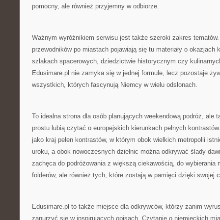
pomocny, ale również przyjemny w odbiorze.
Ważnym wyróżnikiem serwisu jest także szeroki zakres tematów
przewodników po miastach pojawiają się tu materiały o okazjach ku
szlakach spacerowych, dziedzictwie historycznym czy kulinarnych
Edusimare.pl nie zamyka się w jednej formule, lecz pozostaje ż
wszystkich, których fascynują Niemcy w wielu odsłonach.
To idealna strona dla osób planujących weekendową podróż, ale ta
prostu lubią czytać o europejskich kierunkach pełnych kontrastó
jako kraj pełen kontrastów, w którym obok wielkich metropolii ist
uroku, a obok nowoczesnych dzielnic można odkrywać ślady daw
zachęca do podróżowania z większą ciekawością, do wybierania m
folderów, ale również tych, które zostają w pamięci dzięki swojej
Edusimare.pl to także miejsce dla odkrywców, którzy zanim wyrus
zanurzyć się w inspirujących opisach. Czytanie o niemieckich m