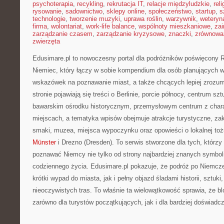
psychoterapia
,
recykling
,
rekrutacja IT
,
relacje międzyludzkie
,
reli
rysowanie
,
sadownictwo
,
sklepy online
,
społeczeństwo
,
startup
,
s
technologie
,
tworzenie muzyki
,
uprawa roślin
,
warzywnik
,
weteryna
firma
,
wolontariat
,
work-life balance
,
wspólnoty mieszkaniowe
,
zai
zarządzanie czasem
,
zarządzanie kryzysowe
,
znaczki
,
zrównowa
zwierzęta
Edusimare.pl to nowoczesny portal dla podróżników poświęcony R
Niemiec, który łączy w sobie kompendium dla osób planujących 
wskazówek na poznawanie miast, a także chcących lepiej zrozum
stronie pojawiają się treści o Berlinie, porcie północy, centrum szt
bawarskim ośrodku historycznym, przemysłowym centrum z chara
miejscach, a tematyka wpisów obejmuje atrakcje turystyczne, zak
smaki, muzea, miejsca wypoczynku oraz opowieści o lokalnej toż
Münster
i Drezno (Dresden). To serwis stworzone dla tych, którz
poznawać Niemcy nie tylko od strony najbardziej znanych symboli
codziennego życia. Edusimare.pl pokazuje, że podróż po Niemc
krótki wypad do miasta, jak i pełny objazd śladami historii, sztu
nieoczywistych tras. To właśnie ta wielowątkowość sprawia, że 
zarówno dla turystów początkujących, jak i dla bardziej doświad