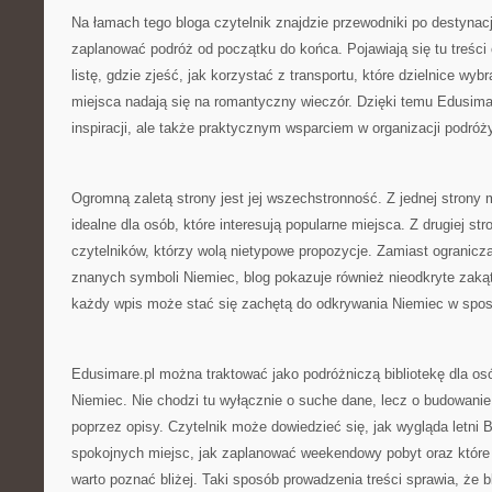
Na łamach tego bloga czytelnik znajdzie przewodniki po destynac
zaplanować podróż od początku do końca. Pojawiają się tu treści
listę, gdzie zjeść, jak korzystać z transportu, które dzielnice wyb
miejsca nadają się na romantyczny wieczór. Dzięki temu Edusimare
inspiracji, ale także praktycznym wsparciem w organizacji podróż
Ogromną zaletą strony jest jej wszechstronność. Z jednej strony
idealne dla osób, które interesują popularne miejsca. Z drugiej str
czytelników, którzy wolą nietypowe propozycje. Zamiast ograniczać
znanych symboli Niemiec, blog pokazuje również nieodkryte zakąt
każdy wpis może stać się zachętą do odkrywania Niemiec w sposó
Edusimare.pl można traktować jako podróżniczą bibliotekę dla os
Niemiec. Nie chodzi tu wyłącznie o suche dane, lecz o budowanie
poprzez opisy. Czytelnik może dowiedzieć się, jak wygląda letni B
spokojnych miejsc, jak zaplanować weekendowy pobyt oraz które 
warto poznać bliżej. Taki sposób prowadzenia treści sprawia, że bl