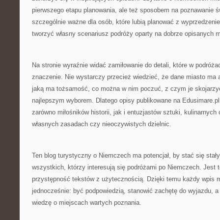
pierwszego etapu planowania, ale też sposobem na poznawanie ś
szczególnie ważne dla osób, które lubią planować z wyprzedzen
tworzyć własny scenariusz podróży oparty na dobrze opisanych m
Na stronie wyraźnie widać zamiłowanie do detali, które w podróż
znaczenie. Nie wystarczy przecież wiedzieć, że dane miasto ma at
jaką ma tożsamość, co można w nim poczuć, z czym je skojarzyć
najlepszym wyborem. Dlatego opisy publikowane na Edusimare.p
zarówno miłośników historii, jak i entuzjastów sztuki, kulinarnych
własnych zasadach czy nieoczywistych dzielnic.
Ten blog turystyczny o Niemczech ma potencjał, by stać się stał
wszystkich, którzy interesują się podróżami po Niemczech. Jest t
przystępność tekstów z użytecznością. Dzięki temu każdy wpis mo
jednocześnie: być podpowiedzią, stanowić zachętę do wyjazdu, a
wiedzę o miejscach wartych poznania.