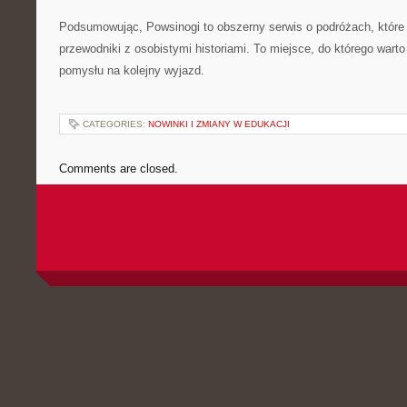
Podsumowując, Powsinogi to obszerny serwis o podróżach, które
przewodniki z osobistymi historiami. To miejsce, do którego wart
pomysłu na kolejny wyjazd.
CATEGORIES:
NOWINKI I ZMIANY W EDUKACJI
Comments are closed.