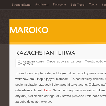
Archiwum
Kategorie
Turcja
Strona główna
Spis Treści
Ża
MAROKO
KAZACHSTAN I LITWA
POSTED BY ADMIN
POSTED ON LIS - 22 - 2025
MOŻLIWOŚĆ 
WYŁĄCZONA
Strona Powsinogi to portal, w którym miłość do odkrywania świat
wskazówkami i inspirującymi historiami. To podróżniczy dziennik 
sobie inspiracje, przygody i ciekawostki turystyczne. Ciekawe pa
odwiedzenia: Izrael i
Laos
. Na łamach tego serwisu każdy miłośni
artykuły, niezależnie od tego, czy stawia pierwsze kroki poza str
za sobą dziesiątki wypraw.