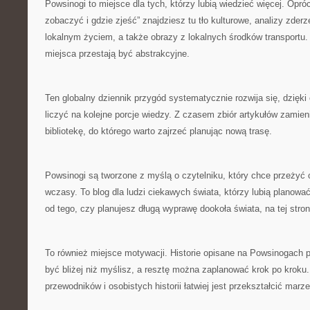
Powsinogi to miejsce dla tych, którzy lubią wiedzieć więcej. Opr
zobaczyć i gdzie zjeść” znajdziesz tu tło kulturowe, analizy zder
lokalnym życiem, a także obrazy z lokalnych środków transportu.
miejsca przestają być abstrakcyjne.
Ten globalny dziennik przygód systematycznie rozwija się, dzięk
liczyć na kolejne porcje wiedzy. Z czasem zbiór artykułów zamie
bibliotekę, do którego warto zajrzeć planując nową trasę.
Powsinogi są tworzone z myślą o czytelniku, który chce przeżyć 
wczasy. To blog dla ludzi ciekawych świata, którzy lubią planowa
od tego, czy planujesz długą wyprawę dookoła świata, na tej stro
To również miejsce motywacji. Historie opisane na Powsinogach
być bliżej niż myślisz, a resztę można zaplanować krok po kroku
przewodników i osobistych historii łatwiej jest przekształcić marze