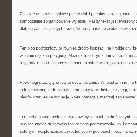
Znajdziesz tu szczegółowe przewodniki po miastach, regionach i kr
samodzielne zorganizowanie wyjazdu. Każdy tekst jest tworzony 
dlatego zamiast pustych frazesów otrzymasz sprawdzone wskazów
Ten blog podróżniczy to również źródło inspiracji na krótkie city b
wielomiesięczne przygody. Możesz tu odkryć kierunki, które nie 
turystów, a także najbardziej znane miasta świata, pokazane z n
Powsinogi stawiają na realne doświadczenia. W tekstach nie ma 
koloryzowania, za to pojawiają się prawdziwe historie z drogi, pr
błędów oraz realne sytuacje, które pomagają mądrzej zaplanować
Ten portal globtroterski jest skierowany do osób podróżujących n
miejsce znajdą tu zarówno fani taniego podróżowania, jak i amator
solowych eksploratorów, zakochanych w podróżach, rodzin z dzieć