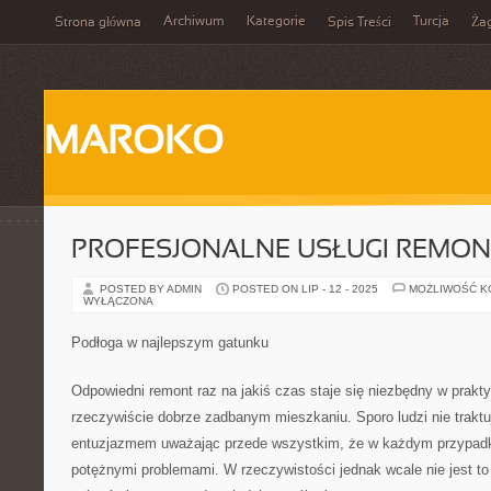
Archiwum
Kategorie
Turcja
Strona główna
Spis Treści
Ża
MAROKO
PROFESJONALNE USŁUGI REMO
POSTED BY ADMIN
POSTED ON LIP - 12 - 2025
MOŻLIWOŚĆ 
WYŁĄCZONA
Podłoga w najlepszym gatunku
Odpowiedni remont raz na jakiś czas staje się niezbędny w prak
rzeczywiście dobrze zadbanym mieszkaniu. Sporo ludzi nie traktu
entuzjazmem uważając przede wszystkim, że w każdym przypadku
potężnymi problemami. W rzeczywistości jednak wcale nie jest t