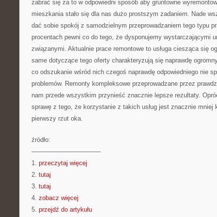
zabrać się za to w odpowiedni sposób aby gruntowne wyremonto
mieszkania stało się dla nas dużo prostszym zadaniem. Nade w
dać sobie spokój z samodzielnym przeprowadzaniem tego typu pra
procentach pewni co do tego, że dysponujemy wystarczającymi u
związanymi. Aktualnie prace remontowe to usługa ciesząca się o
same dotyczące tego oferty charakteryzują się naprawdę ogromn
co odszukanie wśród nich czegoś naprawdę odpowiedniego nie s
problemów. Remonty kompleksowe przeprowadzane przez prawdzi
nam przede wszystkim przynieść znacznie lepsze rezultaty. Opró
sprawę z tego, że korzystanie z takich usług jest znacznie mniej
pierwszy rzut oka.
źródło:
———————————
1.
przeczytaj więcej
2.
tutaj
3.
tutaj
4.
zobacz więcej
5.
przejdź do artykułu