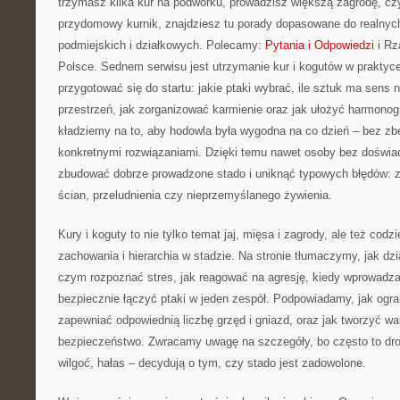
trzymasz kilka kur na podwórku, prowadzisz większą zagrodę, czy
przydomowy kurnik, znajdziesz tu porady dopasowane do realnyc
podmiejskich i działkowych. Polecamy:
Pytania i Odpowiedzi
i Rz
Polsce. Sednem serwisu jest utrzymanie kur i kogutów w praktyce
przygotować się do startu: jakie ptaki wybrać, ile sztuk ma sens
przestrzeń, jak zorganizować karmienie oraz jak ułożyć harmonog
kładziemy na to, aby hodowla była wygodna na co dzień – bez zbęd
konkretnymi rozwiązaniami. Dzięki temu nawet osoby bez doświa
zbudować dobrze prowadzone stado i uniknąć typowych błędów: zł
ścian, przeludnienia czy nieprzemyślanego żywienia.
Kury i koguty to nie tylko temat jaj, mięsa i zagrody, ale też cod
zachowania i hierarchia w stadzie. Na stronie tłumaczymy, jak dzi
czym rozpoznać stres, jak reagować na agresję, kiedy wprowadza
bezpiecznie łączyć ptaki w jeden zespół. Podpowiadamy, jak ogran
zapewniać odpowiednią liczbę grzęd i gniazd, oraz jak tworzyć war
bezpieczeństwo. Zwracamy uwagę na szczegóły, bo często to drobi
wilgoć, hałas – decydują o tym, czy stado jest zadowolone.