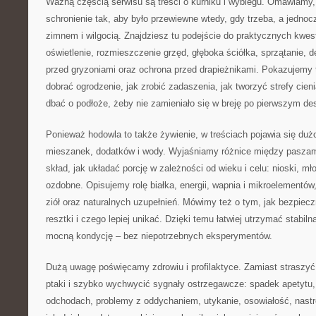
Ważną częścią serwisu są treści o kurniku i wybiegu. Omawiamy,
schronienie tak, aby było przewiewne wtedy, gdy trzeba, a jednoc
zimnem i wilgocią. Znajdziesz tu podejście do praktycznych kwesti
oświetlenie, rozmieszczenie grzęd, głęboka ściółka, sprzątanie, 
przed gryzoniami oraz ochrona przed drapieżnikami. Pokazujemy t
dobrać ogrodzenie, jak zrobić zadaszenia, jak tworzyć strefy cienia
dbać o podłoże, żeby nie zamieniało się w breję po pierwszym de
Ponieważ hodowla to także żywienie, w treściach pojawia się duż
mieszanek, dodatków i wody. Wyjaśniamy różnice między paszam
skład, jak układać porcję w zależności od wieku i celu: nioski, mło
ozdobne. Opisujemy rolę białka, energii, wapnia i mikroelementów,
ziół oraz naturalnych uzupełnień. Mówimy też o tym, jak bezpie
resztki i czego lepiej unikać. Dzięki temu łatwiej utrzymać stabiln
mocną kondycję – bez niepotrzebnych eksperymentów.
Dużą uwagę poświęcamy zdrowiu i profilaktyce. Zamiast straszy
ptaki i szybko wychwycić sygnały ostrzegawcze: spadek apetytu,
odchodach, problemy z oddychaniem, utykanie, osowiałość, nast