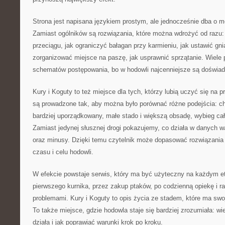
Strona jest napisana językiem prostym, ale jednocześnie dba o me
Zamiast ogólników są rozwiązania, które można wdrożyć od razu: 
przeciągu, jak ograniczyć bałagan przy karmieniu, jak ustawić gni
zorganizować miejsce na paszę, jak usprawnić sprzątanie. Wiele
schematów postępowania, bo w hodowli najcenniejsze są doświad
Kury i Koguty to też miejsce dla tych, którzy lubią uczyć się na 
są prowadzone tak, aby można było porównać różne podejścia: ch
bardziej uporządkowany, małe stado i większą obsadę, wybieg ca
Zamiast jedynej słusznej drogi pokazujemy, co działa w danych wa
oraz minusy. Dzięki temu czytelnik może dopasować rozwiązania 
czasu i celu hodowli.
W efekcie powstaje serwis, który ma być użyteczny na każdym et
pierwszego kurnika, przez zakup ptaków, po codzienną opiekę i r
problemami. Kury i Koguty to opis życia ze stadem, które ma swoj
To także miejsce, gdzie hodowla staje się bardziej zrozumiała: wie
działa i jak poprawiać warunki krok po kroku.