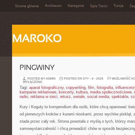
Archiwum
Kategorie
Turcja
Strona główna
Spis Treści
Ża
MAROKO
PINGWINY
POSTED BY ADMIN
POSTED ON STY - 4 - 2026
MOŻLIWOŚĆ K
WYŁĄCZONA
Tagi:
aparat fotograficzny
,
copywriting
,
film
,
fotografia
,
influencerz
kampanie reklamowe
,
koncerty
,
kultura
,
media społecznościowe
,
radio
,
reklama w sieci
,
retusz
,
seriale
,
social media
,
spektakle
,
sz
Kury i Koguty to kompendium dla osób, które chcą opanować świa
od pierwszych kroków z kurami nioskami, przez wychów piskląt, 
stada przez cały rok. Strona powstała z myślą o tych, którzy mar
samowystarczalność i chcą prowadzić chów w sposób bezpieczny.