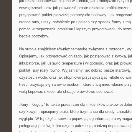
jak działa podstawowa higiena w kurniku, jak zmniejszać ryzyko
wewnętrznych oraz jak prowadzić proste działania profilaktyczne
przygotować pakiet pierwszej pomocy dla hodowcy i jak reagowa
drobne rany, urazy, osłabienie po upałach czy spadek formy zimą.
pomóc w rozpoznaniu problemu i lepszym przygotowaniu do rozmow
będzie potrzebny.
Na stronie znajdziesz również tematykę związaną z rozrodem, 
Opisujemy, jak przygotować gniazdo, jak postępować z kwoką, ja
inkubatorze, jak ustawić temperaturę i wilgotność, oraz jak prowa
piskląt, aby rosły równo. Wyjaśniamy, jak dobrać paszę startową, 
czystość i wodę, oraz jak stopniowo przyzwyczajać młode do wa
treści przydają się zarówno osobom, które chcą mieć własne przyc
wolą kupować młode, ale chcą je prawidłowo odchować.
„Kury i Koguty” to także przestrzeń dla miłośników ptaków ozdo
użytkowym, opisujemy ptaki, które trzyma się dla urody, charakte
wyglądu. W tej części serwisu pojawiają się informacje o wymaga
pielęgnacji ptaków, które często potrzebują bardziej dopracowane