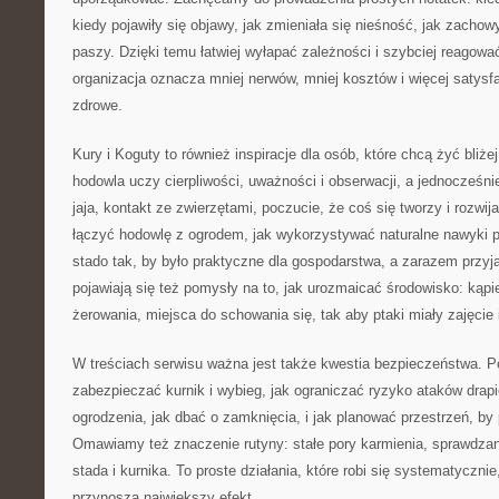
kiedy pojawiły się objawy, jak zmieniała się nieśność, jak zachow
paszy. Dzięki temu łatwiej wyłapać zależności i szybciej reagowa
organizacja oznacza mniej nerwów, mniej kosztów i więcej satysfak
zdrowe.
Kury i Koguty to również inspiracje dla osób, które chcą żyć bliż
hodowla uczy cierpliwości, uważności i obserwacji, a jednocześnie
jaja, kontakt ze zwierzętami, poczucie, że coś się tworzy i rozwij
łączyć hodowlę z ogrodem, jak wykorzystywać naturalne nawyki p
stado tak, by było praktyczne dla gospodarstwa, a zarazem przy
pojawiają się też pomysły na to, jak urozmaicać środowisko: kąpie
żerowania, miejsca do schowania się, tak aby ptaki miały zajęcie i
W treściach serwisu ważna jest także kwestia bezpieczeństwa. 
zabezpieczać kurnik i wybieg, jak ograniczać ryzyko ataków drapi
ogrodzenia, jak dbać o zamknięcia, i jak planować przestrzeń, by p
Omawiamy też znaczenie rutyny: stałe pory karmienia, sprawdzan
stada i kurnika. To proste działania, które robi się systematycznie
przynoszą największy efekt.