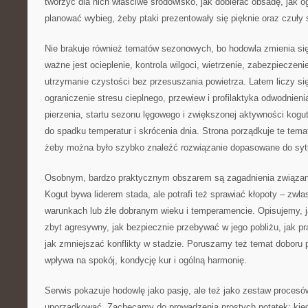
tworzyć dla nich właściwe środowisko, jak dobierać obsadę, jak og
planować wybieg, żeby ptaki prezentowały się pięknie oraz czuły 
Nie brakuje również tematów sezonowych, bo hodowla zmienia się
ważne jest ocieplenie, kontrola wilgoci, wietrzenie, zabezpiecze
utrzymanie czystości bez przesuszania powietrza. Latem liczy si
ograniczenie stresu cieplnego, przewiew i profilaktyka odwodnieni
pierzenia, startu sezonu lęgowego i zwiększonej aktywności kogut
do spadku temperatur i skrócenia dnia. Strona porządkuje te tem
żeby można było szybko znaleźć rozwiązanie dopasowane do sytu
Osobnym, bardzo praktycznym obszarem są zagadnienia związa
Kogut bywa liderem stada, ale potrafi też sprawiać kłopoty – zwł
warunkach lub źle dobranym wieku i temperamencie. Opisujemy, j
zbyt agresywny, jak bezpiecznie przebywać w jego pobliżu, jak 
jak zmniejszać konflikty w stadzie. Poruszamy też temat doboru p
wpływa na spokój, kondycję kur i ogólną harmonię.
Serwis pokazuje hodowlę jako pasję, ale też jako zestaw procesów
uporządkować. Zachęcamy do prowadzenia prostych notatek: kied