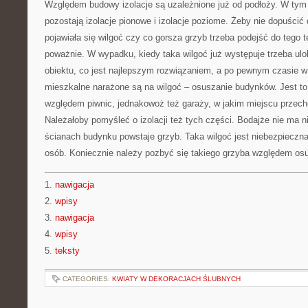
Względem budowy izolacje są uzależnione już od podłoży. W ty
pozostają izolacje pionowe i izolacje poziome. Żeby nie dopuścić
pojawiała się wilgoć czy co gorsza grzyb trzeba podejść do tego 
poważnie. W wypadku, kiedy taka wilgoć już występuje trzeba ul
obiektu, co jest najlepszym rozwiązaniem, a po pewnym czasie w 
mieszkalne narażone są na wilgoć – osuszanie budynków. Jest to
względem piwnic, jednakowoż też garaży, w jakim miejscu przec
Należałoby pomyśleć o izolacji też tych części. Bodajże nie ma ni
ścianach budynku powstaje grzyb. Taka wilgoć jest niebezpieczn
osób. Koniecznie należy pozbyć się takiego grzyba względem os
1.
nawigacja
2.
wpisy
3.
nawigacja
4.
wpisy
5.
teksty
CATEGORIES:
KWIATY W DEKORACJACH ŚLUBNYCH