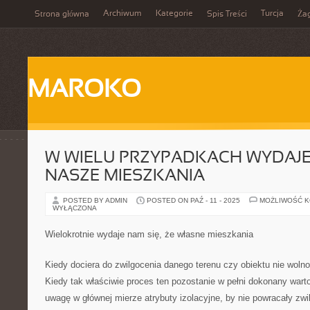
Archiwum
Kategorie
Turcja
Strona główna
Spis Treści
Ża
MAROKO
W WIELU PRZYPADKACH WYDAJE 
NASZE MIESZKANIA
POSTED BY ADMIN
POSTED ON PAŹ - 11 - 2025
MOŻLIWOŚĆ 
WYŁĄCZONA
Wielokrotnie wydaje nam się, że własne mieszkania
Kiedy dociera do zwilgocenia danego terenu czy obiektu nie wolno
Kiedy tak właściwie proces ten pozostanie w pełni dokonany war
uwagę w głównej mierze atrybuty izolacyjne, by nie powracały zwi