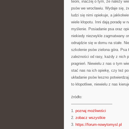
teorii, inaczej o tym, że należy w
psów we wrocławiu. Wydaje się, że 
ludzi się nimi opiekuje, a jakkol
wiele kłopotu. Inni dają poradę w 
myślenie. Posiadanie psa oraz opie
niekiedy niezwykle zagmatwany orz
odnajdzie się w domu na stałe. Ni
szkolenie psów zielona góra. Psa 
zależności od rasy, każdy z nich p
pragnień. Niewielu z nas o tym wie
stać nas na ich opiekę, czy też p
układanie psów leszno potwierdzają
to kłopotliwe, niewielu z nas kieru
źródło:
———————————
1.
poznaj możliwości
2.
zobacz wszystkie
3.
https://forum-nowytomysl.pl