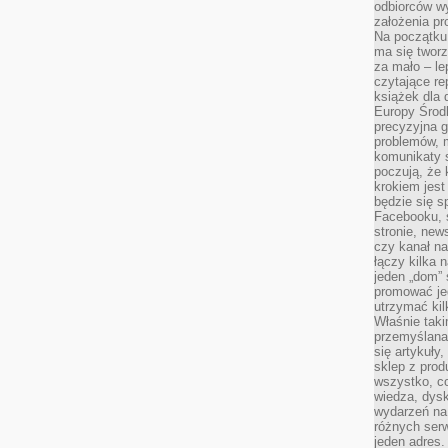
odbiorców w
założenia pr
Na początku 
ma się tworz
za mało – le
czytające re
książek dla d
Europy Środ
precyzyjna g
problemów, m
komunikaty s
poczują, że 
krokiem jest
będzie się s
Facebooku, s
stronie, new
czy kanał n
łączy kilka n
jeden „dom” 
promować je
utrzymać ki
Właśnie tak
przemyślan
się artykuły
sklep z prod
wszystko, co
wiedza, dysk
wydarzeń na
różnych ser
jeden adres