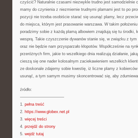
czyścić? Naturalnie czasami niezwykle trudno jest samodzielnie 
mamy do czynienia z niezmiernie trudnymi plamami jest to po pros
pozycji nie trzeba osobiście starać się usunąć plamy, lecz przeci
do miejsca, którym jest prasowanie warszawa. W takim położeniu
poradzimy sobie z każdą plamą albowiem znajdują się tu środki, 
wesprą. Takie czyszczenie dywanów stanie się, w związku z tym
oraz nie będzie nam przysparzało kłopotów. Współcześnie na rynk
przeróżnych firm, jakie to wszelkiego dnia realizują działanie, jak
cieszą się one nader kolosalnym zaciekawieniem wszelkich klientó
ze doskonale zdajemy sobie kwestię, iż liczne plamy z kobierców
usunąć, a tym samym musimy skoncentrować się, aby zdumiewają
źródło:
———————————
1.
pełna treść
2.
https://www.globex.net.pl
3.
więcej treści
4.
przejdź do strony
5.
wejdź tutaj