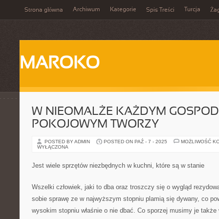
Archiwum
Kategorie
Turcja
Strona główna
Spis Treści
Ża
MAROKO
W NIEOMALŻE KAŻDYM GOSPOD
POKOJOWYM TWORZY
POSTED BY ADMIN
POSTED ON PAŹ - 7 - 2025
MOŻLIWOŚĆ K
WYŁĄCZONA
Jest wiele sprzętów niezbędnych w kuchni, które są w stanie
Wszelki człowiek, jaki to dba oraz troszczy się o wygląd rezydow
sobie sprawę ze w najwyższym stopniu plamią się dywany, co po
wysokim stopniu właśnie o nie dbać. Co sporzej musimy je także