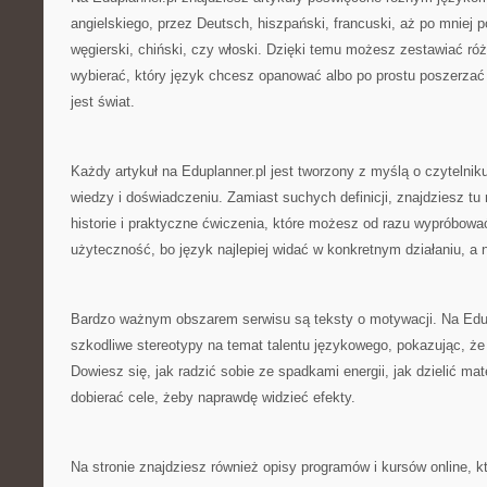
angielskiego, przez Deutsch, hiszpański, francuski, aż po mniej po
węgierski, chiński, czy włoski. Dzięki temu możesz zestawiać r
wybierać, który język chcesz opanować albo po prostu poszerza
jest świat.
Każdy artykuł na Eduplanner.pl jest tworzony z myślą o czytelnik
wiedzy i doświadczeniu. Zamiast suchych definicji, znajdziesz tu r
historie i praktyczne ćwiczenia, które możesz od razu wypróbowa
użyteczność, bo język najlepiej widać w konkretnym działaniu, a n
Bardzo ważnym obszarem serwisu są teksty o motywacji. Na Edu
szkodliwe stereotypy na temat talentu językowego, pokazując, ż
Dowiesz się, jak radzić sobie ze spadkami energii, jak dzielić mate
dobierać cele, żeby naprawdę widzieć efekty.
Na stronie znajdziesz również opisy programów i kursów online, 