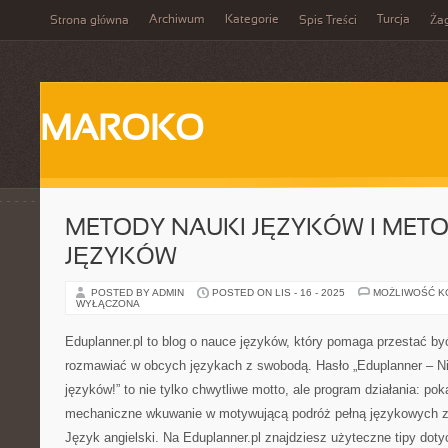
Archiwum
Kategorie
Turcja
Strona główna
Spis Treści
Ża
MAROKO
METODY NAUKI JĘZYKÓW I MET
JĘZYKÓW
POSTED BY ADMIN
POSTED ON LIS - 16 - 2025
MOŻLIWOŚĆ 
WYŁĄCZONA
Eduplanner.pl to blog o nauce języków, który pomaga przestać by
rozmawiać w obcych językach z swobodą. Hasło „Eduplanner – Ni
języków!” to nie tylko chwytliwe motto, ale program działania: po
mechaniczne wkuwanie w motywującą podróż pełną językowych 
Język angielski. Na Eduplanner.pl znajdziesz użyteczne tipy dot