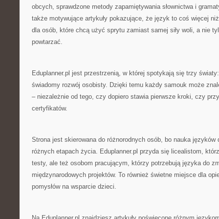
obcych, sprawdzone metody zapamiętywania słownictwa i gramatyki
także motywujące artykuły pokazujące, że język to coś więcej niż
dla osób, które chcą użyć sprytu zamiast samej siły woli, a nie ty
powtarzać.
Eduplanner.pl jest przestrzenią, w której spotykają się trzy świat
świadomy rozwój osobisty. Dzięki temu każdy samouk może znal
– niezależnie od tego, czy dopiero stawia pierwsze kroki, czy prz
certyfikatów.
Strona jest skierowana do różnorodnych osób, bo nauka języków 
różnych etapach życia. Eduplanner.pl przyda się licealistom, któr
testy, ale też osobom pracującym, którzy potrzebują języka do z
międzynarodowych projektów. To również świetne miejsce dla op
pomysłów na wsparcie dzieci.
Na Eduplanner.pl znajdziesz artykuły poświęcone różnym języko