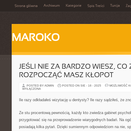
Archiwum
Kategorie
Turcja
Strona główna
Spis Treści
Ża
MAROKO
JEŚLI NIE ZA BARDZO WIESZ, CO
ROZPOCZĄĆ MASZ KŁOPOT
POSTED BY ADMIN
POSTED ON SIE - 16 - 2025
MOŻLIWOŚĆ 
WYŁĄCZONA
Ile razy odkładałeś wizytację u dentysty? Ile razy sądziłeś, że z
Ze stu procentową pewnością, każdy kto zwiedza gabinet psycho
przygotować się na przeprowadzenie wiarygodnych badań. Na ogół 
posiadają kilka pytań. Dzięki sumiennym odpowiedziom na nie, sp