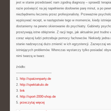
jest w stanie przedstawić nam zgodną diagnozę – sprawdź terapi
razie poświęcić na jej napełnienie dosłownie parę minut, a po pe
niezbędnemu leczeniu przez profesjonalistę. Przeważnie psycholo
wypisywać recept, w następstwie tego w momencie, kiedy istniej
dostaniemy na pewno skierowanie do psychiatry. Gabinety psycho
przeżywają istne oblężenie. Z racji tego, jak aktualnie jest trudno
coraz więcej ludzi potrzebuje pomocy fachowców. Niekiedy jedna
stanie nadzwyczaj dużo zmienić w ich egzystencji. Zazwyczaj w
istniejących problemów. Wtenczas wystarczy tylko posiadać obyw
nimi twarzą w twarz.
źródło:
———————————
1.
http://spatzenparty.de
2.
http://spektakulo.de
3.
link
4.
http://sport-2000-shop.de
5.
przeczytaj więcej